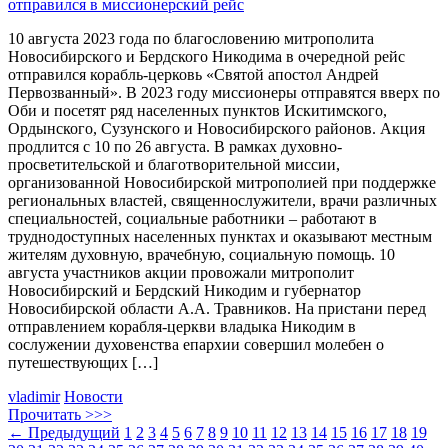
10 августа 2023 года по благословению митрополита
Новосибирского и Бердского Никодима в очередной рейс
отправился корабль-церковь «Святой апостол Андрей
Первозванный». В 2023 году миссионеры отправятся вверх по
Оби и посетят ряд населенных пунктов Искитимского,
Ордынского, Сузунского и Новосибирского районов. Акция
продлится с 10 по 26 августа. В рамках духовно-
просветительской и благотворительной миссии,
организованной Новосибирской митрополией при поддержке
региональных властей, священнослужители, врачи различных
специальностей, социальные работники – работают в
труднодоступных населенных пунктах и оказывают местным
жителям духовную, врачебную, социальную помощь. 10
августа участников акции провожали митрополит
Новосибирский и Бердский Никодим и губернатор
Новосибирской области А.А. Травников. На пристани перед
отправлением корабля-церкви владыка Никодим в
сослужении духовенства епархии совершил молебен о
путешествующих […]
vladimir
Новости
Прочитать >>>
←
Предыдущий
1
2
3
4
5
6
7
8
9
10
11
12
13
14
15
16
17
18
19