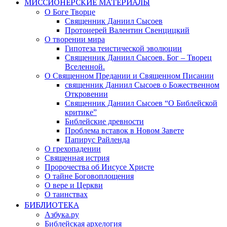
МИССИОНЕРСКИЕ МАТЕРИАЛЫ
О Боге Творце
Священник Даниил Сысоев
Протоиерей Валентин Свенцицкий
О творении мира
Гипотеза теистической эволюции
Священник Даниил Сысоев. Бог – Творец
Вселенной.
О Священном Предании и Священном Писании
священник Даниил Сысоев о Божественном
Откровении
Священник Даниил Сысоев “О Библейской
критике”
Библейские древности
Проблема вставок в Новом Завете
Папирус Райленда
О грехопадении
Священная истрия
Пророчества об Иисусе Христе
О тайне Боговоплощения
О вере и Церкви
О таинствах
БИБЛИОТЕКА
Азбука.ру
Библейская архелогия