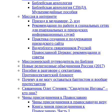
Библейская археология
Библейская археология СПбДА
Мультимедийные пособия
Миссия в интернете
Приход в медиамире, 2- изд
Рекомендации по работе в социальных сетях
для епархиальных и приходских
информационных служб
Практика создания и поддержания
приходского сайта
Видеоблоги священников Русской
Православной Церкви: рекомендации и
советы
Миссионерский путеводитель по Библии
Новые религиозные объединения России (2017)
Пособие в разговоре с сектантами.
Противосектантский блокнот
Почему я не могу оставаться баптистом и вообще
протестантом
Священник Олег Стеняев: “Свидетели Иеговы” –
кто они?
Чины присоединения к Православию
Чины присоединения в православную веру
Книга чинов присоединения к
Православию. Часть 1