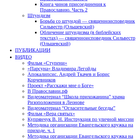
Книга чинов присоединения к
Православию. Часть 2
Штундизм
Борьба со штундой — священноисповедник
Сильвестр (Ольшевский)
Обличение штундизма (в библейских
текстах) — священноисповедник Сильвестр
(Ольшевский)
ПУБЛИКАЦИИ
ВИДЕО
Фильм «Ступени»
«Парсуна» Владимира Легойды
Апокалипсис. Андрей Ткачев и Борис
Корчевников
Проект «Расскажи мне о Боге»
В Православии.рф
Видеоматериал “Школа прихожанина” храма
Ризоположения в Леонове
Видеоматериал “Огласительные беседы”
Фильм «Вера святых»
Купрянчук В. Н. Инструкция по уличной миссии
Методика организации Евангельского кружка на
приходе. ч. 1
Методика организации Евангельского кружка на