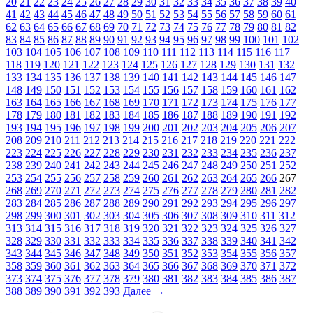
20
21
22
23
24
25
26
27
28
29
30
31
32
33
34
35
36
37
38
39
40
41
42
43
44
45
46
47
48
49
50
51
52
53
54
55
56
57
58
59
60
61
62
63
64
65
66
67
68
69
70
71
72
73
74
75
76
77
78
79
80
81
82
83
84
85
86
87
88
89
90
91
92
93
94
95
96
97
98
99
100
101
102
103
104
105
106
107
108
109
110
111
112
113
114
115
116
117
118
119
120
121
122
123
124
125
126
127
128
129
130
131
132
133
134
135
136
137
138
139
140
141
142
143
144
145
146
147
148
149
150
151
152
153
154
155
156
157
158
159
160
161
162
163
164
165
166
167
168
169
170
171
172
173
174
175
176
177
178
179
180
181
182
183
184
185
186
187
188
189
190
191
192
193
194
195
196
197
198
199
200
201
202
203
204
205
206
207
208
209
210
211
212
213
214
215
216
217
218
219
220
221
222
223
224
225
226
227
228
229
230
231
232
233
234
235
236
237
238
239
240
241
242
243
244
245
246
247
248
249
250
251
252
253
254
255
256
257
258
259
260
261
262
263
264
265
266
267
268
269
270
271
272
273
274
275
276
277
278
279
280
281
282
283
284
285
286
287
288
289
290
291
292
293
294
295
296
297
298
299
300
301
302
303
304
305
306
307
308
309
310
311
312
313
314
315
316
317
318
319
320
321
322
323
324
325
326
327
328
329
330
331
332
333
334
335
336
337
338
339
340
341
342
343
344
345
346
347
348
349
350
351
352
353
354
355
356
357
358
359
360
361
362
363
364
365
366
367
368
369
370
371
372
373
374
375
376
377
378
379
380
381
382
383
384
385
386
387
388
389
390
391
392
393
Далее
→