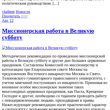
политическим руководством. […]
vladimir
Новости
Прочитать >>>
Авг
12
Миссионерская работа в Великую
субботу
Методические рекомендации по проведению миссионерской
работы в Великую субботу и другие дни больших церковных
праздников. Составлены Комиссией по миссионерству и
катехизации при Епархиальном совете Москвы на
предложениях Восточного викариатства Москвы и Свято-
Тихоновского гуманитарного православного университета, с
учетом замечаний поступивших из викариатств. Принимая во
внимание особое миссионерское значение таких
многолюдных церковных праздников, как Пасха, Крещение
Господне и другие, необходимо со тщанием проводить работу
с невоцерковленными людьми, приходящими в храмы.
Нижеследующие рекомендации носят практический характер
и соотносятся с реальными возможностями каждого прихода.