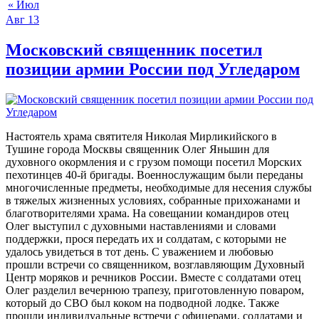
« Июл
Авг
13
Московский священник посетил
позиции армии России под Угледаром
Настоятель храма святителя Николая Мирликийского в
Тушине города Москвы священник Олег Яньшин для
духовного окормления и с грузом помощи посетил Морских
пехотинцев 40-й бригады. Военнослужащим были переданы
многочисленные предметы, необходимые для несения службы
в тяжелых жизненных условиях, собранные прихожанами и
благотворителями храма. На совещании командиров отец
Олег выступил с духовными наставлениями и словами
поддержки, прося передать их и солдатам, с которыми не
удалось увидеться в тот день. С уважением и любовью
прошли встречи со священником, возглавляющим Духовный
Центр моряков и речников России. Вместе с солдатами отец
Олег разделил вечернюю трапезу, приготовленную поваром,
который до СВО был коком на подводной лодке. Также
прошли индивидуальные встречи с офицерами, солдатами и