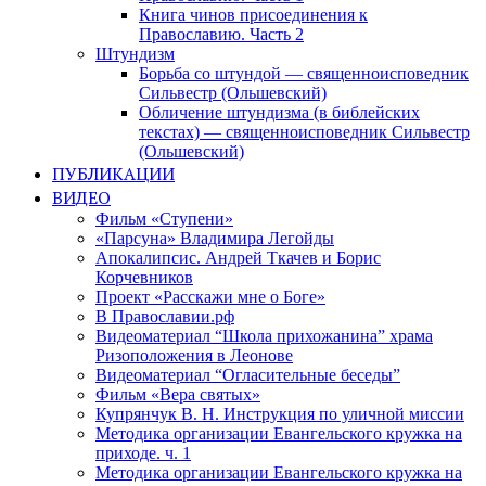
Книга чинов присоединения к
Православию. Часть 2
Штундизм
Борьба со штундой — священноисповедник
Сильвестр (Ольшевский)
Обличение штундизма (в библейских
текстах) — священноисповедник Сильвестр
(Ольшевский)
ПУБЛИКАЦИИ
ВИДЕО
Фильм «Ступени»
«Парсуна» Владимира Легойды
Апокалипсис. Андрей Ткачев и Борис
Корчевников
Проект «Расскажи мне о Боге»
В Православии.рф
Видеоматериал “Школа прихожанина” храма
Ризоположения в Леонове
Видеоматериал “Огласительные беседы”
Фильм «Вера святых»
Купрянчук В. Н. Инструкция по уличной миссии
Методика организации Евангельского кружка на
приходе. ч. 1
Методика организации Евангельского кружка на