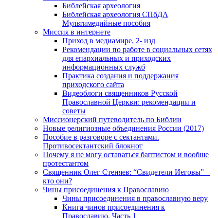
Библейская археология
Библейская археология СПбДА
Мультимедийные пособия
Миссия в интернете
Приход в медиамире, 2- изд
Рекомендации по работе в социальных сетях
для епархиальных и приходских
информационных служб
Практика создания и поддержания
приходского сайта
Видеоблоги священников Русской
Православной Церкви: рекомендации и
советы
Миссионерский путеводитель по Библии
Новые религиозные объединения России (2017)
Пособие в разговоре с сектантами.
Противосектантский блокнот
Почему я не могу оставаться баптистом и вообще
протестантом
Священник Олег Стеняев: “Свидетели Иеговы” –
кто они?
Чины присоединения к Православию
Чины присоединения в православную веру
Книга чинов присоединения к
Православию. Часть 1