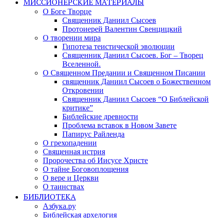
МИССИОНЕРСКИЕ МАТЕРИАЛЫ
О Боге Творце
Священник Даниил Сысоев
Протоиерей Валентин Свенцицкий
О творении мира
Гипотеза теистической эволюции
Священник Даниил Сысоев. Бог – Творец
Вселенной.
О Священном Предании и Священном Писании
священник Даниил Сысоев о Божественном
Откровении
Священник Даниил Сысоев “О Библейской
критике”
Библейские древности
Проблема вставок в Новом Завете
Папирус Райленда
О грехопадении
Священная истрия
Пророчества об Иисусе Христе
О тайне Боговоплощения
О вере и Церкви
О таинствах
БИБЛИОТЕКА
Азбука.ру
Библейская архелогия