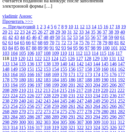
считается поданной на конкурс после заполнения
электронной формы […]
vladimir
Анонс
Прочитать >>>
←
Предыдущий
1
2
3
4
5
6
7
8
9
10
11
12
13
14
15
16
17
18
19
20
21
22
23
24
25
26
27
28
29
30
31
32
33
34
35
36
37
38
39
40
41
42
43
44
45
46
47
48
49
50
51
52
53
54
55
56
57
58
59
60
61
62
63
64
65
66
67
68
69
70
71
72
73
74
75
76
77
78
79
80
81
82
83
84
85
86
87
88
89
90
91
92
93
94
95
96
97
98
99
100
101
102
103
104
105
106
107
108
109
110
111
112
113
114
115
116
117
118
119
120
121
122
123
124
125
126
127
128
129
130
131
132
133
134
135
136
137
138
139
140
141
142
143
144
145
146
147
148
149
150
151
152
153
154
155
156
157
158
159
160
161
162
163
164
165
166
167
168
169
170
171
172
173
174
175
176
177
178
179
180
181
182
183
184
185
186
187
188
189
190
191
192
193
194
195
196
197
198
199
200
201
202
203
204
205
206
207
208
209
210
211
212
213
214
215
216
217
218
219
220
221
222
223
224
225
226
227
228
229
230
231
232
233
234
235
236
237
238
239
240
241
242
243
244
245
246
247
248
249
250
251
252
253
254
255
256
257
258
259
260
261
262
263
264
265
266
267
268
269
270
271
272
273
274
275
276
277
278
279
280
281
282
283
284
285
286
287
288
289
290
291
292
293
294
295
296
297
298
299
300
301
302
303
304
305
306
307
308
309
310
311
312
313
314
315
316
317
318
319
320
321
322
323
324
325
326
327