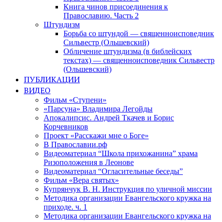
Книга чинов присоединения к
Православию. Часть 2
Штундизм
Борьба со штундой — священноисповедник
Сильвестр (Ольшевский)
Обличение штундизма (в библейских
текстах) — священноисповедник Сильвестр
(Ольшевский)
ПУБЛИКАЦИИ
ВИДЕО
Фильм «Ступени»
«Парсуна» Владимира Легойды
Апокалипсис. Андрей Ткачев и Борис
Корчевников
Проект «Расскажи мне о Боге»
В Православии.рф
Видеоматериал “Школа прихожанина” храма
Ризоположения в Леонове
Видеоматериал “Огласительные беседы”
Фильм «Вера святых»
Купрянчук В. Н. Инструкция по уличной миссии
Методика организации Евангельского кружка на
приходе. ч. 1
Методика организации Евангельского кружка на