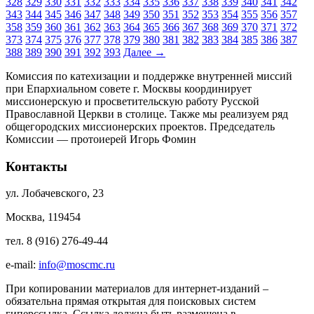
328
329
330
331
332
333
334
335
336
337
338
339
340
341
342
343
344
345
346
347
348
349
350
351
352
353
354
355
356
357
358
359
360
361
362
363
364
365
366
367
368
369
370
371
372
373
374
375
376
377
378
379
380
381
382
383
384
385
386
387
388
389
390
391
392
393
Далее
→
Комиссия по катехизации и поддержке внутренней миссий
при Епархиальном совете г. Москвы координирует
миссионерскую и просветительскую работу Русской
Православной Церкви в столице. Также мы реализуем ряд
общегородских миссионерских проектов. Председатель
Комиссии — протоиерей Игорь Фомин
Контакты
ул. Лобачевского, 23
Москва, 119454
тел. 8 (916) 276-49-44
e-mail:
info@moscmc.ru
При копировании материалов для интернет-изданий –
обязательна прямая открытая для поисковых систем
гиперссылка. Ссылка должна быть размещена в