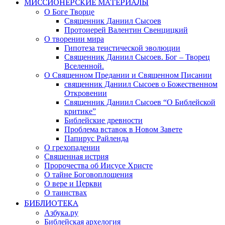
МИССИОНЕРСКИЕ МАТЕРИАЛЫ
О Боге Творце
Священник Даниил Сысоев
Протоиерей Валентин Свенцицкий
О творении мира
Гипотеза теистической эволюции
Священник Даниил Сысоев. Бог – Творец
Вселенной.
О Священном Предании и Священном Писании
священник Даниил Сысоев о Божественном
Откровении
Священник Даниил Сысоев “О Библейской
критике”
Библейские древности
Проблема вставок в Новом Завете
Папирус Райленда
О грехопадении
Священная истрия
Пророчества об Иисусе Христе
О тайне Боговоплощения
О вере и Церкви
О таинствах
БИБЛИОТЕКА
Азбука.ру
Библейская архелогия