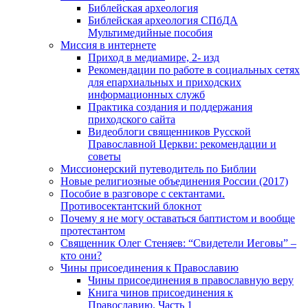
Библейская археология
Библейская археология СПбДА
Мультимедийные пособия
Миссия в интернете
Приход в медиамире, 2- изд
Рекомендации по работе в социальных сетях
для епархиальных и приходских
информационных служб
Практика создания и поддержания
приходского сайта
Видеоблоги священников Русской
Православной Церкви: рекомендации и
советы
Миссионерский путеводитель по Библии
Новые религиозные объединения России (2017)
Пособие в разговоре с сектантами.
Противосектантский блокнот
Почему я не могу оставаться баптистом и вообще
протестантом
Священник Олег Стеняев: “Свидетели Иеговы” –
кто они?
Чины присоединения к Православию
Чины присоединения в православную веру
Книга чинов присоединения к
Православию. Часть 1