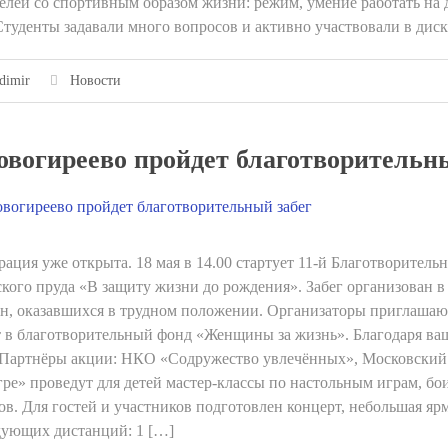
елей со спортивным образом жизни: режим, умение работать на
Студенты задавали много вопросов и активно участвовали в дис
dimir
Новости
овогиреево пройдет благотворительн
рация уже открыта. 18 мая в 14.00 стартует 11-й Благотворитель
кого пруда «В защиту жизни до рождения». Забег организован 
, оказавшихся в трудном положении. Организаторы приглашают 
 в благотворительный фонд «Женщины за жизнь». Благодаря ва
 Партнёры акции: НКО «Содружество увлечённых», Московский 
ре» проведут для детей мастер-классы по настольным играм, б
ов. Для гостей и участников подготовлен концерт, небольшая яр
дующих дистанций: 1 […]