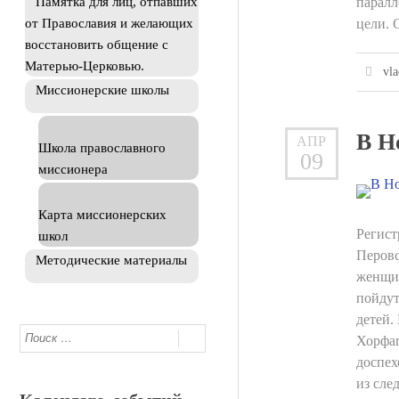
Памятка для лиц, отпавших
паралл
от Православия и желающих
цели. 
восстановить общение с
Матерью-Церковью.
vla
Миссионерские школы
В Н
АПР
Школа православного
09
миссионера
Карта миссионерских
Регист
школ
Перовс
Методические материалы
женщин
пойдут
детей.
Хорфаг
доспех
из сле