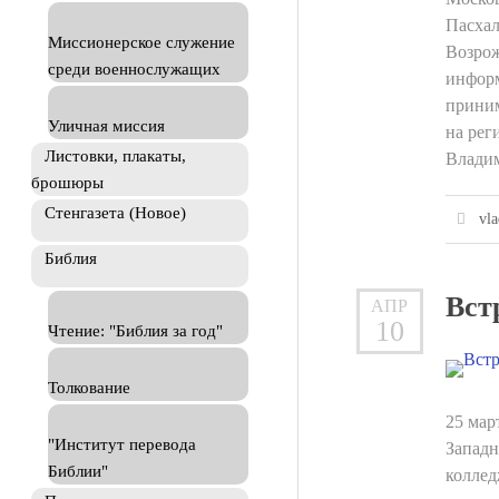
Пасхал
Миссионерское служение
Возрож
среди военнослужащих
информ
приним
Уличная миссия
на рег
Листовки, плакаты,
Владим
брошюры
Стенгазета (Новое)
vla
Библия
Вст
АПР
10
Чтение: "Библия за год"
Толкование
25 мар
"Институт перевода
Западн
Библии"
коллед