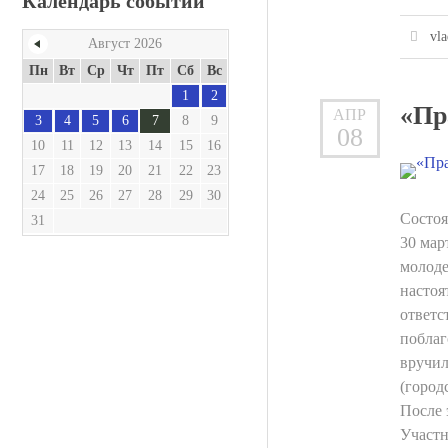
Календарь событий
vla
Август 2026
Пн
Вт
Ср
Чт
Пт
Сб
Вс
1
2
«Пр
АПР
3
4
5
6
7
8
9
08
10
11
12
13
14
15
16
17
18
19
20
21
22
23
24
25
26
27
28
29
30
Состоя
31
30 мар
молоде
настоя
ответс
поблаг
вручил
(город
После 
Участн