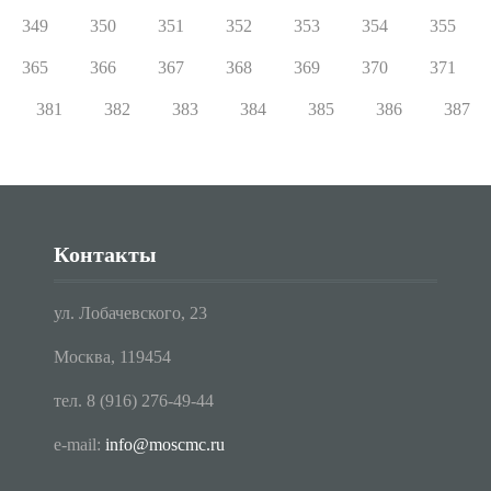
349
350
351
352
353
354
355
365
366
367
368
369
370
371
381
382
383
384
385
386
387
Контакты
ул. Лобачевского, 23
Москва, 119454
тел. 8 (916) 276-49-44
e-mail:
info@moscmc.ru