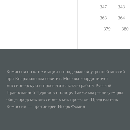
347
348
363
364
379
380
Комиссия по катехизации и поддержке внутренней миссий
при Епархиальном совете г. Москвы координирует
миссионерскую и просветительскую работу Русской
Православной Церкви в столице. Также мы реализуем ряд
общегородских миссионерских проектов. Председатель
Комиссии — протоиерей Игорь Фомин