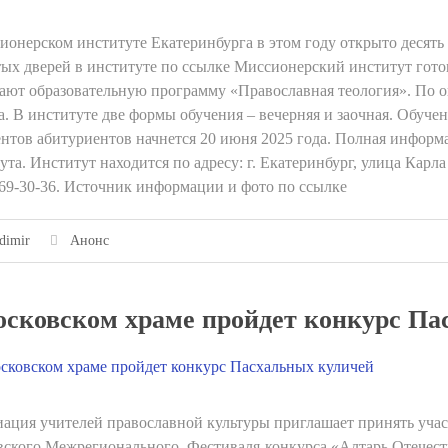
ионерском институте Екатеринбурга в этом году открыто десят
ых дверей в институте по ссылке Миссионерский институт готов
ают образовательную программу «Православная теология». По 
а. В институте две формы обучения – вечерняя и заочная. Обуч
нтов абитуриентов начнется 20 июня 2025 года. Полная информ
ута. Институт находится по адресу: г. Екатеринбург, улица Карл
269-30-36. Источник информации и фото по ссылке
dimir
Анонс
осковском храме пройдет конкурс Па
ация учителей православной культуры приглашает принять учас
ского Межрегионального Фестиваля-конкурса «Алтарь Отечеств