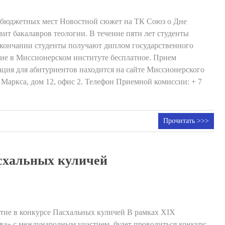
ь бюджетных мест Новостной сюжет на ТК Союз о Дне
ит бакалавров теологии. В течение пяти лет студенты
окончании студенты получают диплом государственного
ение в Миссионерском институте бесплатное. Прием
ация для абитуриентов находится на сайте Миссионерского
а Маркса, дом 12, офис 2. Телефон Приемной комиссии: + 7
Прочитать >>>
схальных куличей
тие в конкурсе Пасхальных куличей В рамках XIX
а» с международным участием, будет проводиться конкурс