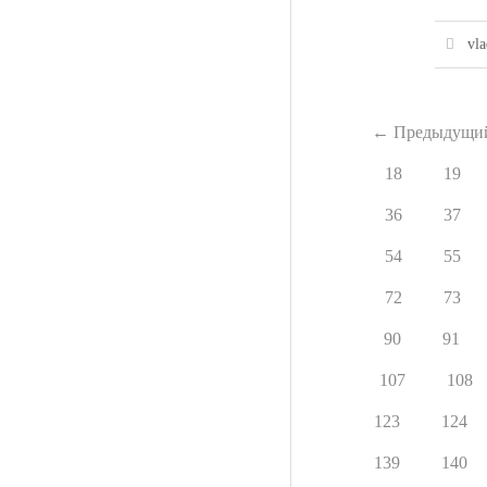
vla
←
Предыдущи
18
19
36
37
54
55
72
73
90
91
107
108
123
124
139
140