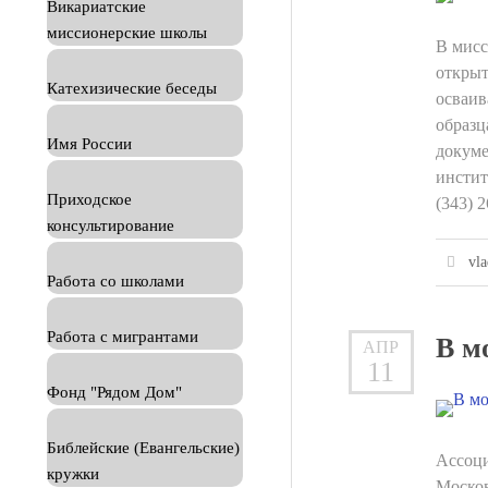
Викариатские
миссионерские школы
В мисс
открыт
Катехизические беседы
осваив
образц
Имя России
докуме
инстит
Приходское
(343) 
консультирование
vla
Работа со школами
Работа с мигрантами
В м
АПР
11
Фонд "Рядом Дом"
Библейские (Евангельские)
Ассоци
кружки
Москов