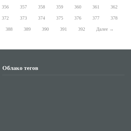
356
357
358
359
360
361
362
372
373
374
375
376
377
378
388
389
390
391
392
Далее
→
Облако тегов