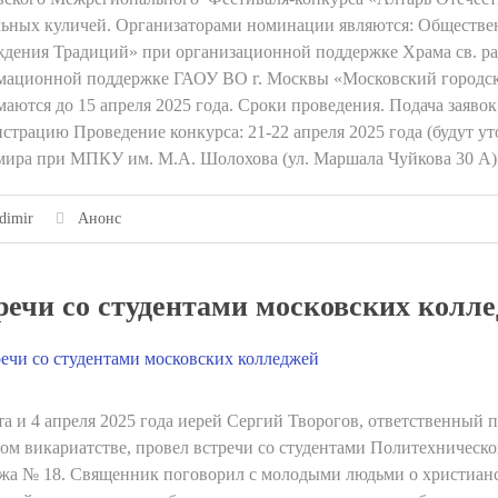
ьных куличей. Организаторами номинации являются: Обществе
дения Традиций» при организационной поддержке Храма св. р
ационной поддержке ГАОУ ВО г. Москвы «Московский городско
аются до 15 апреля 2025 года. Сроки проведения. Подача заявок
истрацию Проведение конкурса: 21-22 апреля 2025 года (будут ут
ира при МПКУ им. М.А. Шолохова (ул. Маршала Чуйкова 30 А)
dimir
Анонс
речи со студентами московских колл
та и 4 апреля 2025 года иерей Сергий Творогов, ответственный 
ом викариатстве, провел встречи со студентами Политехническо
жа № 18. Священник поговорил с молодыми людьми о христианс