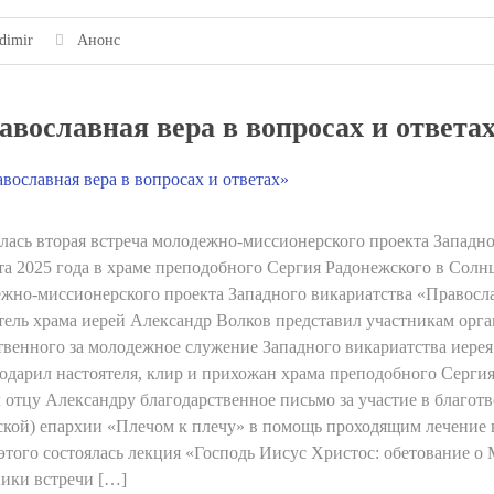
dimir
Анонс
авославная вера в вопросах и ответа
лась вторая встреча молодежно-миссионерского проекта Западно
та 2025 года в храме преподобного Сергия Радонежского в Солн
жно-миссионерского проекта Западного викариатства «Православ
тель храма иерей Александр Волков представил участникам орга
твенного за молодежное служение Западного викариатства иере
одарил настоятеля, клир и прихожан храма преподобного Сергия
 отцу Александру благодарственное письмо за участие в благо
ской) епархии «Плечом к плечу» в помощь проходящим лечение 
этого состоялась лекция «Господь Иисус Христос: обетование о 
ики встречи […]