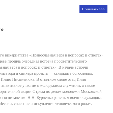
Прочитать >>>
х»
го викариатства «Православная вера в вопросах и ответах»
цеве прошла очередная встреча просветительского
ная вера в вопросах и ответах». В начале встречи
низатора и спикера проекта — кандидата богословия,
я Илию Письменюка. В ответном слове отец Илия
 за активное участие в молодежном служении, а также
творительной акции Отдела по делам молодежи Московской
в госпитале им. Н.Н. Бурденко раненым военнослужащим.
Мессии, спасение и искупление человеческого рода».