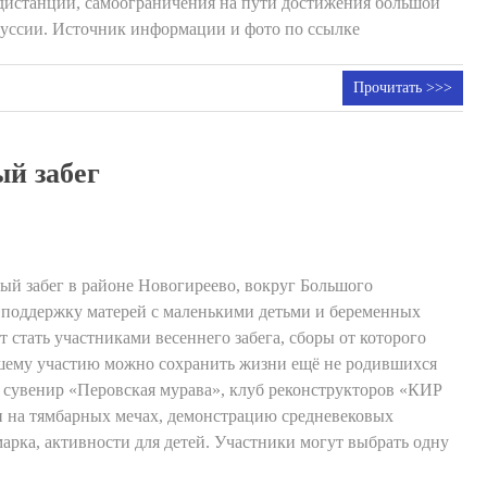
 дистанции, самоограничения на пути достижения большой
куссии. Источник информации и фото по ссылке
Прочитать >>>
ый забег
ный забег в районе Новогиреево, вокруг Большого
в поддержку матерей с маленькими детьми и беременных
стать участниками весеннего забега, сборы от которого
шему участию можно сохранить жизни ещё не родившихся
сувенир «Перовская мурава», клуб реконструкторов «КИР
ои на тямбарных мечах, демонстрацию средневековых
марка, активности для детей. Участники могут выбрать одну