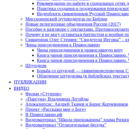
Рекомендации по работе в социальных сетях
Практика создания и поддержания приходског
Видеоблоги священников Русской Православн
Миссионерский путеводитель по Библии
Новые религиозные объединения России (2017)
Пособие в разговоре с сектантами. Противосектант
Почему я не могу оставаться баптистом и вообще п
Священник Олег Стеняев: “Свидетели Иеговы” – к
Чины присоединения к Православию
Чины присоединения в православную веру
Книга чинов присоединения к Православию. 
Книга чинов присоединения к Православию. 
Штундизм
Борьба со штундой — священноисповедник С
Обличение штундизма (в библейских текстах
ПУБЛИКАЦИИ
ВИДЕО
Фильм «Ступени»
«Парсуна» Владимира Легойды
Апокалипсис. Андрей Ткачев и Борис Корчевников
Проект «Расскажи мне о Боге»
В Православии.рф
Видеоматериал “Школа прихожанина” храма Ризоп
Видеоматериал “Огласительные беседы”