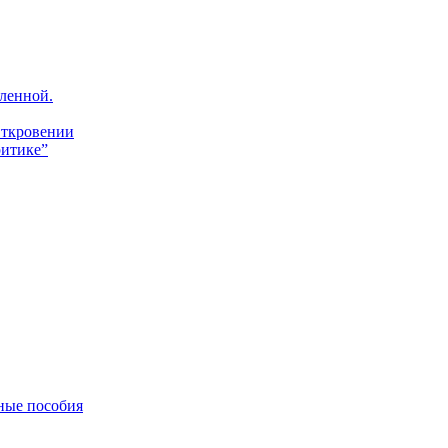
ленной.
Откровении
итике”
ные пособия