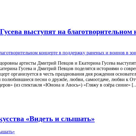
усева выступят на благотворительном 
доровны артисты Дмитрий Певцов и Екатерина Гусева выступят
 Екатерина Гусева и Дмитрий Певцов поделятся историями о сов
церт организуется в честь празднования дня рождения основа
полюбившиеся песни о дружбе, любви, самоотдаче, любви к Отч
еров» (из спектакля «Юнона и Авось») «Гляжу в озёра синие» [
кусства «Видеть и слышать»