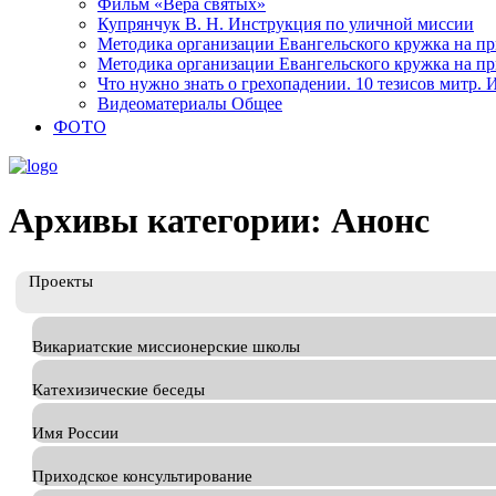
Фильм «Вера святых»
Купрянчук В. Н. Инструкция по уличной миссии
Методика организации Евангельского кружка на при
Методика организации Евангельского кружка на при
Что нужно знать о грехопадении. 10 тезисов митр.
Видеоматериалы Общее
ФОТО
Архивы категории: Анонс
Проекты
Викариатские миссионерские школы
Катехизические беседы
Имя России
Приходское консультирование