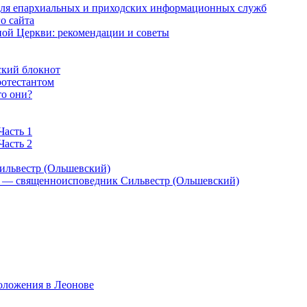
 для епархиальных и приходских информационных служб
о сайта
ой Церкви: рекомендации и советы
ский блокнот
ротестантом
то они?
Часть 1
Часть 2
ильвестр (Ольшевский)
) — священноисповедник Сильвестр (Ольшевский)
оложения в Леонове