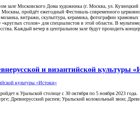
чном зале Московского Дома художника (г. Москва, ул. Кузнецкий
а Москвы, пройдёт ежегодный Фестиваль современного церковно
 мозаика, витражи, скульптура, керамика, фотографии храмовых
 «круглых столов» для специалистов в этой области. В мультим
усства. Каждый вечер в центральном зале будут проходить конц
евнерусской и византийской культуры «
йдет в Уральской столице с 30 октября по 5 ноября 2023 года. ​
рге; Древнерусский распев; Уральский колокольный звон; Древ