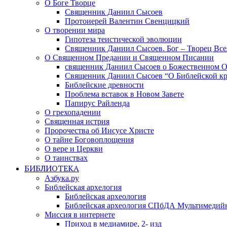
О Боге Творце
Священник Даниил Сысоев
Протоиерей Валентин Свенцицкий
О творении мира
Гипотеза теистической эволюции
Священник Даниил Сысоев. Бог – Творец Все
О Священном Предании и Священном Писании
священник Даниил Сысоев о Божественном 
Священник Даниил Сысоев “О Библейской кр
Библейские древности
Проблема вставок в Новом Завете
Папирус Райленда
О грехопадении
Священная истрия
Пророчества об Иисусе Христе
О тайне Боговоплощения
О вере и Церкви
О таинствах
БИБЛИОТЕКА
Азбука.ру
Библейская архелогия
Библейская археология
Библейская археология СПбДА Мультимедий
Миссия в интернете
Приход в медиамире, 2- изд