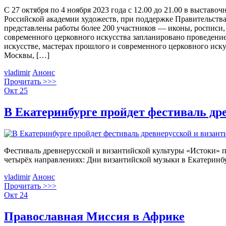
С 27 октября по 4 ноября 2023 года с 12.00 до 21.00 в выставо
Российской академии художеств, при поддержке Правительств
представлены работы более 200 участников — иконы, росписи,
современного церковного искусства запланировано проведение
искусстве, мастерах прошлого и современного церковного иск
Москвы, […]
vladimir
Анонс
Прочитать >>>
Окт
25
В Екатеринбурге пройдет фестиваль др
Фестиваль древнерусской и византийской культуры «Истоки» про
четырёх направлениях: Дни византийской музыки в Екатеринбу
vladimir
Анонс
Прочитать >>>
Окт
24
Православная Миссия в Африке