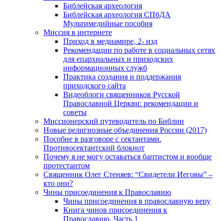
Библейская археология
Библейская археология СПбДА
Мультимедийные пособия
Миссия в интернете
Приход в медиамире, 2- изд
Рекомендации по работе в социальных сетях
для епархиальных и приходских
информационных служб
Практика создания и поддержания
приходского сайта
Видеоблоги священников Русской
Православной Церкви: рекомендации и
советы
Миссионерский путеводитель по Библии
Новые религиозные объединения России (2017)
Пособие в разговоре с сектантами.
Противосектантский блокнот
Почему я не могу оставаться баптистом и вообще
протестантом
Священник Олег Стеняев: “Свидетели Иеговы” –
кто они?
Чины присоединения к Православию
Чины присоединения в православную веру
Книга чинов присоединения к
Православию. Часть 1