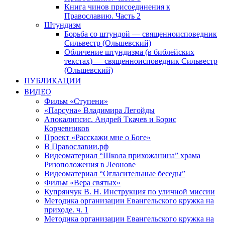
Книга чинов присоединения к
Православию. Часть 2
Штундизм
Борьба со штундой — священноисповедник
Сильвестр (Ольшевский)
Обличение штундизма (в библейских
текстах) — священноисповедник Сильвестр
(Ольшевский)
ПУБЛИКАЦИИ
ВИДЕО
Фильм «Ступени»
«Парсуна» Владимира Легойды
Апокалипсис. Андрей Ткачев и Борис
Корчевников
Проект «Расскажи мне о Боге»
В Православии.рф
Видеоматериал “Школа прихожанина” храма
Ризоположения в Леонове
Видеоматериал “Огласительные беседы”
Фильм «Вера святых»
Купрянчук В. Н. Инструкция по уличной миссии
Методика организации Евангельского кружка на
приходе. ч. 1
Методика организации Евангельского кружка на