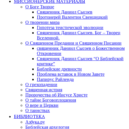
МИССИОНЕРСКИЕ МАТЕРИАЛЫ
О Боге Творце
Священник Даниил Сысоев
Протоиерей Валентин Свенцицкий
О творении мира
Гипотеза теистической эволюции
Священник Даниил Сысоев. Бог – Творец
Вселенной.
О Священном Предании и Священном Писании
священник Даниил Сысоев о Божественном
Откровении
Священник Даниил Сысоев “О Библейской
критике”
Библейские древности
Проблема вставок в Новом Завете
Папирус Райленда
О грехопадении
Священная истрия
Пророчества об Иисусе Христе
О тайне Боговоплощения
О вере и Церкви
О таинствах
БИБЛИОТЕКА
Азбука.ру
Библейская архелогия