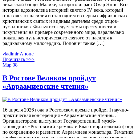
чикагской банды Малике, которого играет Омар Эппс. Его
история вдохновлена историей святого IV века, который
отказался от насилия и стал одним из первых африканских
христианских святых и видным деятелем среди отцов-
пустынников. Фильм исследует темы преступности и
искупления на примере современного мира, параллельно
показывая путь исторического святого от насилия к
радикальному милосердию. Попович также […]
vladimir
Анонс
Прочитать >>>
Мар
08
В Ростове Великом пройдут
«Авраамиевские чтения»
16 апреля 2026 года в Ростовском кремле пройдет I научно-
практическая конференция «Авраамиевские чтения».
Организаторами выступают Государственный музей-
заповедник «Ростовский кремль» и Благотворительный фонд
по сохранению и развитию Авраамиева монастыря. Тематика
конференции охватывает вопросы изучения и сохранения