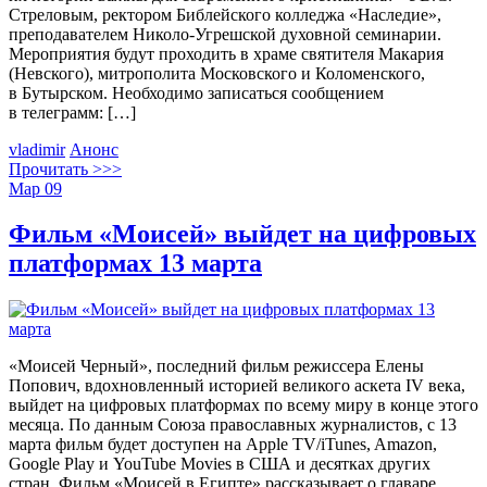
Стреловым, ректором Библейского колледжа «Наследие»,
преподавателем Николо-Угрешской духовной семинарии.
Мероприятия будут проходить в храме святителя Макария
(Невского), митрополита Московского и Коломенского,
в Бутырском. Необходимо записаться сообщением
в телеграмм: […]
vladimir
Анонс
Прочитать >>>
Мар
09
Фильм «Моисей» выйдет на цифровых
платформах 13 марта
«Моисей Черный», последний фильм режиссера Елены
Попович, вдохновленный историей великого аскета IV века,
выйдет на цифровых платформах по всему миру в конце этого
месяца. По данным Союза православных журналистов, с 13
марта фильм будет доступен на Apple TV/iTunes, Amazon,
Google Play и YouTube Movies в США и десятках других
стран. Фильм «Моисей в Египте» рассказывает о главаре