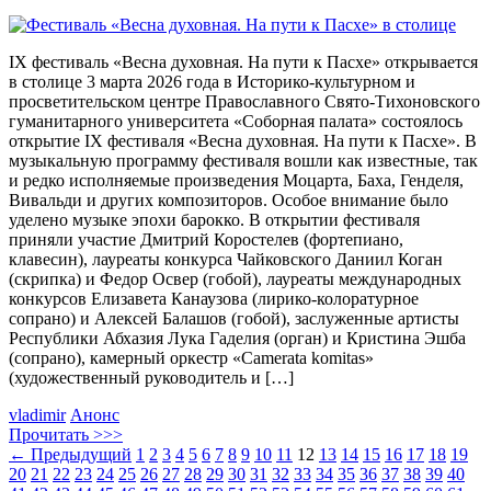
IX фестиваль «Весна духовная. На пути к Пасхе» открывается
в столице 3 марта 2026 года в Историко-культурном и
просветительском центре Православного Свято-Тихоновского
гуманитарного университета «Соборная палата» состоялось
открытие IX фестиваля «Весна духовная. На пути к Пасхе». В
музыкальную программу фестиваля вошли как известные, так
и редко исполняемые произведения Моцарта, Баха, Генделя,
Вивальди и других композиторов. Особое внимание было
уделено музыке эпохи барокко. В открытии фестиваля
приняли участие Дмитрий Коростелев (фортепиано,
клавесин), лауреаты конкурса Чайковского Даниил Коган
(скрипка) и Федор Освер (гобой), лауреаты международных
конкурсов Елизавета Канаузова (лирико-колоратурное
сопрано) и Алексей Балашов (гобой), заслуженные артисты
Республики Абхазия Лука Гаделия (орган) и Кристина Эшба
(сопрано), камерный оркестр «Camerata komitas»
(художественный руководитель и […]
vladimir
Анонс
Прочитать >>>
←
Предыдущий
1
2
3
4
5
6
7
8
9
10
11
12
13
14
15
16
17
18
19
20
21
22
23
24
25
26
27
28
29
30
31
32
33
34
35
36
37
38
39
40