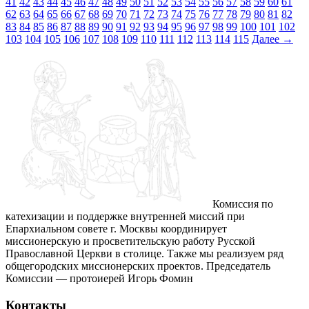
41
42
43
44
45
46
47
48
49
50
51
52
53
54
55
56
57
58
59
60
61
62
63
64
65
66
67
68
69
70
71
72
73
74
75
76
77
78
79
80
81
82
83
84
85
86
87
88
89
90
91
92
93
94
95
96
97
98
99
100
101
102
103
104
105
106
107
108
109
110
111
112
113
114
115
Далее
→
Комиссия по
катехизации и поддержке внутренней миссий при
Епархиальном совете г. Москвы координирует
миссионерскую и просветительскую работу Русской
Православной Церкви в столице. Также мы реализуем ряд
общегородских миссионерских проектов. Председатель
Комиссии — протоиерей Игорь Фомин
Контакты