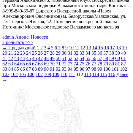
Германа Аляскинского, Молодежный клуб, Воскресная школа
при Московском подворье Валаамского монастыря. Контакты:
8-999-840-39-67 (директор Воскресной школы -Павел
Алексанорович Овсянников) м. Белорусская/Маяковская, ул.
2-я Тверская-Ямская, 52. Помещение воскресной школы
Источник: Московское подворье Валаамского монастыря
admin
Анонс
,
Новости
Прочитать >>>
←
Предыдущий
1
2
3
4
5
6
7
8
9
10
11
12
13
14
15
16
17
18
19
20
21
22
23
24
25
26
27
28
29
30
31
32
33
34
35
36
37
38
39
40
41
42
43
44
45
46
47
48
49
50
51
52
53
54
55
56
57
58
59
60
61
62
63
64
65
66
67
68
69
70
71
72
73
74
75
76
77
78
79
80
81
82
83
84
85
86
87
88
89
90
91
92
93
94
95
96
97
98
99
100
101
102
103
104
105
106
107
108
109
110
111
112
113
114
115
116
Далее
→