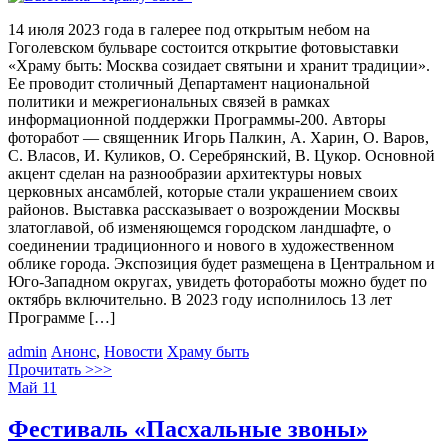
14 июля 2023 года в галерее под открытым небом на
Гоголевском бульваре состоится открытие фотовыставки
«Храму быть: Москва созидает святыни и хранит традиции».
Ее проводит столичный Департамент национальной
политики и межрегиональных связей в рамках
информационной поддержки Программы-200. Авторы
фоторабот — священник Игорь Палкин, А. Харин, О. Варов,
С. Власов, И. Куликов, О. Серебрянский, В. Цукор. Основной
акцент сделан на разнообразии архитектуры новых
церковных ансамблей, которые стали украшением своих
районов. Выставка рассказывает о возрождении Москвы
златоглавой, об изменяющемся городском ландшафте, о
соединении традиционного и нового в художественном
облике города. Экспозиция будет размещена в Центральном и
Юго-Западном округах, увидеть фотоработы можно будет по
октябрь включительно. В 2023 году исполнилось 13 лет
Программе […]
admin
Анонс
,
Новости
Храму быть
Прочитать >>>
Май
11
Фестиваль «Пасхальные звоны»