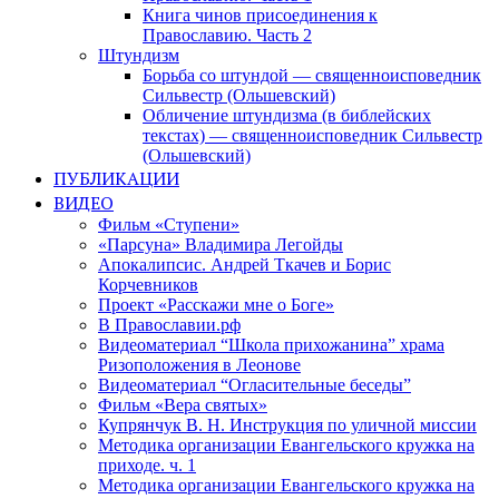
Книга чинов присоединения к
Православию. Часть 2
Штундизм
Борьба со штундой — священноисповедник
Сильвестр (Ольшевский)
Обличение штундизма (в библейских
текстах) — священноисповедник Сильвестр
(Ольшевский)
ПУБЛИКАЦИИ
ВИДЕО
Фильм «Ступени»
«Парсуна» Владимира Легойды
Апокалипсис. Андрей Ткачев и Борис
Корчевников
Проект «Расскажи мне о Боге»
В Православии.рф
Видеоматериал “Школа прихожанина” храма
Ризоположения в Леонове
Видеоматериал “Огласительные беседы”
Фильм «Вера святых»
Купрянчук В. Н. Инструкция по уличной миссии
Методика организации Евангельского кружка на
приходе. ч. 1
Методика организации Евангельского кружка на