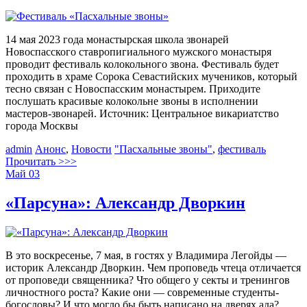
14 мая 2023 года монастырская школа звонарей
Новоспасского ставропигиального мужского монастыря
проводит фестиваль колокольного звона. Фестиваль будет
проходить в храме Сорока Севастийских мучеников, который
тесно связан с Новоспасским монастырем. Приходите
послушать красивые колокольне звоны в исполнении
мастеров-звонарей. Источник: Центральное викариатство
города Москвы
admin
Анонс
,
Новости
"Пасхальные звоны"
,
фестиваль
Прочитать >>>
Май
03
«Парсуна»: Александр Дворкин
В это воскресенье, 7 мая, в гостях у Владимира Легойды —
историк Александр Дворкин. Чем проповедь чтеца отличается
от проповеди священника? Что общего у секты и тренингов
личностного роста? Какие они — современные студенты-
богословы? И что могло бы быть написано на дверях ада?