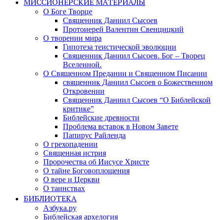
МИССИОНЕРСКИЕ МАТЕРИАЛЫ
О Боге Творце
Священник Даниил Сысоев
Протоиерей Валентин Свенцицкий
О творении мира
Гипотеза теистической эволюции
Священник Даниил Сысоев. Бог – Творец
Вселенной.
О Священном Предании и Священном Писании
священник Даниил Сысоев о Божественном
Откровении
Священник Даниил Сысоев “О Библейской
критике”
Библейские древности
Проблема вставок в Новом Завете
Папирус Райленда
О грехопадении
Священная истрия
Пророчества об Иисусе Христе
О тайне Боговоплощения
О вере и Церкви
О таинствах
БИБЛИОТЕКА
Азбука.ру
Библейская архелогия