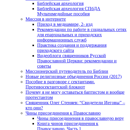
Библейская археология
Библейская археология СПбДА
Мультимедийные пособия
Миссия в интернете
Приход в медиамире, 2- изд
Рекомендации по работе в социальных сетях
для епархиальных и приходских
информационных служб
Практика создания и поддержания
приходского сайта
Видеоблоги священников Русской
Православной Церкви: рекомендации и
советы
Миссионерский путеводитель по Библии
Новые религиозные объединения России (2017)
Пособие в разговоре с сектантами.
Противосектантский блокнот
Почему я не могу оставаться баптистом и вообще
протестантом
Священник Олег Стеняев: “Свидетели Иеговы” –
кто они?
Чины присоединения к Православию
Чины присоединения в православную веру
Книга чинов присоединения к
Православию. Часть 1