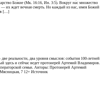
рство Божие (Мк. 16:16, Ин. 3:5). Вокруг нас множество
— их ждет вечная смерть. Но каждый из нас, имея Божий
в […]
 две реальности, два уровня смыслов: события 100-летней
ый здесь и сейчас ведет протоиерей Артемий Владимиров.
императорской семьи. Авторы: Протоиерей Артемий
 Мясницкая, 7 12+ Источник