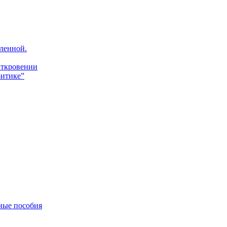
ленной.
Откровении
итике”
ные пособия