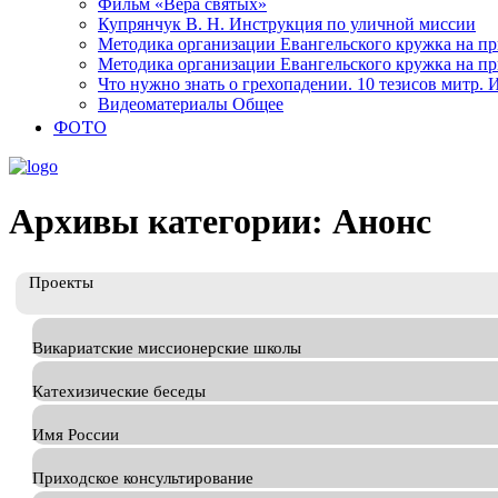
Фильм «Вера святых»
Купрянчук В. Н. Инструкция по уличной миссии
Методика организации Евангельского кружка на при
Методика организации Евангельского кружка на при
Что нужно знать о грехопадении. 10 тезисов митр.
Видеоматериалы Общее
ФОТО
Архивы категории: Анонс
Проекты
Викариатские миссионерские школы
Катехизические беседы
Имя России
Приходское консультирование