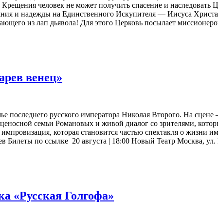
 Крещения человек не может получить спасение и наследовать Ца
яния и надежды на Единственного Искупителя — Иисуса Христа 
бающего из лап дьявола! Для этого Церковь посылает миссионеро
арев венец»
ье последнего русского императора Николая Второго. На сцене –
нценосной семьи Романовых и живой диалог со зрителями, котор
 импровизация, которая становится частью спектакля о жизни 
 Билеты по ссылке 20 августа | 18:00 Новый Театр Москва, ул.
ка «Русская Голгофа»