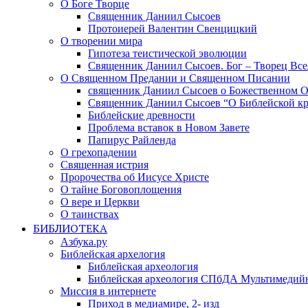
О Боге Творце
Священник Даниил Сысоев
Протоиерей Валентин Свенцицкий
О творении мира
Гипотеза теистической эволюции
Священник Даниил Сысоев. Бог – Творец Все
О Священном Предании и Священном Писании
священник Даниил Сысоев о Божественном 
Священник Даниил Сысоев “О Библейской кр
Библейские древности
Проблема вставок в Новом Завете
Папирус Райленда
О грехопадении
Священная истрия
Пророчества об Иисусе Христе
О тайне Боговоплощения
О вере и Церкви
О таинствах
БИБЛИОТЕКА
Азбука.ру
Библейская архелогия
Библейская археология
Библейская археология СПбДА Мультимедий
Миссия в интернете
Приход в медиамире, 2- изд