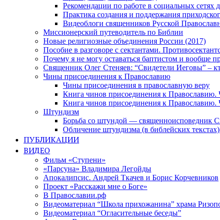
Рекомендации по работе в социальных сетях
Практика создания и поддержания приходског
Видеоблоги священников Русской Православн
Миссионерский путеводитель по Библии
Новые религиозные объединения России (2017)
Пособие в разговоре с сектантами. Противосектант
Почему я не могу оставаться баптистом и вообще п
Священник Олег Стеняев: “Свидетели Иеговы” – к
Чины присоединения к Православию
Чины присоединения в православную веру
Книга чинов присоединения к Православию. 
Книга чинов присоединения к Православию. 
Штундизм
Борьба со штундой — священноисповедник С
Обличение штундизма (в библейских текстах
ПУБЛИКАЦИИ
ВИДЕО
Фильм «Ступени»
«Парсуна» Владимира Легойды
Апокалипсис. Андрей Ткачев и Борис Корчевников
Проект «Расскажи мне о Боге»
В Православии.рф
Видеоматериал “Школа прихожанина” храма Ризоп
Видеоматериал “Огласительные беседы”