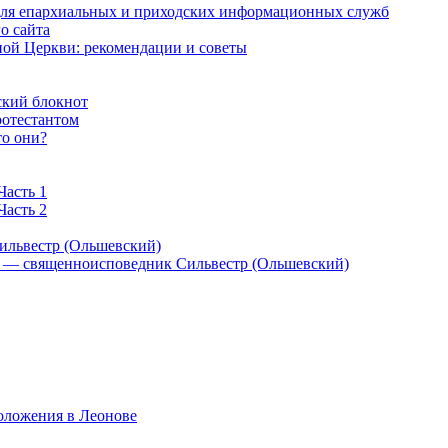
 для епархиальных и приходских информационных служб
о сайта
ой Церкви: рекомендации и советы
ский блокнот
ротестантом
то они?
Часть 1
Часть 2
ильвестр (Ольшевский)
) — священноисповедник Сильвестр (Ольшевский)
оложения в Леонове