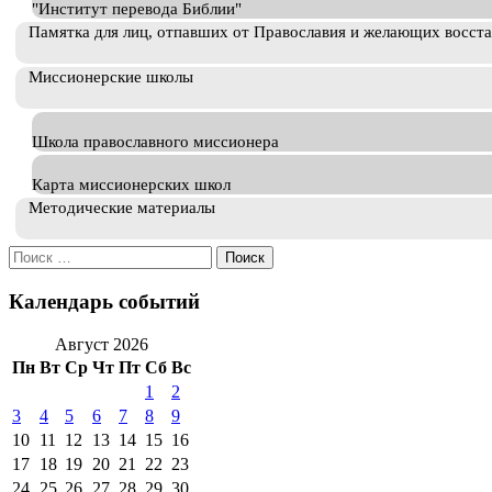
"Институт перевода Библии"
Памятка для лиц, отпавших от Православия и желающих восст
Миссионерские школы
Школа православного миссионера
Карта миссионерских школ
Методические материалы
Искать:
Календарь событий
Август 2026
Пн
Вт
Ср
Чт
Пт
Сб
Вс
1
2
3
4
5
6
7
8
9
10
11
12
13
14
15
16
17
18
19
20
21
22
23
24
25
26
27
28
29
30