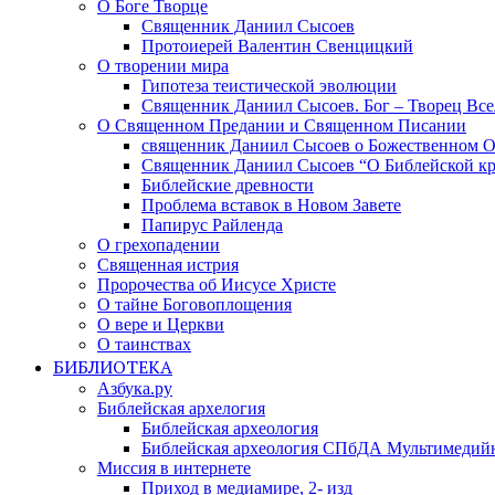
О Боге Творце
Священник Даниил Сысоев
Протоиерей Валентин Свенцицкий
О творении мира
Гипотеза теистической эволюции
Священник Даниил Сысоев. Бог – Творец Все
О Священном Предании и Священном Писании
священник Даниил Сысоев о Божественном 
Священник Даниил Сысоев “О Библейской кр
Библейские древности
Проблема вставок в Новом Завете
Папирус Райленда
О грехопадении
Священная истрия
Пророчества об Иисусе Христе
О тайне Боговоплощения
О вере и Церкви
О таинствах
БИБЛИОТЕКА
Азбука.ру
Библейская архелогия
Библейская археология
Библейская археология СПбДА Мультимедий
Миссия в интернете
Приход в медиамире, 2- изд