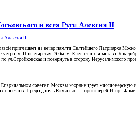
сковского и всея Руси Алексия II
ой приглашает на вечер памяти Святейшего Патриарха Московско
 метро: м. Пролетарская, 700м. м. Крестьянская застава. Как до
 по ул.Стройковская и повернуть в сторону Иерусалимского прое
 Епархиальном совете г. Москвы координирует миссионерскую и
ких проектов. Председатель Комиссии — протоиерей Игорь Фом