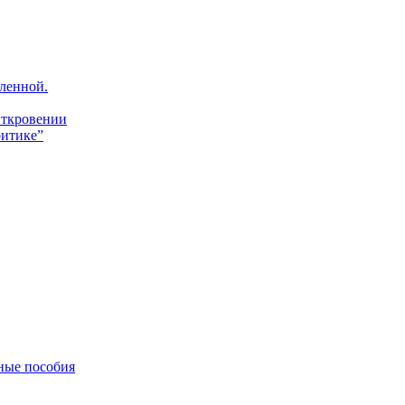
ленной.
Откровении
итике”
ные пособия