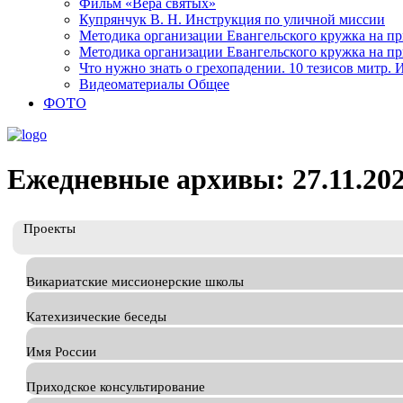
Фильм «Вера святых»
Купрянчук В. Н. Инструкция по уличной миссии
Методика организации Евангельского кружка на при
Методика организации Евангельского кружка на при
Что нужно знать о грехопадении. 10 тезисов митр.
Видеоматериалы Общее
ФОТО
Ежедневные архивы: 27.11.20
Проекты
Викариатские миссионерские школы
Катехизические беседы
Имя России
Приходское консультирование