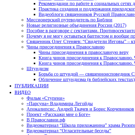
Рекомендации по работе в социальных сетях
Практика создания и поддержания приходског
Видеоблоги священников Русской Православн
Миссионерский путеводитель по Библии
Новые религиозные объединения России (2017)
Пособие в разговоре с сектантами. Противосектант
Почему я не могу оставаться баптистом и вообще п
Священник Олег Стеняев: “Свидетели Иеговы” – к
Чины присоединения к Православию
Чины присоединения в православную веру
Книга чинов присоединения к Православию. 
Книга чинов присоединения к Православию. 
Штундизм
Борьба со штундой — священноисповедник С
Обличение штундизма (в библейских текстах
ПУБЛИКАЦИИ
ВИДЕО
Фильм «Ступени»
«Парсуна» Владимира Легойды
Апокалипсис. Андрей Ткачев и Борис Корчевников
Проект «Расскажи мне о Боге»
В Православии.рф
Видеоматериал “Школа прихожанина” храма Ризоп
Видеоматериал “Огласительные беседы”