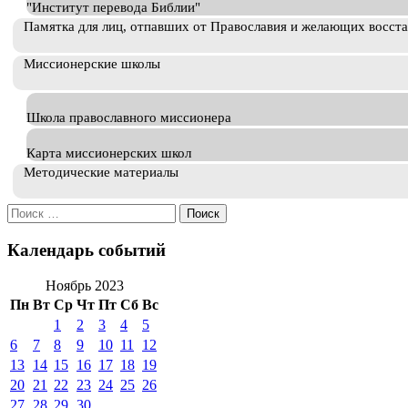
"Институт перевода Библии"
Памятка для лиц, отпавших от Православия и желающих восст
Миссионерские школы
Школа православного миссионера
Карта миссионерских школ
Методические материалы
Искать:
Календарь событий
Ноябрь 2023
Пн
Вт
Ср
Чт
Пт
Сб
Вс
1
2
3
4
5
6
7
8
9
10
11
12
13
14
15
16
17
18
19
20
21
22
23
24
25
26
27
28
29
30