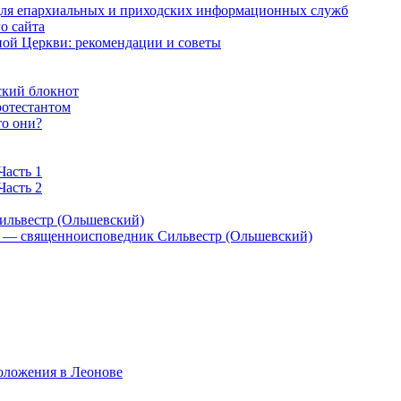
 для епархиальных и приходских информационных служб
о сайта
ой Церкви: рекомендации и советы
ский блокнот
ротестантом
то они?
Часть 1
Часть 2
ильвестр (Ольшевский)
) — священноисповедник Сильвестр (Ольшевский)
оложения в Леонове