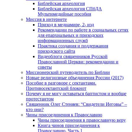
Библейская археология
Библейская археология СПбДА
Мультимедийные пособия
Миссия в интернете
Приход в медиамире, 2- изд
Рекомендации по работе в социальных сетях
для епархиальных и приходских
информационных служб
Практика создания и поддержания
приходского сайта
Видеоблоги священников Русской
Православной Церкви: рекомендации и
советы
Миссионерский путеводитель по Библии
Новые религиозные объединения России (2017)
Пособие в разговоре с сектантами.
Противосектантский блокнот
Почему я не могу оставаться баптистом и вообще
протестантом
Священник Олег Стеняев: “Свидетели Иеговы” –
кто они?
Чины присоединения к Православию
Чины присоединения в православную веру
Книга чинов присоединения к
Православию. Часть 1