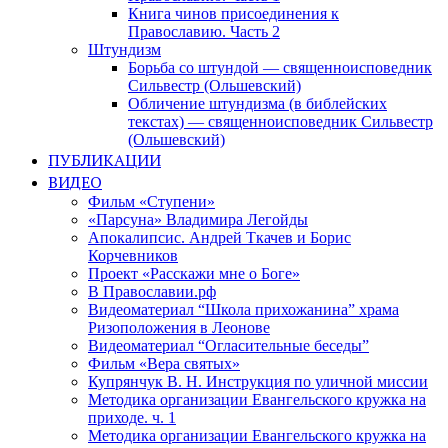
Книга чинов присоединения к
Православию. Часть 2
Штундизм
Борьба со штундой — священноисповедник
Сильвестр (Ольшевский)
Обличение штундизма (в библейских
текстах) — священноисповедник Сильвестр
(Ольшевский)
ПУБЛИКАЦИИ
ВИДЕО
Фильм «Ступени»
«Парсуна» Владимира Легойды
Апокалипсис. Андрей Ткачев и Борис
Корчевников
Проект «Расскажи мне о Боге»
В Православии.рф
Видеоматериал “Школа прихожанина” храма
Ризоположения в Леонове
Видеоматериал “Огласительные беседы”
Фильм «Вера святых»
Купрянчук В. Н. Инструкция по уличной миссии
Методика организации Евангельского кружка на
приходе. ч. 1
Методика организации Евангельского кружка на