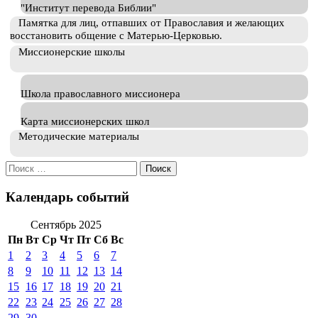
"Институт перевода Библии"
Памятка для лиц, отпавших от Православия и желающих
восстановить общение с Матерью-Церковью.
Миссионерские школы
Школа православного миссионера
Карта миссионерских школ
Методические материалы
Искать:
Календарь событий
Сентябрь 2025
Пн
Вт
Ср
Чт
Пт
Сб
Вс
1
2
3
4
5
6
7
8
9
10
11
12
13
14
15
16
17
18
19
20
21
22
23
24
25
26
27
28
29
30