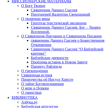
МИССИОНЕРСКИЕ МАТЕРИАЛЫ
О Боге Творце
Священник Даниил Сысоев
Протоиерей Валентин Свенцицкий
О творении мира
Гипотеза теистической эволюции
Священник Даниил Сысоев. Бог – Творец
Вселенной.
О Священном Предании и Священном Писании
священник Даниил Сысоев о Божественном
Откровении
Священник Даниил Сысоев “О Библейской
критике”
Библейские древности
Проблема вставок в Новом Завете
Папирус Райленда
О грехопадении
Священная истрия
Пророчества об Иисусе Христе
О тайне Боговоплощения
О вере и Церкви
О таинствах
БИБЛИОТЕКА
Азбука.ру
Библейская архелогия