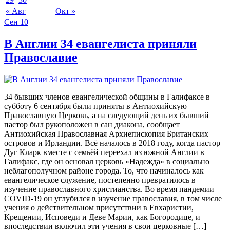
« Авг
Окт »
Сен
10
В Англии 34 евангелиста приняли
Православие
34 бывших членов евангелической общины в Галифаксе в
субботу 6 сентября были приняты в Антиохийскую
Православную Церковь, а на следующий день их бывший
пастор был рукоположен в сан диакона, сообщает
Антиохийская Православная Архиепископия Британских
островов и Ирландии. Всё началось в 2018 году, когда пастор
Дуг Кларк вместе с семьёй переехал из южной Англии в
Галифакс, где он основал церковь «Надежда» в социально
неблагополучном районе города. То, что начиналось как
евангелическое служение, постепенно превратилось в
изучение православного христианства. Во время пандемии
COVID-19 он углубился в изучение православия, в том числе
учения о действительном присутствии в Евхаристии,
Крещении, Исповеди и Деве Марии, как Богородице, и
впоследствии включил эти учения в свои церковные […]