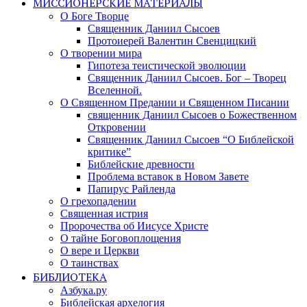
МИССИОНЕРСКИЕ МАТЕРИАЛЫ
О Боге Творце
Священник Даниил Сысоев
Протоиерей Валентин Свенцицкий
О творении мира
Гипотеза теистической эволюции
Священник Даниил Сысоев. Бог – Творец
Вселенной.
О Священном Предании и Священном Писании
священник Даниил Сысоев о Божественном
Откровении
Священник Даниил Сысоев “О Библейской
критике”
Библейские древности
Проблема вставок в Новом Завете
Папирус Райленда
О грехопадении
Священная истрия
Пророчества об Иисусе Христе
О тайне Боговоплощения
О вере и Церкви
О таинствах
БИБЛИОТЕКА
Азбука.ру
Библейская архелогия