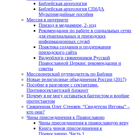
Библейская археология
Библейская археология СПбДА
Мультимедийные пособия
Миссия в интернете
Приход в медиамире, 2- изд
Рекомендации по работе в социальных сетях
для епархиальных и приходских
информационных служб
Практика создания и поддержания
приходского сайта
Видеоблоги священников Русской
Православной Церкви: рекомендации и
советы
Миссионерский путеводитель по Библии
Новые религиозные объединения России (2017)
Пособие в разговоре с сектантами.
Противосектантский блокнот
Почему я не могу оставаться баптистом и вообще
протестантом
Священник Олег Стеняев: “Свидетели Иеговы” –
кто они?
Чины присоединения к Православию
Чины присоединения в православную веру
Книга чинов присоединения к
Православию. Часть 1