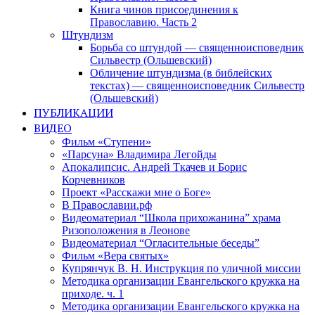
Книга чинов присоединения к
Православию. Часть 2
Штундизм
Борьба со штундой — священноисповедник
Сильвестр (Ольшевский)
Обличение штундизма (в библейских
текстах) — священноисповедник Сильвестр
(Ольшевский)
ПУБЛИКАЦИИ
ВИДЕО
Фильм «Ступени»
«Парсуна» Владимира Легойды
Апокалипсис. Андрей Ткачев и Борис
Корчевников
Проект «Расскажи мне о Боге»
В Православии.рф
Видеоматериал “Школа прихожанина” храма
Ризоположения в Леонове
Видеоматериал “Огласительные беседы”
Фильм «Вера святых»
Купрянчук В. Н. Инструкция по уличной миссии
Методика организации Евангельского кружка на
приходе. ч. 1
Методика организации Евангельского кружка на