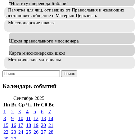
"Институт перевода Библии"
Памятка для лиц, отпавших от Православия и желающих
восстановить общение с Матерью-Церковью.
Миссионерские школы
Школа православного миссионера
Карта миссионерских школ
Методические материалы
Искать:
Календарь событий
Сентябрь 2025
Пн
Вт
Ср
Чт
Пт
Сб
Вс
1
2
3
4
5
6
7
8
9
10
11
12
13
14
15
16
17
18
19
20
21
22
23
24
25
26
27
28
29
30