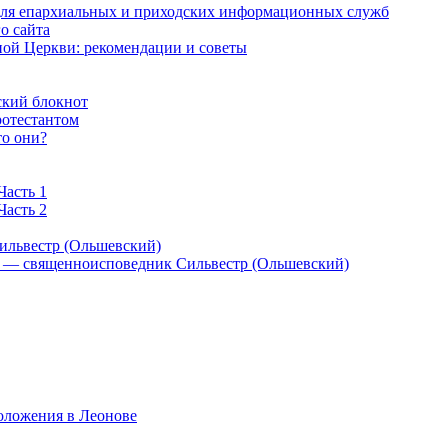
 для епархиальных и приходских информационных служб
о сайта
ой Церкви: рекомендации и советы
ский блокнот
ротестантом
то они?
Часть 1
Часть 2
ильвестр (Ольшевский)
) — священноисповедник Сильвестр (Ольшевский)
оложения в Леонове