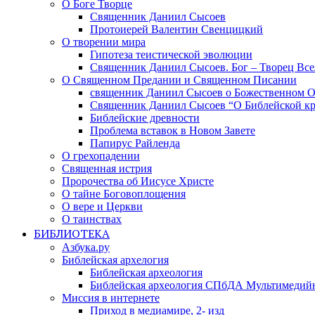
О Боге Творце
Священник Даниил Сысоев
Протоиерей Валентин Свенцицкий
О творении мира
Гипотеза теистической эволюции
Священник Даниил Сысоев. Бог – Творец Все
О Священном Предании и Священном Писании
священник Даниил Сысоев о Божественном 
Священник Даниил Сысоев “О Библейской кр
Библейские древности
Проблема вставок в Новом Завете
Папирус Райленда
О грехопадении
Священная истрия
Пророчества об Иисусе Христе
О тайне Боговоплощения
О вере и Церкви
О таинствах
БИБЛИОТЕКА
Азбука.ру
Библейская архелогия
Библейская археология
Библейская археология СПбДА Мультимедий
Миссия в интернете
Приход в медиамире, 2- изд