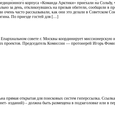
педиционного корпуса «Команда Арктики» приехали на Сольбу, ч
уквально за день, откликнувшись на призыв обители, сообщили в 
и очень часто рассказывали, как они это делали в Советском Сою
ина. По приезде гостей для […]
 Епархиальном совете г. Москвы координирует миссионерскую и
ких проектов. Председатель Комиссии — протоиерей Игорь Фом
ьна прямая открытая для поисковых систем гиперссылка. Ссылка
нет- изданий) – должна быть размещена в подзаголовке или в пе