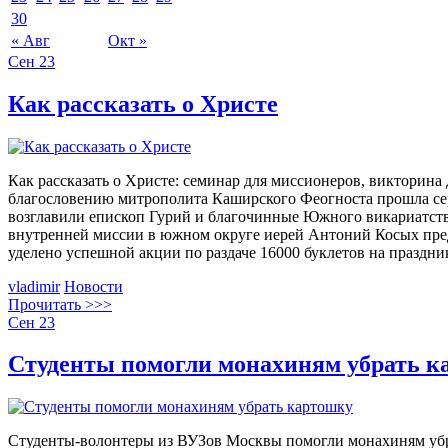
30
« Авг
Окт »
Сен
23
Как рассказать о Христе
Как рассказать о Христе: семинар для миссионеров, викторина
благословению митрополита Каширского Феогноста прошла сер
возглавили епископ Гурий и благочинные Южного викариатств
внутренней миссии в южном округе иерей Антоний Косых пре
уделено успешной акции по раздаче 16000 буклетов на праздн
vladimir
Новости
Прочитать >>>
Сен
23
Студенты помогли монахиням убрать к
Студенты-волонтеры из ВУЗов Москвы помогли монахиням убр