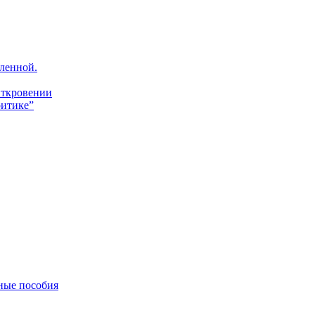
ленной.
Откровении
итике”
ные пособия