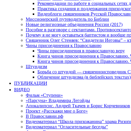
Рекомендации по работе в социальных сетях
Практика создания и поддержания приходског
Видеоблоги священников Русской Православн
Миссионерский путеводитель по Библии
Новые религиозные объединения России (2017)
Пособие в разговоре с сектантами. Противосектант
Почему я не могу оставаться баптистом и вообще п
Священник Олег Стеняев: “Свидетели Иеговы” – к
Чины присоединения к Православию
Чины присоединения в православную веру
Книга чинов присоединения к Православию. 
Книга чинов присоединения к Православию. 
Штундизм
Борьба со штундой — священноисповедник С
Обличение штундизма (в библейских текстах
ПУБЛИКАЦИИ
ВИДЕО
Фильм «Ступени»
«Парсуна» Владимира Легойды
Апокалипсис. Андрей Ткачев и Борис Корчевников
Проект «Расскажи мне о Боге»
В Православии.рф
Видеоматериал “Школа прихожанина” храма Ризоп
Видеоматериал “Огласительные беседы”