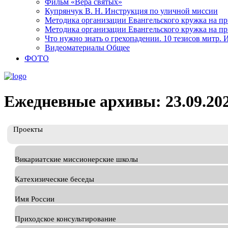
Фильм «Вера святых»
Купрянчук В. Н. Инструкция по уличной миссии
Методика организации Евангельского кружка на при
Методика организации Евангельского кружка на при
Что нужно знать о грехопадении. 10 тезисов митр.
Видеоматериалы Общее
ФОТО
Ежедневные архивы: 23.09.20
Проекты
Викариатские миссионерские школы
Катехизические беседы
Имя России
Приходское консультирование