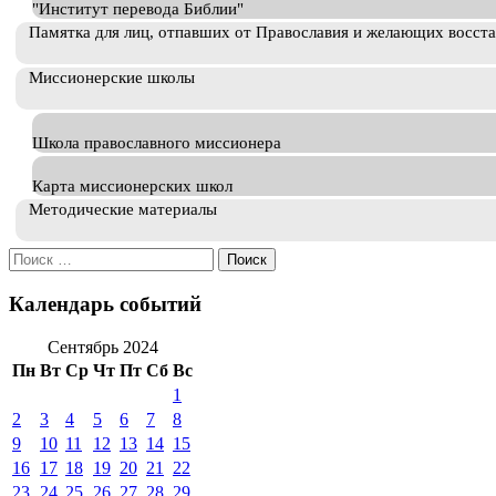
"Институт перевода Библии"
Памятка для лиц, отпавших от Православия и желающих восст
Миссионерские школы
Школа православного миссионера
Карта миссионерских школ
Методические материалы
Искать:
Календарь событий
Сентябрь 2024
Пн
Вт
Ср
Чт
Пт
Сб
Вс
1
2
3
4
5
6
7
8
9
10
11
12
13
14
15
16
17
18
19
20
21
22
23
24
25
26
27
28
29