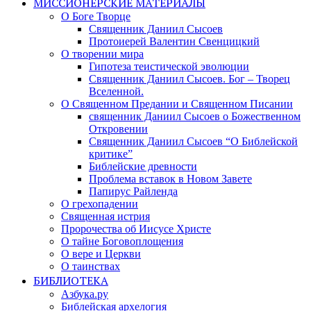
МИССИОНЕРСКИЕ МАТЕРИАЛЫ
О Боге Творце
Священник Даниил Сысоев
Протоиерей Валентин Свенцицкий
О творении мира
Гипотеза теистической эволюции
Священник Даниил Сысоев. Бог – Творец
Вселенной.
О Священном Предании и Священном Писании
священник Даниил Сысоев о Божественном
Откровении
Священник Даниил Сысоев “О Библейской
критике”
Библейские древности
Проблема вставок в Новом Завете
Папирус Райленда
О грехопадении
Священная истрия
Пророчества об Иисусе Христе
О тайне Боговоплощения
О вере и Церкви
О таинствах
БИБЛИОТЕКА
Азбука.ру
Библейская архелогия