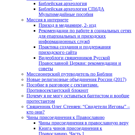
Библейская археология
Библейская археология СПбДА
Мультимедийные пособия
Миссия в интернете
Приход в медиамире, 2- изд
Рекомендации по работе в социальных сетях
для епархиальных и приходских
информационных служб
Практика создания и поддержания
приходского сайта
Видеоблоги священников Русской
Православной Церкви: рекомендации и
советы
Миссионерский путеводитель по Библии
Новые религиозные объединения России (2017)
Пособие в разговоре с сектантами.
Противосектантский блокнот
Почему я не могу оставаться баптистом и вообще
протестантом
Священник Олег Стеняев: “Свидетели Иеговы” –
кто они?
Чины присоединения к Православию
Чины присоединения в православную веру
Книга чинов присоединения к
Православию. Часть 1