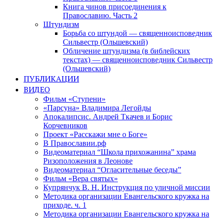
Книга чинов присоединения к
Православию. Часть 2
Штундизм
Борьба со штундой — священноисповедник
Сильвестр (Ольшевский)
Обличение штундизма (в библейских
текстах) — священноисповедник Сильвестр
(Ольшевский)
ПУБЛИКАЦИИ
ВИДЕО
Фильм «Ступени»
«Парсуна» Владимира Легойды
Апокалипсис. Андрей Ткачев и Борис
Корчевников
Проект «Расскажи мне о Боге»
В Православии.рф
Видеоматериал “Школа прихожанина” храма
Ризоположения в Леонове
Видеоматериал “Огласительные беседы”
Фильм «Вера святых»
Купрянчук В. Н. Инструкция по уличной миссии
Методика организации Евангельского кружка на
приходе. ч. 1
Методика организации Евангельского кружка на