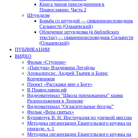
Книга чинов присоединения к
Православию. Часть 2
Штундизм
Борьба со штундой — священноисповедник
Сильвестр (Ольшевский)
Обличение штундизма (в библейских
текстах) — священноисповедник Сильвестр
(Ольшевский)
ПУБЛИКАЦИИ
ВИДЕО
Фильм «Ступени»
«Парсуна» Владимира Легойды
Апокалипсис. Андрей Ткачев и Борис
Корчевников
Проект «Расскажи мне о Боге»
В Православии.рф
Видеоматериал “Школа прихожанина” храма
Ризоположения в Леонове
Видеоматериал “Огласительные беседы”
Фильм «Вера святых»
Купрянчук В. Н. Инструкция по уличной миссии
Методика организации Евангельского кружка на
приходе. ч. 1
Методика организации Евангельского кружка на