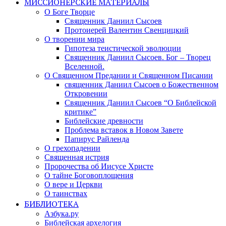
МИССИОНЕРСКИЕ МАТЕРИАЛЫ
О Боге Творце
Священник Даниил Сысоев
Протоиерей Валентин Свенцицкий
О творении мира
Гипотеза теистической эволюции
Священник Даниил Сысоев. Бог – Творец
Вселенной.
О Священном Предании и Священном Писании
священник Даниил Сысоев о Божественном
Откровении
Священник Даниил Сысоев “О Библейской
критике”
Библейские древности
Проблема вставок в Новом Завете
Папирус Райленда
О грехопадении
Священная истрия
Пророчества об Иисусе Христе
О тайне Боговоплощения
О вере и Церкви
О таинствах
БИБЛИОТЕКА
Азбука.ру
Библейская архелогия