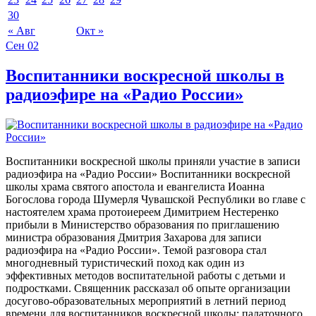
30
« Авг
Окт »
Сен
02
Воспитанники воскресной школы в
радиоэфире на «Радио России»
Воспитанники воскресной школы приняли участие в записи
радиоэфира на «Радио России» Воспитанники воскресной
школы храма святого апостола и евангелиста Иоанна
Богослова города Шумерля Чувашской Республики во главе с
настоятелем храма протоиереем Димитрием Нестеренко
прибыли в Министерство образования по приглашению
министра образования Дмитрия Захарова для записи
радиоэфира на «Радио России». Темой разговора стал
многодневный туристический поход как один из
эффективных методов воспитательной работы с детьми и
подростками. Священник рассказал об опыте организации
досугово-образовательных мероприятий в летний период
времени для воспитанников воскресной школы: палаточного