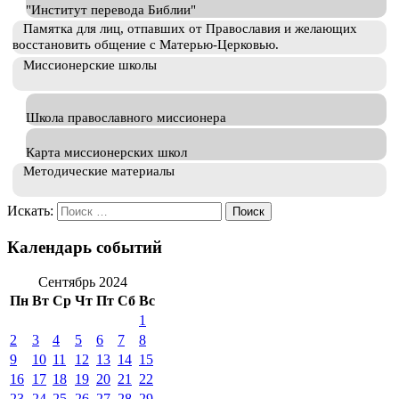
"Институт перевода Библии"
Памятка для лиц, отпавших от Православия и желающих
восстановить общение с Матерью-Церковью.
Миссионерские школы
Школа православного миссионера
Карта миссионерских школ
Методические материалы
Искать:
Календарь событий
Сентябрь 2024
Пн
Вт
Ср
Чт
Пт
Сб
Вс
1
2
3
4
5
6
7
8
9
10
11
12
13
14
15
16
17
18
19
20
21
22
23
24
25
26
27
28
29