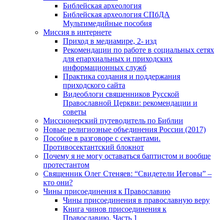
Библейская археология
Библейская археология СПбДА
Мультимедийные пособия
Миссия в интернете
Приход в медиамире, 2- изд
Рекомендации по работе в социальных сетях
для епархиальных и приходских
информационных служб
Практика создания и поддержания
приходского сайта
Видеоблоги священников Русской
Православной Церкви: рекомендации и
советы
Миссионерский путеводитель по Библии
Новые религиозные объединения России (2017)
Пособие в разговоре с сектантами.
Противосектантский блокнот
Почему я не могу оставаться баптистом и вообще
протестантом
Священник Олег Стеняев: “Свидетели Иеговы” –
кто они?
Чины присоединения к Православию
Чины присоединения в православную веру
Книга чинов присоединения к
Православию. Часть 1