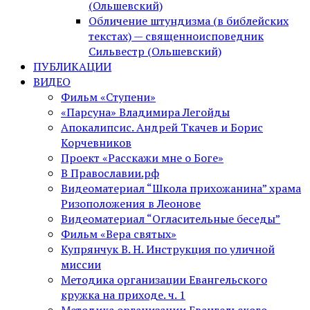
(Ольшевский)
Обличение штундизма (в библейских
текстах) — священноисповедник
Сильвестр (Ольшевский)
ПУБЛИКАЦИИ
ВИДЕО
Фильм «Ступени»
«Парсуна» Владимира Легойды
Апокалипсис. Андрей Ткачев и Борис
Корчевников
Проект «Расскажи мне о Боге»
В Православии.рф
Видеоматериал “Школа прихожанина” храма
Ризоположения в Леонове
Видеоматериал “Огласительные беседы”
Фильм «Вера святых»
Купрянчук В. Н. Инструкция по уличной
миссии
Методика организации Евангельского
кружка на приходе. ч. 1