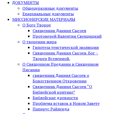
ДОКУМЕНТЫ
Общецерковные документы
Епархиальные документы
МИССИОНЕРСКИЕ МАТЕРИАЛЫ
О Боге Творце
Священник Даниил Сысоев
Протоиерей Валентин Свенцицкий
О творении мира
Гипотеза теистической эволюции
Священник Даниил Сысоев. Бог –
Творец Вселенной.
О Священном Предании и Священном
Писании
священник Даниил Сысоев о
Божественном Откровении
Священник Даниил Сысоев “О
Библейской критике”
Библейские древности
Проблема вставок в Новом Завете
Папирус Райленда