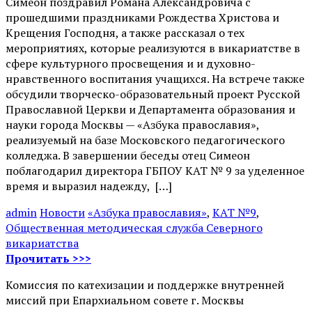
Симеон поздравил Романа Александровича с
прошедшими праздниками Рождества Христова и
Крещения Господня, а также рассказал о тех
мероприятиях, которые реализуются в викариатстве в
сфере культурного просвещения и и духовно-
нравственного воспитания учащихся. На встрече также
обсудили творческо-образовательный проект Русской
Православной Церкви и Департамента образования и
науки города Москвы — «Азбука православия»,
реализуемый на базе Московского педагогического
колледжа. В завершении беседы отец Симеон
поблагодарил директора ГБПОУ КАТ № 9 за уделенное
время и выразил надежду, […]
admin
Новости
«Азбука православия»
,
КАТ №9
,
Общественная методическая служба Северного
викариатства
Прочитать >>>
Комиссия по катехизации и поддержке внутренней
миссий при Епархиальном совете г. Москвы