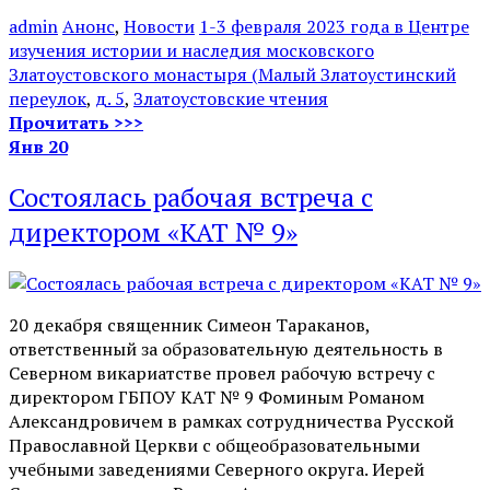
admin
Анонс
,
Новости
1-3 февраля 2023 года в Центре
изучения истории и наследия московского
Златоустовского монастыря (Малый Златоустинский
переулок
,
д. 5
,
Златоустовские чтения
Прочитать >>>
Янв
20
Состоялась рабочая встреча с
директором «КАТ № 9»
20 декабря священник Симеон Тараканов,
ответственный за образовательную деятельность в
Северном викариатстве провел рабочую встречу с
директором ГБПОУ КАТ № 9 Фоминым Романом
Александровичем в рамках сотрудничества Русской
Православной Церкви с общеобразовательными
учебными заведениями Северного округа. Иерей