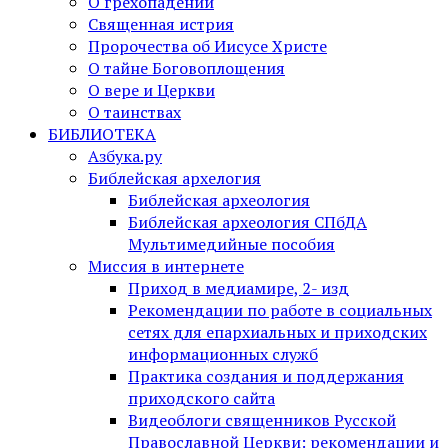
О грехопадении
Священная истрия
Пророчества об Иисусе Христе
О тайне Боговоплощения
О вере и Церкви
О таинствах
БИБЛИОТЕКА
Азбука.ру
Библейская архелогия
Библейская археология
Библейская археология СПбДА
Мультимедийные пособия
Миссия в интернете
Приход в медиамире, 2- изд
Рекомендации по работе в социальных
сетях для епархиальных и приходских
информационных служб
Практика создания и поддержания
приходского сайта
Видеоблоги священников Русской
Православной Церкви: рекомендации и