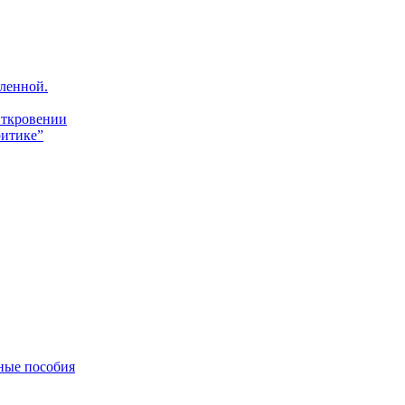
ленной.
Откровении
итике”
ные пособия