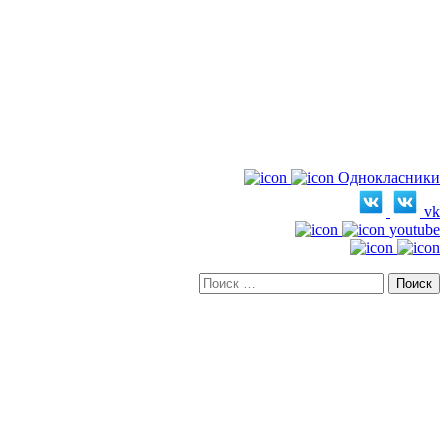
Однокласники
vk
youtube
Искать: