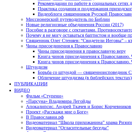
Рекомендации по работе в социальных сетях
Практика создания и поддержания приходског
Видеоблоги священников Русской Православн
Миссионерский путеводитель по Библии
Новые религиозные объединения России (2017)
Пособие в разговоре с сектантами. Противосектант
Почему я не могу оставаться баптистом и вообще п
Священник Олег Стеняев: “Свидетели Иеговы” – к
Чины присоединения к Православию
Чины присоединения в православную веру
Книга чинов присоединения к Православию. 
Книга чинов присоединения к Православию. 
Штундизм
Борьба со штундой — священноисповедник С
Обличение штундизма (в библейских текстах
ПУБЛИКАЦИИ
ВИДЕО
Фильм «Ступени»
«Парсуна» Владимира Легойды
Апокалипсис. Андрей Ткачев и Борис Корчевников
Проект «Расскажи мне о Боге»
В Православии.рф
Видеоматериал “Школа прихожанина” храма Ризоп
Видеоматериал “Огласительные беседы”