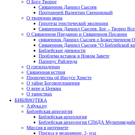
О Боге Творце
Священник Даниил Сысоев
Протоиерей Валентин Свенцицкий
О творении мира
Гипотеза теистической эволюции
Священник Даниил Сысоев. Бог – Творец Все
О Священном Предании и Священном Писании
священник Даниил Сысоев о Божественном 
Священник Даниил Сысоев “О Библейской кр
Библейские древности
Проблема вставок в Новом Завете
Папирус Райленда
О грехопадении
Священная истрия
Пророчества об Иисусе Христе
О тайне Боговоплощения
О вере и Церкви
О таинствах
БИБЛИОТЕКА
Азбука.ру
Библейская архелогия
Библейская археология
Библейская археология СПбДА Мультимедий
Миссия в интернете
Приход в медиамире, 2- изд