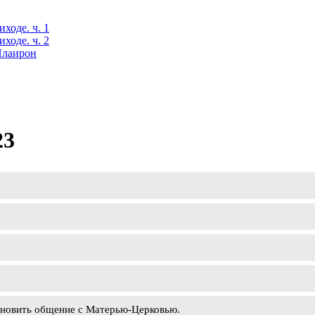
ходе. ч. 1
ходе. ч. 2
 Илаирон
23
ановить общение с Матерью-Церковью.