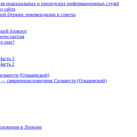
 для епархиальных и приходских информационных служб
о сайта
ой Церкви: рекомендации и советы
ский блокнот
ротестантом
то они?
Часть 1
Часть 2
ильвестр (Ольшевский)
) — священноисповедник Сильвестр (Ольшевский)
оложения в Леонове