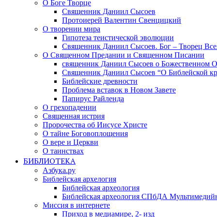
О Боге Творце
Священник Даниил Сысоев
Протоиерей Валентин Свенцицкий
О творении мира
Гипотеза теистической эволюции
Священник Даниил Сысоев. Бог – Творец Все
О Священном Предании и Священном Писании
священник Даниил Сысоев о Божественном 
Священник Даниил Сысоев “О Библейской кр
Библейские древности
Проблема вставок в Новом Завете
Папирус Райленда
О грехопадении
Священная истрия
Пророчества об Иисусе Христе
О тайне Боговоплощения
О вере и Церкви
О таинствах
БИБЛИОТЕКА
Азбука.ру
Библейская архелогия
Библейская археология
Библейская археология СПбДА Мультимедий
Миссия в интернете
Приход в медиамире, 2- изд