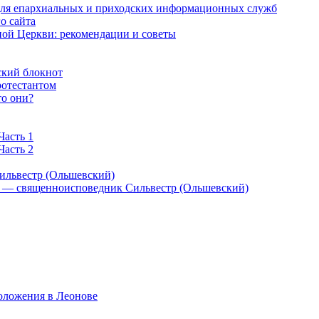
 для епархиальных и приходских информационных служб
о сайта
ой Церкви: рекомендации и советы
ский блокнот
ротестантом
то они?
Часть 1
Часть 2
ильвестр (Ольшевский)
) — священноисповедник Сильвестр (Ольшевский)
оложения в Леонове