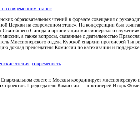
нских образовательных чтений в формате совещания с руководи
ной Церкви на современном этапе». На конференции был зачита
 Святейшего Синода и организации миссионерского служения».
 миссии, а также вопросы, связанные с деятельностью Правосла
атель Миссионерского отдела Курской епархии протоиерей Тигр
нцию доклад председателя Комиссии по катехизации и поддержк
енские чтения
,
современость
 Епархиальном совете г. Москвы координирует миссионерскую и
ких проектов. Председатель Комиссии — протоиерей Игорь Фом