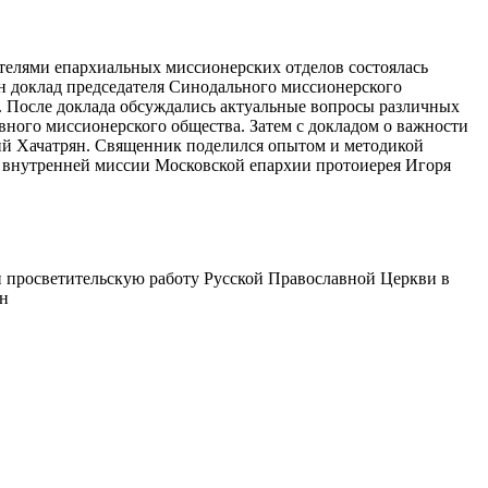
телями епархиальных миссионерских отделов состоялась
н доклад председателя Синодального миссионерского
 После доклада обсуждались актуальные вопросы различных
вного миссионерского общества. Затем с докладом о важности
ий Хачатрян. Священник поделился опытом и методикой
е внутренней миссии Московской епархии протоиерея Игоря
 просветительскую работу Русской Православной Церкви в
ин