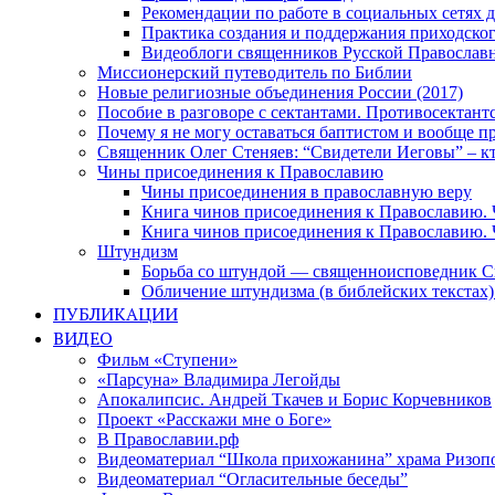
Рекомендации по работе в социальных сетях
Практика создания и поддержания приходског
Видеоблоги священников Русской Православн
Миссионерский путеводитель по Библии
Новые религиозные объединения России (2017)
Пособие в разговоре с сектантами. Противосектант
Почему я не могу оставаться баптистом и вообще п
Священник Олег Стеняев: “Свидетели Иеговы” – к
Чины присоединения к Православию
Чины присоединения в православную веру
Книга чинов присоединения к Православию. 
Книга чинов присоединения к Православию. 
Штундизм
Борьба со штундой — священноисповедник С
Обличение штундизма (в библейских текстах
ПУБЛИКАЦИИ
ВИДЕО
Фильм «Ступени»
«Парсуна» Владимира Легойды
Апокалипсис. Андрей Ткачев и Борис Корчевников
Проект «Расскажи мне о Боге»
В Православии.рф
Видеоматериал “Школа прихожанина” храма Ризоп
Видеоматериал “Огласительные беседы”