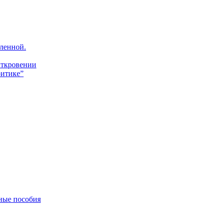
ленной.
Откровении
итике”
ные пособия