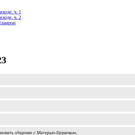
ходе. ч. 1
ходе. ч. 2
 Илаирон
23
ановить общение с Матерью-Церковью.