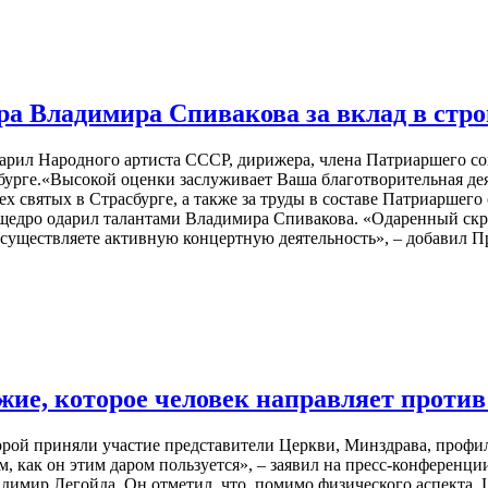
а Владимира Спивакова за вклад в стро
дарил Народного артиста СССР, дирижера, члена Патриаршего со
бурге.«Высокой оценки заслуживает Ваша благотворительная дея
х святых в Страсбурге, а также за труды в составе Патриаршего 
 щедро одарил талантами Владимира Спивакова. «Одаренный ск
уществляете активную концертную деятельность», – добавил П
жие, которое человек направляет против
торой приняли участие представители Церкви, Минздрава, проф
ем, как он этим даром пользуется», – заявил на пресс-конферен
мир Легойда. Он отметил, что, помимо физического аспекта, Ц