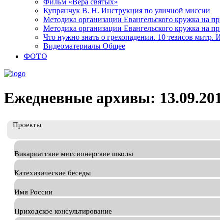
Фильм «Вера святых»
Купрянчук В. Н. Инструкция по уличной миссии
Методика организации Евангельского кружка на при
Методика организации Евангельского кружка на при
Что нужно знать о грехопадении. 10 тезисов митр.
Видеоматериалы Общее
ФОТО
Ежедневные архивы: 13.09.20
Проекты
Викариатские миссионерские школы
Катехизические беседы
Имя России
Приходское консультирование