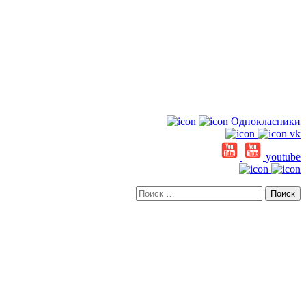
Однокласники
vk
youtube
Искать: