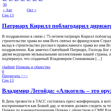
30
« Авг
Окт »
Сен
13
Патриарх Кирилл поблагодарил дирижер
В поздравлении в связи с 75-летием патриарх Кирилл поблаго
строительстве храма во имя Всех святых во французском Страс
вклад в строительство русского православного храма во имя Все
поздравлении. Как заметил Святейший Патриарх, Господь Бог
двумя ведущими музыкальными коллективами нашей страны, ос
подчеркнул, что созданный Владимиром Спиваковым […]
vladimir
Церковь и общество
0
Прочитать >>>
Сен
13
Владимир Легойда: «Алкоголь – это ору
В День трезвости в ТАСС состоялась пресс-конференция, в ко
воспринимается как Божий дар, и человек должен следить за т
Церкви по взаимоотношениям Церкви с обществом и СМИ Влади