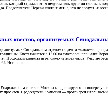
овек, который страдает этим недугом или, другими словами, под
ойда. Представитель Церкви также заметил, что не следует «пло
жных квестов, организуемых Синодальны
в, организуемых Синодальным отделом по делам молодежи при гр
традициям. Квест начнется в 13.00 на смотровой площадке Воро
ты. Продолжительность игры около четырех часов. Участие бесп
2-62. Источник
 Епархиальном совете г. Москвы координирует миссионерскую и
ких проектов. Председатель Комиссии — протоиерей Игорь Фом