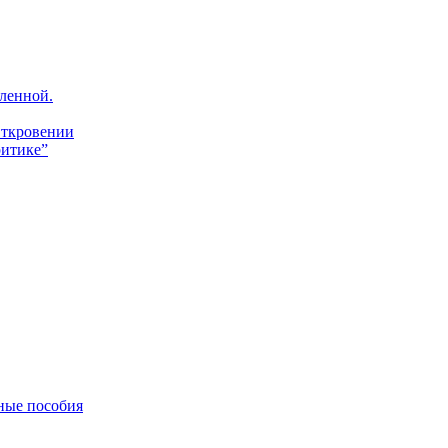
ленной.
Откровении
итике”
ные пособия