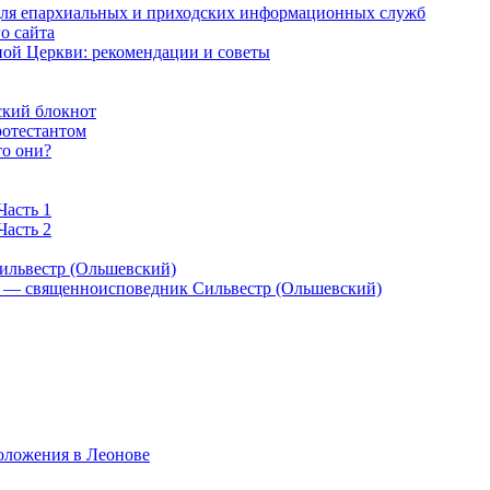
 для епархиальных и приходских информационных служб
о сайта
ой Церкви: рекомендации и советы
ский блокнот
ротестантом
то они?
Часть 1
Часть 2
ильвестр (Ольшевский)
) — священноисповедник Сильвестр (Ольшевский)
оложения в Леонове