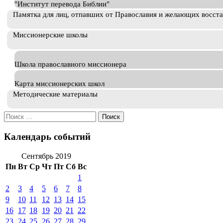
"Институт перевода Библии"
Памятка для лиц, отпавших от Православия и желающих восст
Миссионерские школы
Школа православного миссионера
Карта миссионерских школ
Методические материалы
Искать:
Календарь событий
Сентябрь 2019
Пн
Вт
Ср
Чт
Пт
Сб
Вс
1
2
3
4
5
6
7
8
9
10
11
12
13
14
15
16
17
18
19
20
21
22
23
24
25
26
27
28
29