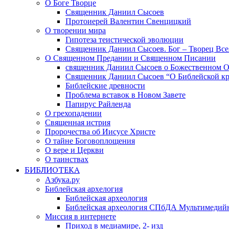
О Боге Творце
Священник Даниил Сысоев
Протоиерей Валентин Свенцицкий
О творении мира
Гипотеза теистической эволюции
Священник Даниил Сысоев. Бог – Творец Все
О Священном Предании и Священном Писании
священник Даниил Сысоев о Божественном 
Священник Даниил Сысоев “О Библейской кр
Библейские древности
Проблема вставок в Новом Завете
Папирус Райленда
О грехопадении
Священная истрия
Пророчества об Иисусе Христе
О тайне Боговоплощения
О вере и Церкви
О таинствах
БИБЛИОТЕКА
Азбука.ру
Библейская архелогия
Библейская археология
Библейская археология СПбДА Мультимедий
Миссия в интернете
Приход в медиамире, 2- изд