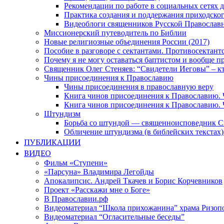
Рекомендации по работе в социальных сетях
Практика создания и поддержания приходског
Видеоблоги священников Русской Православн
Миссионерский путеводитель по Библии
Новые религиозные объединения России (2017)
Пособие в разговоре с сектантами. Противосектант
Почему я не могу оставаться баптистом и вообще п
Священник Олег Стеняев: “Свидетели Иеговы” – к
Чины присоединения к Православию
Чины присоединения в православную веру
Книга чинов присоединения к Православию. 
Книга чинов присоединения к Православию. 
Штундизм
Борьба со штундой — священноисповедник С
Обличение штундизма (в библейских текстах
ПУБЛИКАЦИИ
ВИДЕО
Фильм «Ступени»
«Парсуна» Владимира Легойды
Апокалипсис. Андрей Ткачев и Борис Корчевников
Проект «Расскажи мне о Боге»
В Православии.рф
Видеоматериал “Школа прихожанина” храма Ризоп
Видеоматериал “Огласительные беседы”