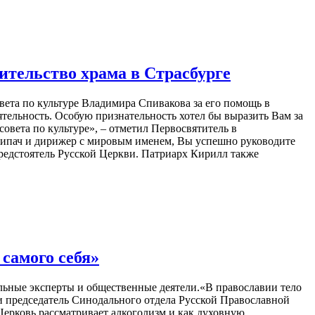
ительство храма в Страсбурге
вета по культуре Владимира Спивакова за его помощь в
тельность. Особую признательность хотел бы выразить Вам за
совета по культуре», – отметил Первосвятитель в
рипач и дирижер с мировым именем, Вы успешно руководите
редстоятель Русской Церкви. Патриарх Кирилл также
 самого себя»
ильные эксперты и общественные деятели.«В православии тело
ции председатель Синодального отдела Русской Православной
ерковь рассматривает алкоголизм и как духовную