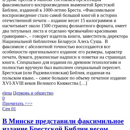
факсимильного воспроизведения знаменитой Брестской
Библии, изданной к 1000-летию Бреста. «Факсимильное
воспроизведение стало самой большой книгой в истории
отечественной печати – издание весит 15 килограммов и
насчитывает около 1500 страниц фолиантного формата, имеет
два титульных листа и отделано чрезвычайно красивыми
гравюрами», – говорит издатель книги, заместитель директора
Национальной библиотеки Беларуси Алесь Суша. В
факсимиле с абсолютной точностью воссоздаются все
особенности оригинального издания: его размеры, характер
печати, бумаги, рукописные надписи и пометки на страницах
книги. Специально для издания по древним технологиям и
полностью вручную был выполнен специальный переплет.
Брестская (или Радзивилловская) Библия, изданная на
польском языке, – самое большое по объему печатное издание
ХVI-ХVIІІ веков Великого Княжества […]
elena
Церковь и общество
0
Прочитать >>>
Сен
01
В Минске представили факсимильное
издание Брестской Библии весом