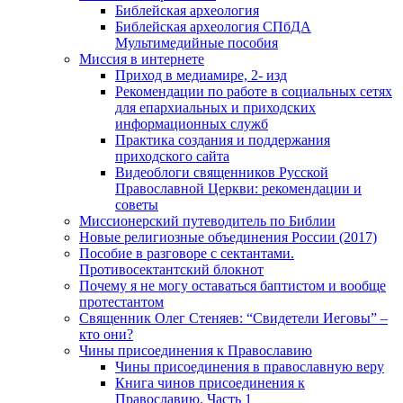
Библейская археология
Библейская археология СПбДА
Мультимедийные пособия
Миссия в интернете
Приход в медиамире, 2- изд
Рекомендации по работе в социальных сетях
для епархиальных и приходских
информационных служб
Практика создания и поддержания
приходского сайта
Видеоблоги священников Русской
Православной Церкви: рекомендации и
советы
Миссионерский путеводитель по Библии
Новые религиозные объединения России (2017)
Пособие в разговоре с сектантами.
Противосектантский блокнот
Почему я не могу оставаться баптистом и вообще
протестантом
Священник Олег Стеняев: “Свидетели Иеговы” –
кто они?
Чины присоединения к Православию
Чины присоединения в православную веру
Книга чинов присоединения к
Православию. Часть 1