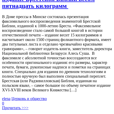
пятнадцать килограмм
В Доме прессы в Минске состоялась презентация
факсимильного воспроизведения знаменитой Брестской
Библии, изданной к 1000-летию Бреста. «Факсимильное
воспроизведение стало самой большой книгой в истории
отечественной печати – издание весит 15 килограммов и
насчитывает около 1500 страниц фолиантного формата, имеет
два титульных листа и отделано чрезвычайно красивыми
гравюрами», – говорит издатель книги, заместитель директора
Национальной библиотеки Беларуси Алесь Суша. В
факсимиле с абсолютной точностью воссоздаются все
особенности оригинального издания: его размеры, характер
печати, бумаги, рукописные надписи и пометки на страницах
книги. Специально для издания по древним технологиям и
полностью вручную был выполнен специальный переплет.
Брестская (или Радзивилловская) Библия, изданная на
польском языке, – самое большое по объему печатное издание
ХVI-ХVIІІ веков Великого Княжества […]
elena
Церковь и общество
0
Прочитать >>>