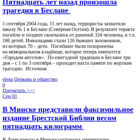
Пятнадцать лет назад произошла
трагедия в Беслане
1 сентября 2004 года, 15 лет назад, террористы захватили
школу № 1 в Беслане (Северная Осетия). В результате теракта
погибли и позднее скончались от ранений 334 человека, в т.ч.
186 детей. Инвалидами стали 126 бывших заложников,
из которых 70 – дети. Погибшие были похоронены
на мемориальном кладбище, которое теперь именуется
«Городом ангелов». По ежегодной традиции в Беслане три
дня – с 1 по 3 сентября – проходит вахта памяти по жертвам
трагедии. Источник
elena
Церковь и общество
0
Прочитать >>>
Сен
01
В Минске представили факсимильное
издание Брестской Библии весом
пятнадцать килограмм
В Доме прессы в Минске состоялась презентация