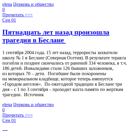
elena
Церковь и общество
0
Прочитать >>>
Сен
01
Пятнадцать лет назад произошла
трагедия в Беслане
1 сентября 2004 года, 15 лет назад, террористы захватили
школу № 1 в Беслане (Северная Осетия). В результате теракта
погибли и позднее скончались от ранений 334 человека, в т.ч.
186 детей. Инвалидами стали 126 бывших заложников,
из которых 70 – дети. Погибшие были похоронены
на мемориальном кладбище, которое теперь именуется
«Городом ангелов». По ежегодной традиции в Беслане три
дня – с 1 по 3 сентября – проходит вахта памяти по жертвам
трагедии. Источник
elena
Церковь и общество
0
Прочитать >>>
Сен
01