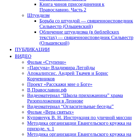
Книга чинов присоединения к
Православию. Часть 2
Штундизм
Борьба со штундой — священноисповедник
Сильвестр (Ольшевский)
Обличение штундизма (в библейских
текстах) — священноисповедник Сильвестр
(Ольшевский)
ПУБЛИКАЦИИ
ВИДЕО
Фильм «Ступени»
«Парсуна» Владимира Легойды
Апокалипсис. Андрей Ткачев и Борис
Корчевников
Проект «Расскажи мне о Боге»
В Православии.рф
Видеоматериал “Школа прихожанина” храма
Ризоположения в Леонове
Видеоматериал “Огласительные беседы”
Фильм «Вера святых»
Купрянчук В. Н. Инструкция по уличной миссии
Методика организации Евангельского кружка на
приходе. ч. 1
Методика организации Евангельского кружка на