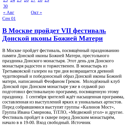
30
« Авг
Окт »
Сен
01
В Москве пройдет VII фестиваль
Донской иконы Божией Матери
В Москве пройдет фестиваль, посвящённый празднованию
памяти Донской иконы Божией Матери, престольного
праздника Донского монастыря. Этот день для Донского
монастыря радостен и торжественен. В монастырь из
Третьяковской галереи на три дня возвращается древний
чудотворный и победоносный образ Донской иконы Божией
матери, написанный Феофаном Греком. Молодёжный клуб
Донской при Донском монастыре уже в седьмой раз
подготовил фестивальную программу, посвященную этому
празднику. 1 сентября зрителей ждёт насыщенная программа,
составленная из выступлений ярких и уникальных артистов.
Перед собравшимися выступят группы «Калинов Мост»,
Группа Ивана Смирнова, ТiТЛО, «Медвежий угол» и другие.
Фестиваль пройдет в сквере перед Донским монастырём,
начало в в 19-00. Вход свободный. Источник