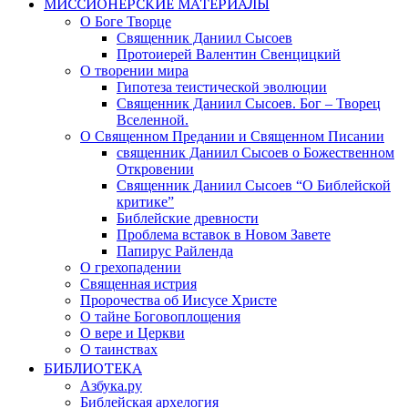
МИССИОНЕРСКИЕ МАТЕРИАЛЫ
О Боге Творце
Священник Даниил Сысоев
Протоиерей Валентин Свенцицкий
О творении мира
Гипотеза теистической эволюции
Священник Даниил Сысоев. Бог – Творец
Вселенной.
О Священном Предании и Священном Писании
священник Даниил Сысоев о Божественном
Откровении
Священник Даниил Сысоев “О Библейской
критике”
Библейские древности
Проблема вставок в Новом Завете
Папирус Райленда
О грехопадении
Священная истрия
Пророчества об Иисусе Христе
О тайне Боговоплощения
О вере и Церкви
О таинствах
БИБЛИОТЕКА
Азбука.ру
Библейская архелогия