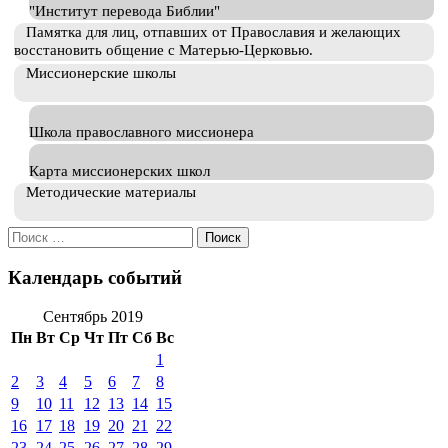
"Институт перевода Библии"
Памятка для лиц, отпавших от Православия и желающих
восстановить общение с Матерью-Церковью.
Миссионерские школы
Школа православного миссионера
Карта миссионерских школ
Методические материалы
Искать:
Календарь событий
Сентябрь 2019
Пн
Вт
Ср
Чт
Пт
Сб
Вс
1
2
3
4
5
6
7
8
9
10
11
12
13
14
15
16
17
18
19
20
21
22
23
24
25
26
27
28
29