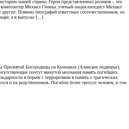
 историю нашей страны. Герои представленных роликов – это
и композитор Михаил Глинка, ученый-энциклопедист Михаил
 другие. Помимо биографий известных соотечественников, из
варе, а в выпуске […]
ва Пресвятой Богородицы на Кулишках (Аланское подворье),
 присутствующие почтут минутой молчания память погибших,
олидарности в борьбе с терроризмом в память о трагических
хся и их родственников. Погибли более трехсот человек, в том