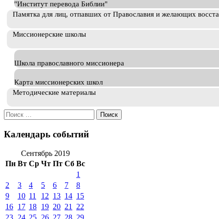
"Институт перевода Библии"
Памятка для лиц, отпавших от Православия и желающих восст
Миссионерские школы
Школа православного миссионера
Карта миссионерских школ
Методические материалы
Искать:
Календарь событий
Сентябрь 2019
Пн
Вт
Ср
Чт
Пт
Сб
Вс
1
2
3
4
5
6
7
8
9
10
11
12
13
14
15
16
17
18
19
20
21
22
23
24
25
26
27
28
29