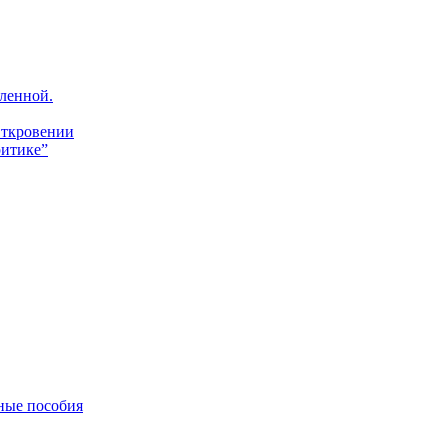
ленной.
Откровении
итике”
ные пособия