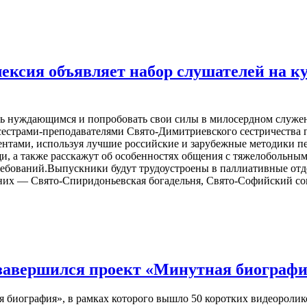
ксия объявляет набор слушателей на к
ать нуждающимся и попробовать свои силы в милосердном служе
страми-преподавателями Свято-Димитриевского сестричества п
ентами, используя лучшие российские и зарубежные методики п
, а также расскажут об особенностях общения с тяжелобольным
требований.Выпускники будут трудоустроены в паллиативные от
их — Свято-Спиридоньевская богадельня, Свято-Софийский со
 завершился проект «Минутная биограф
 биография», в рамках которого вышло 50 коротких видеороли