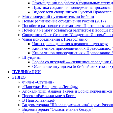
Рекомендации по работе в социальных сетях
Практика создания и поддержания приходског
Видеоблоги священников Русской Православн
Миссионерский путеводитель по Библии
Новые религиозные объединения России (2017)
Пособие в разговоре с сектантами. Противосектант
Почему я не могу оставаться баптистом и вообще п
Священник Олег Стеняев: “Свидетели Иеговы” – к
Чины присоединения к Православию
Чины присоединения в православную веру
Книга чинов присоединения к Православию. 
Книга чинов присоединения к Православию. 
Штундизм
Борьба со штундой — священноисповедник С
Обличение штундизма (в библейских текстах
ПУБЛИКАЦИИ
ВИДЕО
Фильм «Ступени»
«Парсуна» Владимира Легойды
Апокалипсис. Андрей Ткачев и Борис Корчевников
Проект «Расскажи мне о Боге»
В Православии.рф
Видеоматериал “Школа прихожанина” храма Ризоп
Видеоматериал “Огласительные беседы”