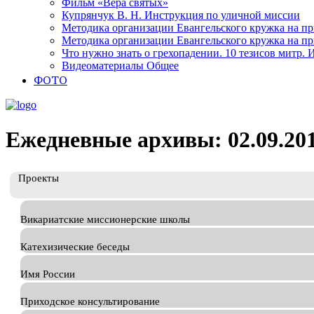
Фильм «Вера святых»
Купрянчук В. Н. Инструкция по уличной миссии
Методика организации Евангельского кружка на при
Методика организации Евангельского кружка на при
Что нужно знать о грехопадении. 10 тезисов митр.
Видеоматериалы Общее
ФОТО
Ежедневные архивы: 02.09.20
Проекты
Викариатские миссионерские школы
Катехизические беседы
Имя России
Приходское консультирование