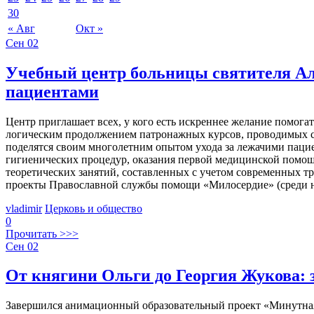
30
« Авг
Окт »
Сен
02
Учебный центр больницы святителя Але
пациентами
Центр приглашает всех, у кого есть искреннее желание помог
логическим продолжением патронажных курсов, проводимых се
поделятся своим многолетним опытом ухода за лежачими паци
гигиенических процедур, оказания первой медицинской помощи
теоретических занятий, составленных с учетом современных 
проекты Православной службы помощи «Милосердие» (среди н
vladimir
Церковь и общество
0
Прочитать >>>
Сен
02
От княгини Ольги до Георгия Жукова:
Завершился анимационный образовательный проект «Минутная