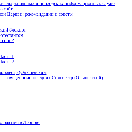
 для епархиальных и приходских информационных служб
о сайта
ой Церкви: рекомендации и советы
ский блокнот
ротестантом
то они?
Часть 1
Часть 2
ильвестр (Ольшевский)
) — священноисповедник Сильвестр (Ольшевский)
оложения в Леонове