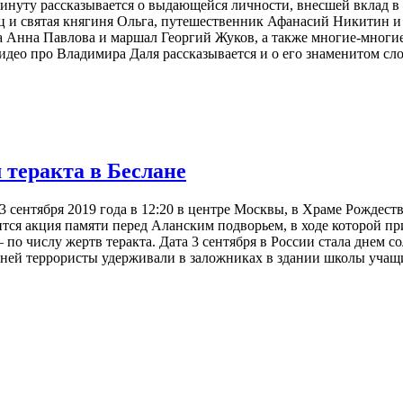
минуту рассказывается о выдающейся личности, внесшей вклад в
ц и святая княгиня Ольга, путешественник Афанасий Никитин 
 Анна Павлова и маршал Георгий Жуков, а также многие-многие
идео про Владимира Даля рассказывается и о его знаменитом сло
 теракта в Беслане
 сентября 2019 года в 12:20 в центре Москвы, в Храме Рождест
тоится акция памяти перед Аланским подворьем, в ходе которой
по числу жертв теракта. Дата 3 сентября в России стала днем с
 дней террористы удерживали в заложниках в здании школы учащи