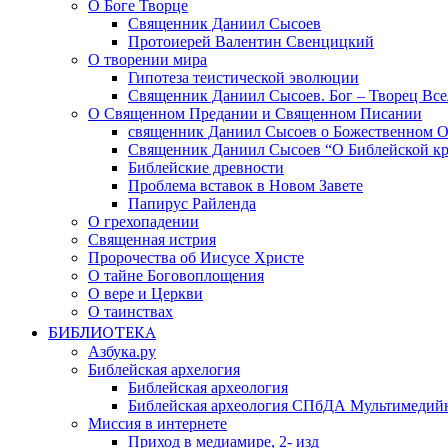
О Боге Творце
Священник Даниил Сысоев
Протоиерей Валентин Свенцицкий
О творении мира
Гипотеза теистической эволюции
Священник Даниил Сысоев. Бог – Творец Все
О Священном Предании и Священном Писании
священник Даниил Сысоев о Божественном 
Священник Даниил Сысоев “О Библейской кр
Библейские древности
Проблема вставок в Новом Завете
Папирус Райленда
О грехопадении
Священная истрия
Пророчества об Иисусе Христе
О тайне Боговоплощения
О вере и Церкви
О таинствах
БИБЛИОТЕКА
Азбука.ру
Библейская архелогия
Библейская археология
Библейская археология СПбДА Мультимедий
Миссия в интернете
Приход в медиамире, 2- изд