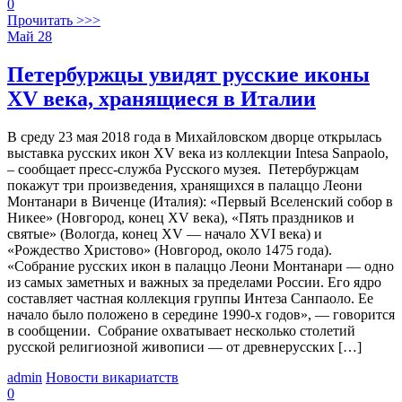
0
Прочитать >>>
Май
28
Петербуржцы увидят русские иконы
XV века, хранящиеся в Италии
В среду 23 мая 2018 года в Михайловском дворце открылась
выставка русских икон XV века из коллекции Intesa Sanpaolo,
– сообщает пресс-служба Русского музея. Петербуржцам
покажут три произведения, хранящихся в палаццо Леони
Монтанари в Виченце (Италия): «Первый Вселенский собор в
Никее» (Новгород, конец XV века), «Пять праздников и
святые» (Вологда, конец XV — начало XVI века) и
«Рождество Христово» (Новгород, около 1475 года).
«Собрание русских икон в палаццо Леони Монтанари — одно
из самых заметных и важных за пределами России. Его ядро
составляет частная коллекция группы Интеза Санпаоло. Ее
начало было положено в середине 1990-х годов», — говорится
в сообщении. Собрание охватывает несколько столетий
русской религиозной живописи — от древнерусских […]
admin
Новости викариатств
0