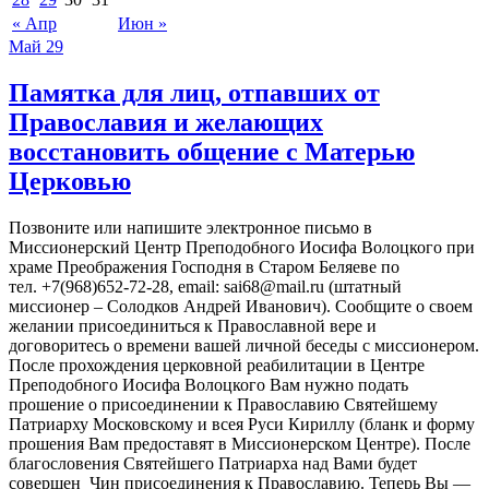
« Апр
Июн »
Май
29
Памятка для лиц, отпавших от
Православия и желающих
восстановить общение с Матерью
Церковью
Позвоните или напишите электронное письмо в
Миссионерский Центр Преподобного Иосифа Волоцкого при
храме Преображения Господня в Старом Беляеве по
тел. +7(968)652-72-28, email: sai68@mail.ru (штатный
миссионер – Солодков Андрей Иванович). Сообщите о своем
желании присоединиться к Православной вере и
договоритесь о времени вашей личной беседы с миссионером.
После прохождения церковной реабилитации в Центре
Преподобного Иосифа Волоцкого Вам нужно подать
прошение о присоединении к Православию Святейшему
Патриарху Московскому и всея Руси Кириллу (бланк и форму
прошения Вам предоставят в Миссионерском Центре). После
благословения Святейшего Патриарха над Вами будет
совершен Чин присоединения к Православию. Теперь Вы —