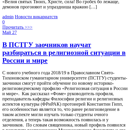
«Велия святых Твоих, Христе, сила! Во гробех бо лежаще,
демонов прогоняют и упраздниша вражию […]
admin
Новости викариатств
0
Прочитать >>>
Май
27
В ПСТГУ заочников научат
разбираться в религиозной ситуации в
России и мире
С нового учебного года 2018/19 в Православном Свято-
Тихоновском гуманитарном университете (ПСТГУ) студенты-
заочники смогут пройти обучение по новому историко-
религиоведческому профилю «Религиозная ситуация в России
и мире». Как рассказал «Фоме» руководитель профиля,
преподаватель кафедры Философии религии и религиозных
аспектов культуры (ФРиРАК) протоиерей Константин Гипп,
его особенностью является то, что ранее религиоведение в
таком аспекте могли изучать только студенты очного
отделения, а теперь такая возможность появилась и у
заочников. По словам священника, новый профиль появился