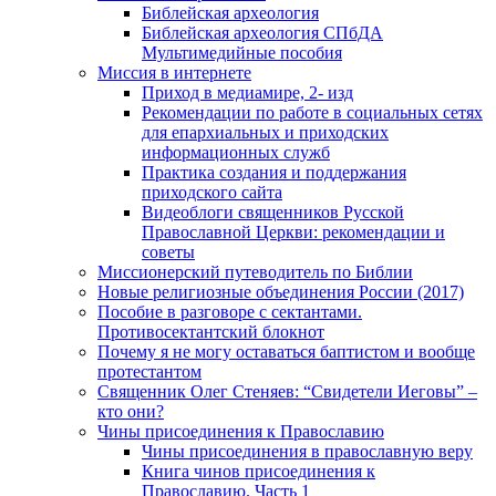
Библейская археология
Библейская археология СПбДА
Мультимедийные пособия
Миссия в интернете
Приход в медиамире, 2- изд
Рекомендации по работе в социальных сетях
для епархиальных и приходских
информационных служб
Практика создания и поддержания
приходского сайта
Видеоблоги священников Русской
Православной Церкви: рекомендации и
советы
Миссионерский путеводитель по Библии
Новые религиозные объединения России (2017)
Пособие в разговоре с сектантами.
Противосектантский блокнот
Почему я не могу оставаться баптистом и вообще
протестантом
Священник Олег Стеняев: “Свидетели Иеговы” –
кто они?
Чины присоединения к Православию
Чины присоединения в православную веру
Книга чинов присоединения к
Православию. Часть 1