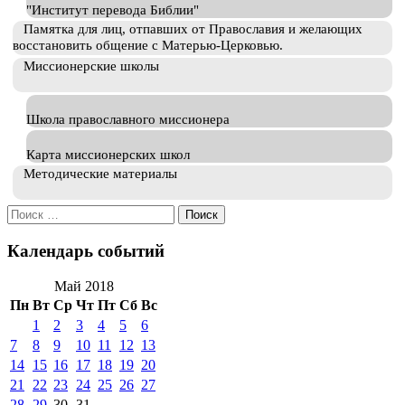
"Институт перевода Библии"
Памятка для лиц, отпавших от Православия и желающих
восстановить общение с Матерью-Церковью.
Миссионерские школы
Школа православного миссионера
Карта миссионерских школ
Методические материалы
Искать:
Календарь событий
Май 2018
Пн
Вт
Ср
Чт
Пт
Сб
Вс
1
2
3
4
5
6
7
8
9
10
11
12
13
14
15
16
17
18
19
20
21
22
23
24
25
26
27
28
29
30
31