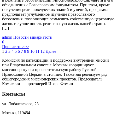
в результате реорганизации Миссионерского факультета и его
объединения с Богословским факультетом. При этом, кроме
получения религиоведческих знаний и умений, программа
предполагает углубленное изучение православного
богословия, позволяющее осмыслить собственную церковную
жизнь и лучше понять религиозную жизнь нашей страны. —
[…]
admin
Новости викариатств
0
Прочитать >>>
1
2
3
4
5
6
7
8
9
10
11
12
Далее
→
Комиссия по катехизации и поддержке внутренней миссий
при Епархиальном совете г. Москвы координирует
миссионерскую и просветительскую работу Русской
Православной Церкви в столице. Также мы реализуем ряд
общегородских миссионерских проектов. Председатель
Комиссии — протоиерей Игорь Фомин
Контакты
ул. Лобачевского, 23
Москва, 119454