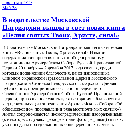
Прочитать >>>
Май
28
В издательстве Московской
Патриархии вышла в свет новая книга
«Велия святых Твоих, Христе, сила!»
В Издательстве Московской Патриархии вышла в свет новая
книга «Велия святых Твоих, Христе, сила!» Издание
содержит жития прославленных к общецерковному
почитанию на Архиерейском Соборе Русской Православной
Церкви 29 ноября — 2 декабря 2017 года святых, среди
которых подвижники благочестия, канонизированные
Синодом Украинской Православной Церкви Московского
Патриархата и Синодом Белорусского Экзархата. Данная
публикация, предпринятая согласно определению
Освящённого Архиерейского Собора Русской Православной
Церкви, призвана послужить «для назидания в благочестии
чад церковных» (из определения Архиерейского Собора «Об
общецерковном прославлении ряда местночтимых святых»).
Жития сопровождаются иконографическими изображениями
(в некоторых случаях гравюрами или фотографиями) святых,
указаны даты празднования их общецерковных памятей.