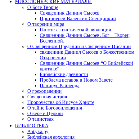
МИССИОНЕРСКИЕ МАТЕРИАЛЫ
О Боге Творце
Священник Даниил Сысоев
Протоиерей Валентин Свенцицкий
О творении мира
Гипотеза теистической эволюции
Священник Даниил Сысоев. Бог – Творец
Вселенной.
О Священном Предании и Священном Писании
священник Даниил Сысоев о Божественном
Откровении
Священник Даниил Сысоев “О Библейской
критике”
Библейские древности
Проблема вставок в Новом Завете
Папирус Райленда
О грехопадении
Священная истрия
Пророчества об Иисусе Христе
О тайне Боговоплощения
О вере и Церкви
О таинствах
БИБЛИОТЕКА
Азбука.ру
Библейская архелогия