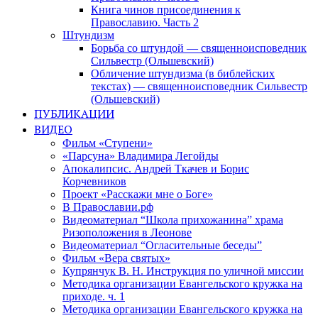
Книга чинов присоединения к
Православию. Часть 2
Штундизм
Борьба со штундой — священноисповедник
Сильвестр (Ольшевский)
Обличение штундизма (в библейских
текстах) — священноисповедник Сильвестр
(Ольшевский)
ПУБЛИКАЦИИ
ВИДЕО
Фильм «Ступени»
«Парсуна» Владимира Легойды
Апокалипсис. Андрей Ткачев и Борис
Корчевников
Проект «Расскажи мне о Боге»
В Православии.рф
Видеоматериал “Школа прихожанина” храма
Ризоположения в Леонове
Видеоматериал “Огласительные беседы”
Фильм «Вера святых»
Купрянчук В. Н. Инструкция по уличной миссии
Методика организации Евангельского кружка на
приходе. ч. 1
Методика организации Евангельского кружка на