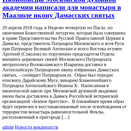
академии написали для монастыря в
Маалюле икону Дамасских святых
29 апреля 2018 года, в Неделю четвертую по Пасхе, по
окончании Божественной литургии, которая была совершена
в храме Представительства Русской Православной Церкви в
Дамаске, представитель Патриарха Московского и всея Руси
при Патриархе Великой Антиохии и всего Востока игумен
Арсений (Соколов) по поручению председателя Отдела
внешних церковных связей Московского Патриархата
митрополита Волоколамского Илариона доставил в
Антиохийскую Патриархию икону избранных Дамасских
святых, – сообщает Патриархия.ru. Образ был передан
епископу Дарайскому Мусе, викарию Блаженнейшего
Патриарха Антиохийского Иоанна X. Написанная в
иконописной школе при Московской духовной академии
икона была доставлена в Дамаск Российской ветеранской
организацией «Боевое братство». В ближайшее время образ
будет перевезен в восстанавливаемый после освобождения от
террористов монастырь равноапостольной Феклы,
расположенный в пригороде […]
admin
Новости викариатств