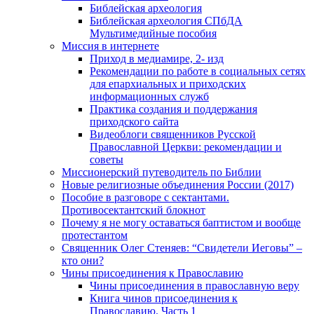
Библейская археология
Библейская археология СПбДА
Мультимедийные пособия
Миссия в интернете
Приход в медиамире, 2- изд
Рекомендации по работе в социальных сетях
для епархиальных и приходских
информационных служб
Практика создания и поддержания
приходского сайта
Видеоблоги священников Русской
Православной Церкви: рекомендации и
советы
Миссионерский путеводитель по Библии
Новые религиозные объединения России (2017)
Пособие в разговоре с сектантами.
Противосектантский блокнот
Почему я не могу оставаться баптистом и вообще
протестантом
Священник Олег Стеняев: “Свидетели Иеговы” –
кто они?
Чины присоединения к Православию
Чины присоединения в православную веру
Книга чинов присоединения к
Православию. Часть 1