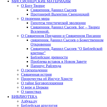
МИССИОНЕРСКИЕ МАТЕРИАЛЫ
О Боге Творце
Священник Даниил Сысоев
Протоиерей Валентин Свенцицкий
О творении мира
Гипотеза теистической эволюции
Священник Даниил Сысоев. Бог – Творец
Вселенной.
О Священном Предании и Священном Писании
священник Даниил Сысоев о Божественном
Откровении
Священник Даниил Сысоев “О Библейской
критике”
Библейские древности
Проблема вставок в Новом Завете
Папирус Райленда
О грехопадении
Священная истрия
Пророчества об Иисусе Христе
О тайне Боговоплощения
О вере и Церкви
О таинствах
БИБЛИОТЕКА
Азбука.ру
Библейская архелогия