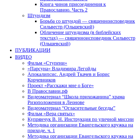
Книга чинов присоединения к
Православию. Часть 2
Штундизм
Борьба со штундой — священноисповедник
Сильвестр (Ольшевский)
Обличение штундизма (в библейских
текстах) — священноисповедник Сильвестр
(Ольшевский)
ПУБЛИКАЦИИ
ВИДЕО
Фильм «Ступени»
«Парсуна» Владимира Легойды
Апокалипсис. Андрей Ткачев и Борис
Корчевников
Проект «Расскажи мне о Боге»
В Православии.рф
Видеоматериал “Школа прихожанина” храма
Ризоположения в Леонове
Видеоматериал “Огласительные беседы”
Фильм «Вера святых»
Купрянчук В. Н. Инструкция по уличной миссии
Методика организации Евангельского кружка на
приходе. ч. 1
Методика организации Евангельского кружка на