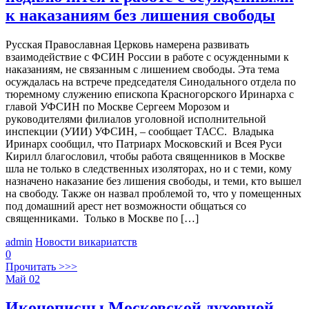
к наказаниям без лишения свободы
Русская Православная Церковь намерена развивать
взаимодействие с ФСИН России в работе с осужденными к
наказаниям, не связанным с лишением свободы. Эта тема
осуждалась на встрече председателя Синодального отдела по
тюремному служению епископа Красногорского Иринарха с
главой УФСИН по Москве Сергеем Морозом и
руководителями филиалов уголовной исполнительной
инспекции (УИИ) УФСИН, – сообщает ТАСС. Владыка
Иринарх сообщил, что Патриарх Московский и Всея Руси
Кирилл благословил, чтобы работа священников в Москве
шла не только в следственных изоляторах, но и с теми, кому
назначено наказание без лишения свободы, и теми, кто вышел
на свободу. Также он назвал проблемой то, что у помещенных
под домашний арест нет возможности общаться со
священниками. Только в Москве по […]
admin
Новости викариатств
0
Прочитать >>>
Май
02
Иконописцы Московской духовной