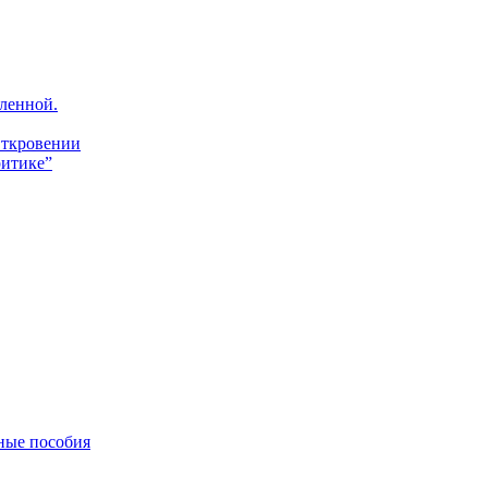
ленной.
Откровении
итике”
ные пособия