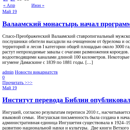
« Апр
Июн »
Май
19
Валаамский монастырь начал программ
Спасо-Преображенский Валаамский ставропигиальный мужской
послушники обители высадили на очищенном от бурелома и ос
территорий и лесов I категории общей площадью около 3000 га
растут непроходимые завалы с очагами размножения короедов.
водоотводящими каналами длиной 100 километров. Некоторые 
игумене Дамаскине с 1839 по 1881 годы. […]
admin
Новости викариатств
0
Прочитать >>>
Май
19
Институт перевода Библии опубликова
Ингушей, согласно результатам переписи 2010 г., насчитываетс
языковой семьи. Ингушская письменность была создана в начале
административная единица Ингушетия существовала в 1924–193
развитию национальной науки и культуры. Две книги Ветхого 