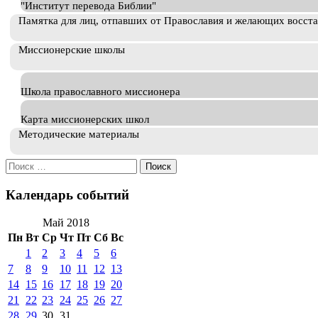
"Институт перевода Библии"
Памятка для лиц, отпавших от Православия и желающих восст
Миссионерские школы
Школа православного миссионера
Карта миссионерских школ
Методические материалы
Искать:
Календарь событий
Май 2018
Пн
Вт
Ср
Чт
Пт
Сб
Вс
1
2
3
4
5
6
7
8
9
10
11
12
13
14
15
16
17
18
19
20
21
22
23
24
25
26
27
28
29
30
31