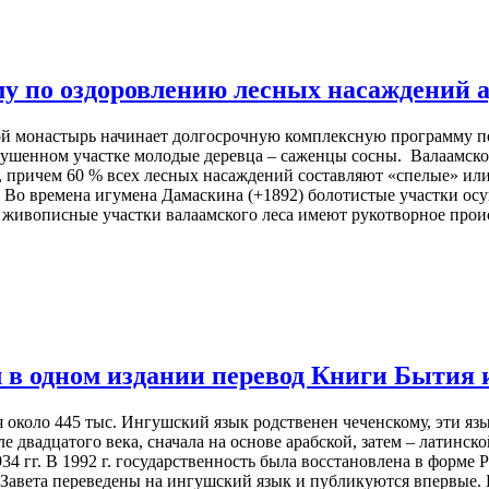
у по оздоровлению лесных насаждений 
 монастырь начинает долгосрочную комплексную программу по
ушенном участке молодые деревца – саженцы сосны. Валаамско
, причем 60 % всех лесных насаждений составляют «спелые» или
 Во времена игумена Дамаскина (+1892) болотистые участки ос
живописные участки валаамского леса имеют рукотворное прои
л в одном издании перевод Книги Бытия
я около 445 тыс. Ингушский язык родственен чеченскому, эти яз
 двадцатого века, сначала на основе арабской, затем – латинской
4 гг. В 1992 г. государственность была восстановлена в форм
Завета переведены на ингушский язык и публикуются впервые. 