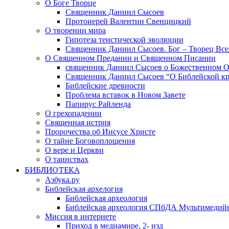
О Боге Творце
Священник Даниил Сысоев
Протоиерей Валентин Свенцицкий
О творении мира
Гипотеза теистической эволюции
Священник Даниил Сысоев. Бог – Творец Все
О Священном Предании и Священном Писании
священник Даниил Сысоев о Божественном 
Священник Даниил Сысоев “О Библейской кр
Библейские древности
Проблема вставок в Новом Завете
Папирус Райленда
О грехопадении
Священная истрия
Пророчества об Иисусе Христе
О тайне Боговоплощения
О вере и Церкви
О таинствах
БИБЛИОТЕКА
Азбука.ру
Библейская архелогия
Библейская археология
Библейская археология СПбДА Мультимедий
Миссия в интернете
Приход в медиамире, 2- изд