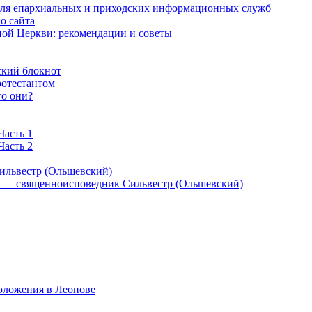
 для епархиальных и приходских информационных служб
о сайта
ой Церкви: рекомендации и советы
ский блокнот
ротестантом
то они?
Часть 1
Часть 2
ильвестр (Ольшевский)
) — священноисповедник Сильвестр (Ольшевский)
оложения в Леонове