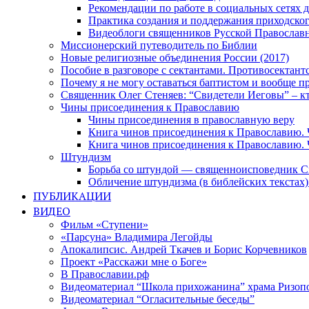
Рекомендации по работе в социальных сетях
Практика создания и поддержания приходског
Видеоблоги священников Русской Православн
Миссионерский путеводитель по Библии
Новые религиозные объединения России (2017)
Пособие в разговоре с сектантами. Противосектант
Почему я не могу оставаться баптистом и вообще п
Священник Олег Стеняев: “Свидетели Иеговы” – к
Чины присоединения к Православию
Чины присоединения в православную веру
Книга чинов присоединения к Православию. 
Книга чинов присоединения к Православию. 
Штундизм
Борьба со штундой — священноисповедник С
Обличение штундизма (в библейских текстах
ПУБЛИКАЦИИ
ВИДЕО
Фильм «Ступени»
«Парсуна» Владимира Легойды
Апокалипсис. Андрей Ткачев и Борис Корчевников
Проект «Расскажи мне о Боге»
В Православии.рф
Видеоматериал “Школа прихожанина” храма Ризоп
Видеоматериал “Огласительные беседы”