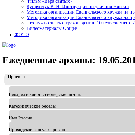
Фильм «Вера святых»
Купрянчук В. Н. Инструкция по уличной миссии
Методика организации Евангельского кружка на при
Методика организации Евангельского кружка на при
Что нужно знать о грехопадении. 10 тезисов митр.
Видеоматериалы Общее
ФОТО
Ежедневные архивы: 19.05.20
Проекты
Викариатские миссионерские школы
Катехизические беседы
Имя России
Приходское консультирование