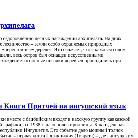
архипелага
 оздоровлению лесных насаждений архипелага. На днях
е лесничество – земли особо охраняемых природных
 «перестойные» деревья. Это означает, что с каждым годом
ушали, весь остров был оснащен искусственными
схождение: основные посадки деревьев проводились при
 и Книги Притчей на ингушский язык
ыки вместе с бацбийским входят в нахскую группу кавказской
 графики, а с 1938 г. на основе кириллицы. Как отдельная
е Республики Ингушетия. Это событие дало мощный толчок
Бытие – первая книга Пятикнижия (Товрата) – дает ингушским