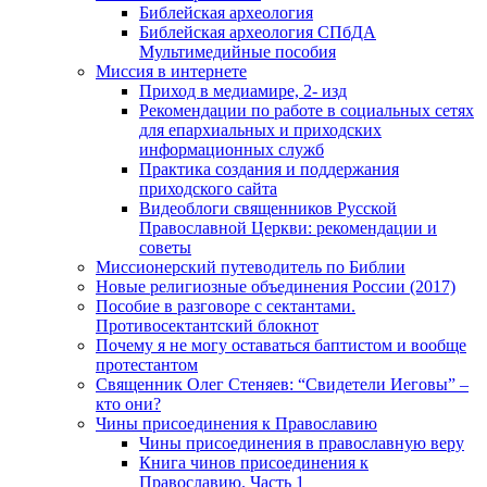
Библейская археология
Библейская археология СПбДА
Мультимедийные пособия
Миссия в интернете
Приход в медиамире, 2- изд
Рекомендации по работе в социальных сетях
для епархиальных и приходских
информационных служб
Практика создания и поддержания
приходского сайта
Видеоблоги священников Русской
Православной Церкви: рекомендации и
советы
Миссионерский путеводитель по Библии
Новые религиозные объединения России (2017)
Пособие в разговоре с сектантами.
Противосектантский блокнот
Почему я не могу оставаться баптистом и вообще
протестантом
Священник Олег Стеняев: “Свидетели Иеговы” –
кто они?
Чины присоединения к Православию
Чины присоединения в православную веру
Книга чинов присоединения к
Православию. Часть 1