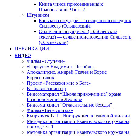
Книга чинов присоединения к
Православию. Часть 2
Штундизм
Борьба со штундой — священноисповедник
Сильвестр (Ольшевский)
Обличение штундизма (в библейских
текстах) — священноисповедник Сильвестр
(Ольшевский)
ПУБЛИКАЦИИ
ВИДЕО
Фильм «Ступени»
«Парсуна» Владимира Легойды
Апокалипсис. Андрей Ткачев и Борис
Корчевников
Проект «Расскажи мне о Боге»
В Православии.рф
Видеоматериал “Школа прихожанина” храма
Ризоположения в Леонове
Видеоматериал “Огласительные беседы”
Фильм «Вера святых»
Купрянчук В. Н. Инструкция по уличной миссии
Методика организации Евангельского кружка на
приходе. ч. 1
Методика организации Евангельского кружка на