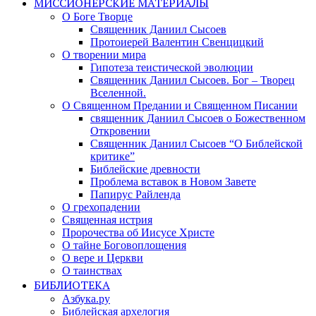
МИССИОНЕРСКИЕ МАТЕРИАЛЫ
О Боге Творце
Священник Даниил Сысоев
Протоиерей Валентин Свенцицкий
О творении мира
Гипотеза теистической эволюции
Священник Даниил Сысоев. Бог – Творец
Вселенной.
О Священном Предании и Священном Писании
священник Даниил Сысоев о Божественном
Откровении
Священник Даниил Сысоев “О Библейской
критике”
Библейские древности
Проблема вставок в Новом Завете
Папирус Райленда
О грехопадении
Священная истрия
Пророчества об Иисусе Христе
О тайне Боговоплощения
О вере и Церкви
О таинствах
БИБЛИОТЕКА
Азбука.ру
Библейская архелогия