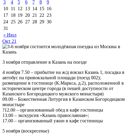
3
4
5
6
7
8
9
10
11
12
13
14
15
16
17
18
19
20
21
22
23
24
25
26
27
28
29
30
31
« Июл
Окт
21
3 ноября отправление в Казань на поезде
4 ноября 7.50 – прибытие на ж/д вокзал Казань 1, посадка в
автобус на привокзальной площади (поезд 002);
размещение в гостинице (К.Маркса, д.2), расположенной в
историческом центре города (в пешей доступности от
Казанского Богородицкого мужского монастыря)
09.00 – Божественная Литургия в Казанском Богородицком
монастыре
?12.00 – организованный обед в кафе гостиницы
13.00 – экскурсия «Казань православная»;
17.00 – организованный ужин в кафе гостиницы
5 ноября (воскресенье)