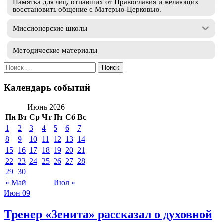
Памятка для лиц, отпавших от Православия и желающих
восстановить общение с Матерью-Церковью.
Миссионерские школы
Методические материалы
Искать:
Календарь событий
Июнь 2026
Пн
Вт
Ср
Чт
Пт
Сб
Вс
1
2
3
4
5
6
7
8
9
10
11
12
13
14
15
16
17
18
19
20
21
22
23
24
25
26
27
28
29
30
« Май
Июл »
Июн
09
Тренер «Зенита» рассказал о духовной