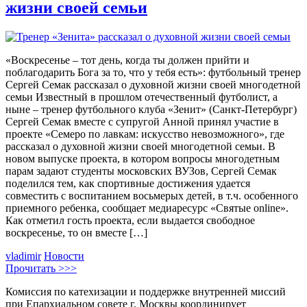
жизни своей семьи
«Воскресенье – тот день, когда ты должен прийти и
поблагодарить Бога за то, что у тебя есть»: футбольный тренер
Сергей Семак рассказал о духовной жизни своей многодетной
семьи Известный в прошлом отечественный футболист, а
ныне – тренер футбольного клуба «Зенит» (Санкт-Петербург)
Сергей Семак вместе с супругой Анной принял участие в
проекте «Семеро по лавкам: искусство невозможного», где
рассказал о духовной жизни своей многодетной семьи. В
новом выпуске проекта, в котором вопросы многодетным
парам задают студенты московских ВУЗов, Сергей Семак
поделился тем, как спортивные достижения удается
совместить с воспитанием восьмерых детей, в т.ч. особенного
приемного ребенка, сообщает медиаресурс «Святые online».
Как отметил гость проекта, если выдается свободное
воскресенье, то он вместе […]
vladimir
Новости
Прочитать >>>
Комиссия по катехизации и поддержке внутренней миссий
при Епархиальном совете г. Москвы координирует