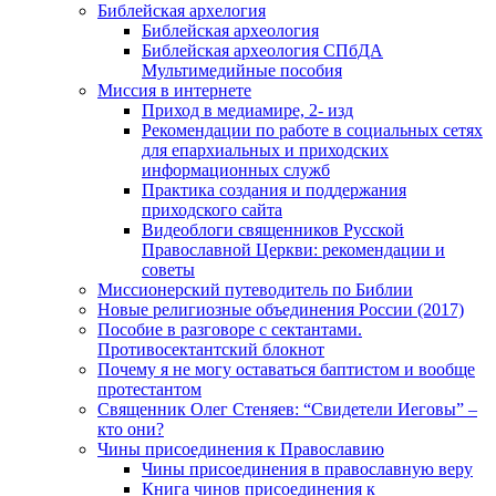
Библейская архелогия
Библейская археология
Библейская археология СПбДА
Мультимедийные пособия
Миссия в интернете
Приход в медиамире, 2- изд
Рекомендации по работе в социальных сетях
для епархиальных и приходских
информационных служб
Практика создания и поддержания
приходского сайта
Видеоблоги священников Русской
Православной Церкви: рекомендации и
советы
Миссионерский путеводитель по Библии
Новые религиозные объединения России (2017)
Пособие в разговоре с сектантами.
Противосектантский блокнот
Почему я не могу оставаться баптистом и вообще
протестантом
Священник Олег Стеняев: “Свидетели Иеговы” –
кто они?
Чины присоединения к Православию
Чины присоединения в православную веру
Книга чинов присоединения к