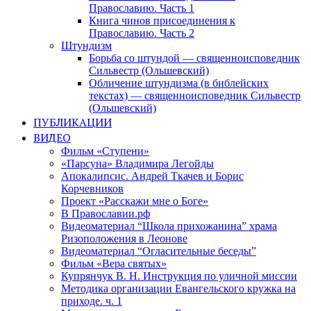
Православию. Часть 1
Книга чинов присоединения к
Православию. Часть 2
Штундизм
Борьба со штундой — священноисповедник
Сильвестр (Ольшевский)
Обличение штундизма (в библейских
текстах) — священноисповедник Сильвестр
(Ольшевский)
ПУБЛИКАЦИИ
ВИДЕО
Фильм «Ступени»
«Парсуна» Владимира Легойды
Апокалипсис. Андрей Ткачев и Борис
Корчевников
Проект «Расскажи мне о Боге»
В Православии.рф
Видеоматериал “Школа прихожанина” храма
Ризоположения в Леонове
Видеоматериал “Огласительные беседы”
Фильм «Вера святых»
Купрянчук В. Н. Инструкция по уличной миссии
Методика организации Евангельского кружка на
приходе. ч. 1