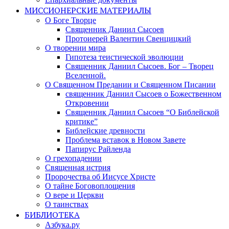
МИССИОНЕРСКИЕ МАТЕРИАЛЫ
О Боге Творце
Священник Даниил Сысоев
Протоиерей Валентин Свенцицкий
О творении мира
Гипотеза теистической эволюции
Священник Даниил Сысоев. Бог – Творец
Вселенной.
О Священном Предании и Священном Писании
священник Даниил Сысоев о Божественном
Откровении
Священник Даниил Сысоев “О Библейской
критике”
Библейские древности
Проблема вставок в Новом Завете
Папирус Райленда
О грехопадении
Священная истрия
Пророчества об Иисусе Христе
О тайне Боговоплощения
О вере и Церкви
О таинствах
БИБЛИОТЕКА
Азбука.ру