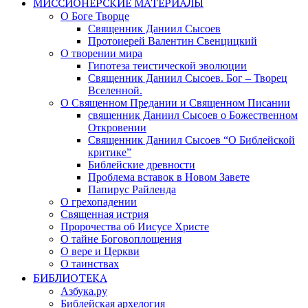
МИССИОНЕРСКИЕ МАТЕРИАЛЫ
О Боге Творце
Священник Даниил Сысоев
Протоиерей Валентин Свенцицкий
О творении мира
Гипотеза теистической эволюции
Священник Даниил Сысоев. Бог – Творец
Вселенной.
О Священном Предании и Священном Писании
священник Даниил Сысоев о Божественном
Откровении
Священник Даниил Сысоев “О Библейской
критике”
Библейские древности
Проблема вставок в Новом Завете
Папирус Райленда
О грехопадении
Священная истрия
Пророчества об Иисусе Христе
О тайне Боговоплощения
О вере и Церкви
О таинствах
БИБЛИОТЕКА
Азбука.ру
Библейская архелогия