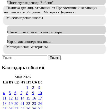
"Институт перевода Библии"
Памятка для лиц, отпавших от Православия и желающих
восстановить общение с Матерью-Церковью.
Миссионерские школы
Школа православного миссионера
Карта миссионерских школ
Методические материалы
Искать:
Календарь событий
Май 2026
Пн
Вт
Ср
Чт
Пт
Сб
Вс
1
2
3
4
5
6
7
8
9
10
11
12
13
14
15
16
17
18
19
20
21
22
23
24
25
26
27
28
29
30
31