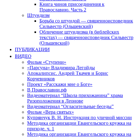
Книга чинов присоединения к
Православию. Часть 2
Штундизм
Борьба со штундой — священноисповедник
Сильвестр (Ольшевский)
Обличение штундизма (в библейских
текстах) — священноисповедник Сильвестр
(Ольшевский)
ПУБЛИКАЦИИ
ВИДЕО
Фильм «Ступени»
«Парсуна» Владимира Легойды
Апокалипсис. Андрей Ткачев и Борис
Корчевников
Проект «Расскажи мне о Боге»
В Православии.рф
Видеоматериал “Школа прихожанина” храма
Ризоположения в Леонове
Видеоматериал “Огласительные беседы”
Фильм «Вера святых»
Купрянчук В. Н. Инструкция по уличной миссии
Методика организации Евангельского кружка на
приходе. ч. 1
Методика организации Евангельского кружка на