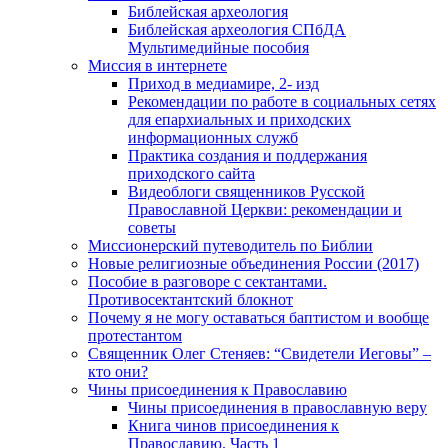
Библейская археология
Библейская археология СПбДА
Мультимедийные пособия
Миссия в интернете
Приход в медиамире, 2- изд
Рекомендации по работе в социальных сетях
для епархиальных и приходских
информационных служб
Практика создания и поддержания
приходского сайта
Видеоблоги священников Русской
Православной Церкви: рекомендации и
советы
Миссионерский путеводитель по Библии
Новые религиозные объединения России (2017)
Пособие в разговоре с сектантами.
Противосектантский блокнот
Почему я не могу оставаться баптистом и вообще
протестантом
Священник Олег Стеняев: “Свидетели Иеговы” –
кто они?
Чины присоединения к Православию
Чины присоединения в православную веру
Книга чинов присоединения к
Православию. Часть 1