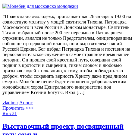
#Православнаямолодёжь, приглашает вас 26 января в 19:00 на
совместную молитву у мощей святителя Тихона, Патриарха
Московского и всея России в Донском монастыре. Святитель
Тихон, избранный после 200 лет перерыва в Патриаршем
служении, являлся не только Предстоятелем, олицетворявшим
собою центр церковной власти, но и выразителем чаяний
Русской Церкви. Бог избрал Патриарха Тихона и поставил на
первосвятительское служение в самое страшное время нашей
истории. Он прошел свой крестный путь, совершил свой
подвиг в кротости и смирении, тихим словом и любовью
призывая людей к покаянию, к тому, чтобы побеждать зло
добром, чтобы сохранять верность Христу даже пред лицом
смерти. Молебное пение будет исполнено добровольческим
молодёжным хором Центрального викариатства под
управлением Ксении Богуты. Вход […]
vladimir
Анонс
Прочитать >>>
Янв
21
Выставочный проект, посвященный
году семьи