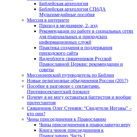
Библейская археология
Библейская археология СПбДА
Мультимедийные пособия
Миссия в интернете
Приход в медиамире, 2- изд
Рекомендации по работе в социальных сетях
для епархиальных и приходских
информационных служб
Практика создания и поддержания
приходского сайта
Видеоблоги священников Русской
Православной Церкви: рекомендации и
советы
Миссионерский путеводитель по Библии
Новые религиозные объединения России (2017)
Пособие в разговоре с сектантами.
Противосектантский блокнот
Почему я не могу оставаться баптистом и вообще
протестантом
Священник Олег Стеняев: “Свидетели Иеговы” –
кто они?
Чины присоединения к Православию
Чины присоединения в православную веру
Книга чинов присоединения к
Православию. Часть 1