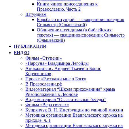
Книга чинов присоединения к
Православию. Часть 2
Штундизм
Борьба со штундой — священноисповедник
Сильвестр (Ольшевский)
Обличение штундизма (в библейских
текстах) — священноисповедник Сильвестр
(Ольшевский)
ПУБЛИКАЦИИ
ВИДЕО
Фильм «Ступени»
«Парсуна» Владимира Легойды
Апокалипсис. Андрей Ткачев и Борис
Корчевников
Проект «Расскажи мне о Боге»
В Православии.рф
Видеоматериал “Школа прихожанина” храма
Ризоположения в Леонове
Видеоматериал “Огласительные беседы”
Фильм «Вера святых»
Купрянчук В. Н. Инструкция по уличной миссии
Методика организации Евангельского кружка на
приходе. ч. 1
Методика организации Евангельского кружка на