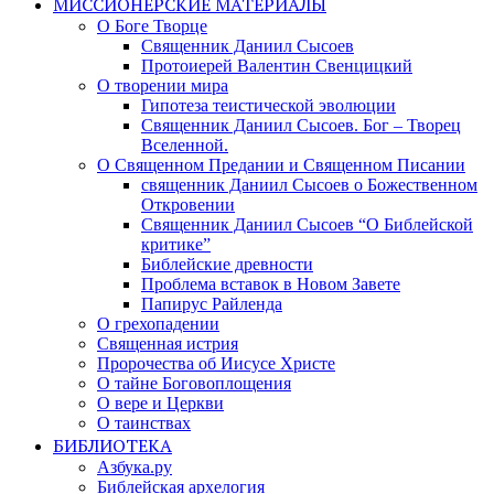
МИССИОНЕРСКИЕ МАТЕРИАЛЫ
О Боге Творце
Священник Даниил Сысоев
Протоиерей Валентин Свенцицкий
О творении мира
Гипотеза теистической эволюции
Священник Даниил Сысоев. Бог – Творец
Вселенной.
О Священном Предании и Священном Писании
священник Даниил Сысоев о Божественном
Откровении
Священник Даниил Сысоев “О Библейской
критике”
Библейские древности
Проблема вставок в Новом Завете
Папирус Райленда
О грехопадении
Священная истрия
Пророчества об Иисусе Христе
О тайне Боговоплощения
О вере и Церкви
О таинствах
БИБЛИОТЕКА
Азбука.ру
Библейская архелогия