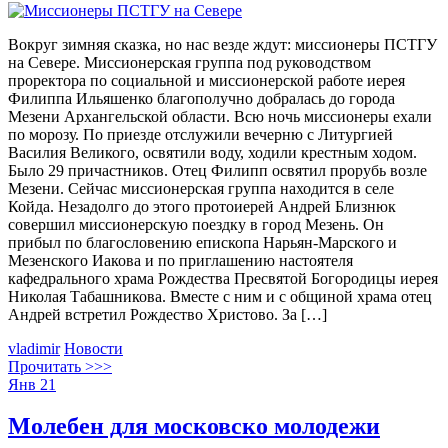
Вокруг зимняя сказка, но нас везде ждут: миссионеры ПСТГУ
на Севере. Миссионерская группа под руководством
проректора по социальной и миссионерской работе иерея
Филиппа Ильяшенко благополучно добралась до города
Мезени Архангельской области. Всю ночь миссионеры ехали
по морозу. По приезде отслужили вечерню с Литургией
Василия Великого, освятили воду, ходили крестным ходом.
Было 29 причастников. Отец Филипп освятил прорубь возле
Мезени. Сейчас миссионерская группа находится в селе
Койда. Незадолго до этого протоиерей Андрей Близнюк
совершил миссионерскую поездку в город Мезень. Он
прибыл по благословению епископа Нарьян-Марского и
Мезенского Иакова и по приглашению настоятеля
кафедрального храма Рождества Пресвятой Богородицы иерея
Николая Табашникова. Вместе с ним и с общиной храма отец
Андрей встретил Рождество Христово. За […]
vladimir
Новости
Прочитать >>>
Янв
21
Молебен для московско молодежи