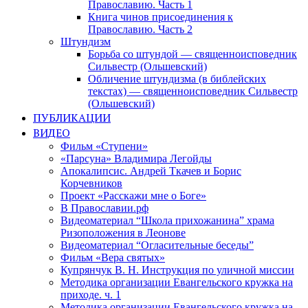
Православию. Часть 1
Книга чинов присоединения к
Православию. Часть 2
Штундизм
Борьба со штундой — священноисповедник
Сильвестр (Ольшевский)
Обличение штундизма (в библейских
текстах) — священноисповедник Сильвестр
(Ольшевский)
ПУБЛИКАЦИИ
ВИДЕО
Фильм «Ступени»
«Парсуна» Владимира Легойды
Апокалипсис. Андрей Ткачев и Борис
Корчевников
Проект «Расскажи мне о Боге»
В Православии.рф
Видеоматериал “Школа прихожанина” храма
Ризоположения в Леонове
Видеоматериал “Огласительные беседы”
Фильм «Вера святых»
Купрянчук В. Н. Инструкция по уличной миссии
Методика организации Евангельского кружка на
приходе. ч. 1
Методика организации Евангельского кружка на