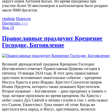
округе иерея Антония Косых. Во время праздника при
участии более 50 миссионеров и катехизаторов было роздано
около 9000 буклетов.
vladimir
Новости
Прочитать >>>
Янв
19
Православные празднуют Крещение
Господне, Богоявление
Великий двунадесятый праздник Крещение Господне
(Богоявление) отмечает Православная Церковь сегодня в
пятницу 19 января 2024 года. В этот день православные
христиане вспоминают евангельское событие – крещение
Иисуса Христа в реке Иордан. Крестил Спасителя пророк
Иоанн Предтеча, которого также называют Крестителем.
Второе название – Богоявление – дано празднику в память о
чуде, которое произошло во время крещения. На Христа с
небес сошел Дух Святой в облике голубя и глас с неба назвал
его Сыном. Евангелист Лука пишет об этом: Когда же
крестился весь народ, и Иисус, крестившись, молился: