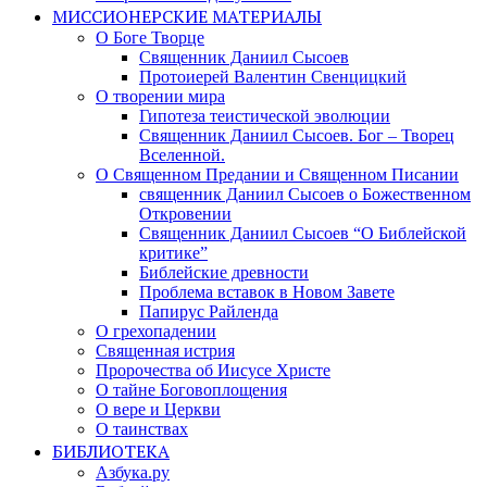
МИССИОНЕРСКИЕ МАТЕРИАЛЫ
О Боге Творце
Священник Даниил Сысоев
Протоиерей Валентин Свенцицкий
О творении мира
Гипотеза теистической эволюции
Священник Даниил Сысоев. Бог – Творец
Вселенной.
О Священном Предании и Священном Писании
священник Даниил Сысоев о Божественном
Откровении
Священник Даниил Сысоев “О Библейской
критике”
Библейские древности
Проблема вставок в Новом Завете
Папирус Райленда
О грехопадении
Священная истрия
Пророчества об Иисусе Христе
О тайне Боговоплощения
О вере и Церкви
О таинствах
БИБЛИОТЕКА
Азбука.ру