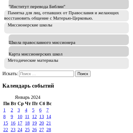
"Институт перевода Библии"
Памятка для лиц, отпавших от Православия и желающих
восстановить общение с Матерью-Церковью.
Миссионерские школы
Школа православного миссионера
Карта миссионерских школ
Методические материалы
Искать:
Календарь событий
Январь 2024
Пн
Вт
Ср
Чт
Пт
Сб
Вс
1
2
3
4
5
6
7
8
9
10
11
12
13
14
15
16
17
18
19
20
21
22
23
24
25
26
27
28