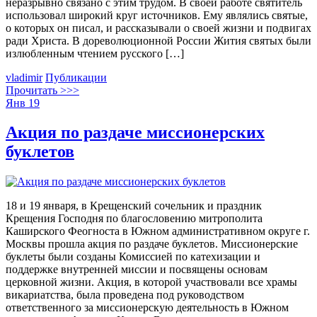
неразрывно связано с этим трудом. В своей работе святитель
использовал широкий круг источников. Ему являлись святые,
о которых он писал, и рассказывали о своей жизни и подвигах
ради Христа. В дореволюционной России Жития святых были
излюбленным чтением русского […]
vladimir
Публикации
Прочитать >>>
Янв
19
Акция по раздаче миссионерских
буклетов
18 и 19 января, в Крещенский сочельник и праздник
Крещения Господня по благословению митрополита
Каширского Феогноста в Южном административном округе г.
Москвы прошла акция по раздаче буклетов. Миссионерские
буклеты были созданы Комиссией по катехизации и
поддержке внутренней миссии и посвящены основам
церковной жизни. Акция, в которой участвовали все храмы
викариатства, была проведена под руководством
ответственного за миссионерскую деятельность в Южном