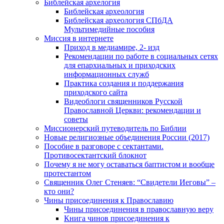
Библейская архелогия
Библейская археология
Библейская археология СПбДА
Мультимедийные пособия
Миссия в интернете
Приход в медиамире, 2- изд
Рекомендации по работе в социальных сетях
для епархиальных и приходских
информационных служб
Практика создания и поддержания
приходского сайта
Видеоблоги священников Русской
Православной Церкви: рекомендации и
советы
Миссионерский путеводитель по Библии
Новые религиозные объединения России (2017)
Пособие в разговоре с сектантами.
Противосектантский блокнот
Почему я не могу оставаться баптистом и вообще
протестантом
Священник Олег Стеняев: “Свидетели Иеговы” –
кто они?
Чины присоединения к Православию
Чины присоединения в православную веру
Книга чинов присоединения к