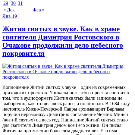
29
30
31
« Дек
Фев »
Янв
19
Жития святых в звуке. Как в храме
святителя Димитрия Ростовского в
Очакове продолжили дело небесного
покровителя
Воплощение Житий святых в звуке – один из современных
приходских проектов. Уникальность этого проекта состоит в
том, что в аудиоформате Жития святых были записаны не
выборочно, как это делалось ранее, а полностью. В 1684 году
настоятель Киево-Печерской Лавры архимандрит Варлаам
поручил иеромонаху Димитрию составление Четиих-Миней
(житий святых) на весь год. Написание Житий святых стало
для святителя Димитрия делом всей его жизни. Он писал
Жития на протяжении более чем двадцати лет. Его имя