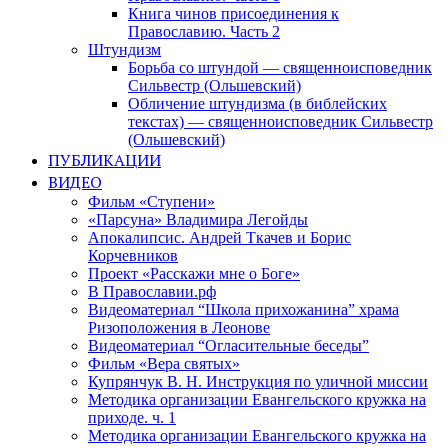
Книга чинов присоединения к
Православию. Часть 2
Штундизм
Борьба со штундой — священноисповедник
Сильвестр (Ольшевский)
Обличение штундизма (в библейских
текстах) — священноисповедник Сильвестр
(Ольшевский)
ПУБЛИКАЦИИ
ВИДЕО
Фильм «Ступени»
«Парсуна» Владимира Легойды
Апокалипсис. Андрей Ткачев и Борис
Корчевников
Проект «Расскажи мне о Боге»
В Православии.рф
Видеоматериал “Школа прихожанина” храма
Ризоположения в Леонове
Видеоматериал “Огласительные беседы”
Фильм «Вера святых»
Купрянчук В. Н. Инструкция по уличной миссии
Методика организации Евангельского кружка на
приходе. ч. 1
Методика организации Евангельского кружка на