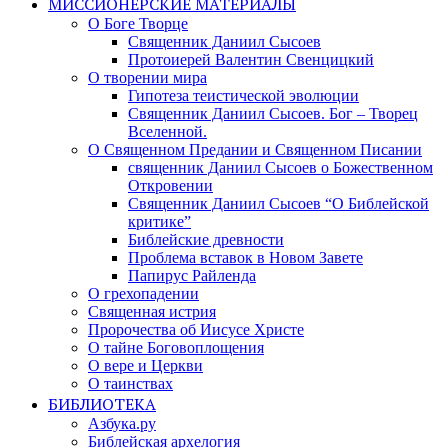
МИССИОНЕРСКИЕ МАТЕРИАЛЫ
О Боге Творце
Священник Даниил Сысоев
Протоиерей Валентин Свенцицкий
О творении мира
Гипотеза теистической эволюции
Священник Даниил Сысоев. Бог – Творец
Вселенной.
О Священном Предании и Священном Писании
священник Даниил Сысоев о Божественном
Откровении
Священник Даниил Сысоев “О Библейской
критике”
Библейские древности
Проблема вставок в Новом Завете
Папирус Райленда
О грехопадении
Священная истрия
Пророчества об Иисусе Христе
О тайне Боговоплощения
О вере и Церкви
О таинствах
БИБЛИОТЕКА
Азбука.ру
Библейская архелогия