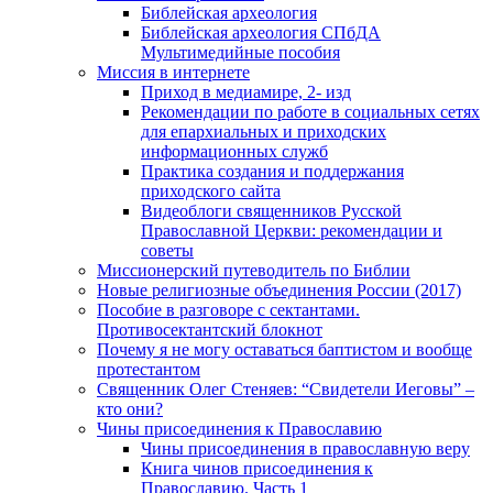
Библейская археология
Библейская археология СПбДА
Мультимедийные пособия
Миссия в интернете
Приход в медиамире, 2- изд
Рекомендации по работе в социальных сетях
для епархиальных и приходских
информационных служб
Практика создания и поддержания
приходского сайта
Видеоблоги священников Русской
Православной Церкви: рекомендации и
советы
Миссионерский путеводитель по Библии
Новые религиозные объединения России (2017)
Пособие в разговоре с сектантами.
Противосектантский блокнот
Почему я не могу оставаться баптистом и вообще
протестантом
Священник Олег Стеняев: “Свидетели Иеговы” –
кто они?
Чины присоединения к Православию
Чины присоединения в православную веру
Книга чинов присоединения к
Православию. Часть 1