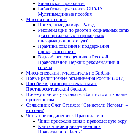
Библейская археология
Библейская археология СПбДА
Мультимедийные пособия
Миссия в интернете
Приход в медиамире, 2- изд
Рекомендации по работе в социальных сетях
для епархиальных и приходских
информационных служб
Практика создания и поддержания
приходского сайта
Видеоблоги священников Русской
Православной Церкви: рекомендации и
советы
Миссионерский путеводитель по Библии
Новые религиозные объединения России (2017)
Пособие в разговоре с сектантами.
Противосектантский блокнот
Почему я не могу оставаться баптистом и вообще
протестантом
Священник Олег Стеняев: “Свидетели Иеговы” –
кто они?
Чины присоединения к Православию
Чины присоединения в православную веру
Книга чинов присоединения к
Православию. Часть 1