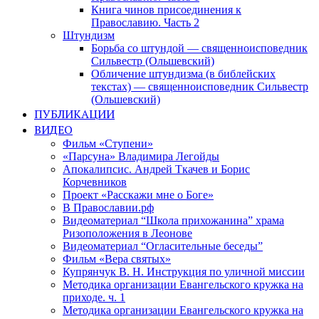
Книга чинов присоединения к
Православию. Часть 2
Штундизм
Борьба со штундой — священноисповедник
Сильвестр (Ольшевский)
Обличение штундизма (в библейских
текстах) — священноисповедник Сильвестр
(Ольшевский)
ПУБЛИКАЦИИ
ВИДЕО
Фильм «Ступени»
«Парсуна» Владимира Легойды
Апокалипсис. Андрей Ткачев и Борис
Корчевников
Проект «Расскажи мне о Боге»
В Православии.рф
Видеоматериал “Школа прихожанина” храма
Ризоположения в Леонове
Видеоматериал “Огласительные беседы”
Фильм «Вера святых»
Купрянчук В. Н. Инструкция по уличной миссии
Методика организации Евангельского кружка на
приходе. ч. 1
Методика организации Евангельского кружка на