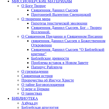
МИССИОНЕРСКИЕ МАТЕРИАЛЫ
О Боге Творце
Священник Даниил Сысоев
Протоиерей Валентин Свенцицкий
О творении мира
Гипотеза теистической эволюции
Священник Даниил Сысоев. Бог – Творец
Вселенной.
О Священном Предании и Священном Писании
священник Даниил Сысоев о Божественном
Откровении
Священник Даниил Сысоев “О Библейской
критике”
Библейские древности
Проблема вставок в Новом Завете
Папирус Райленда
О грехопадении
Священная истрия
Пророчества об Иисусе Христе
О тайне Боговоплощения
О вере и Церкви
О таинствах
БИБЛИОТЕКА
Азбука.ру
Библейская архелогия