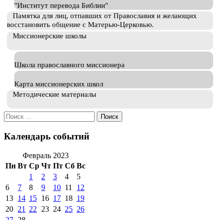
"Институт перевода Библии"
Памятка для лиц, отпавших от Православия и желающих
восстановить общение с Матерью-Церковью.
Миссионерские школы
Школа православного миссионера
Карта миссионерских школ
Методические материалы
Искать:
Календарь событий
Февраль 2023
Пн
Вт
Ср
Чт
Пт
Сб
Вс
1
2
3
4
5
6
7
8
9
10
11
12
13
14
15
16
17
18
19
20
21
22
23
24
25
26
27
28