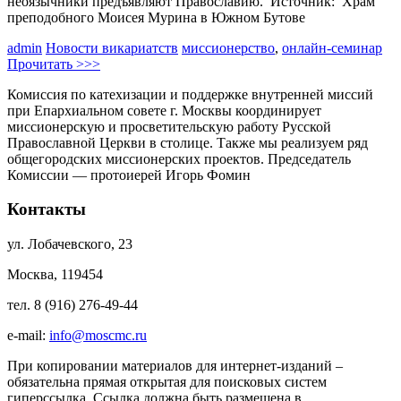
неоязычники предъявляют Православию. Источник: Храм
преподобного Моисея Мурина в Южном Бутове
admin
Новости викариатств
миссионерство
,
онлайн-семинар
Прочитать >>>
Комиссия по катехизации и поддержке внутренней миссий
при Епархиальном совете г. Москвы координирует
миссионерскую и просветительскую работу Русской
Православной Церкви в столице. Также мы реализуем ряд
общегородских миссионерских проектов. Председатель
Комиссии — протоиерей Игорь Фомин
Контакты
ул. Лобачевского, 23
Москва, 119454
тел. 8 (916) 276-49-44
e-mail:
info@moscmc.ru
При копировании материалов для интернет-изданий –
обязательна прямая открытая для поисковых систем
гиперссылка. Ссылка должна быть размещена в