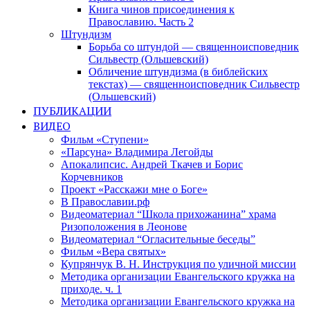
Книга чинов присоединения к
Православию. Часть 2
Штундизм
Борьба со штундой — священноисповедник
Сильвестр (Ольшевский)
Обличение штундизма (в библейских
текстах) — священноисповедник Сильвестр
(Ольшевский)
ПУБЛИКАЦИИ
ВИДЕО
Фильм «Ступени»
«Парсуна» Владимира Легойды
Апокалипсис. Андрей Ткачев и Борис
Корчевников
Проект «Расскажи мне о Боге»
В Православии.рф
Видеоматериал “Школа прихожанина” храма
Ризоположения в Леонове
Видеоматериал “Огласительные беседы”
Фильм «Вера святых»
Купрянчук В. Н. Инструкция по уличной миссии
Методика организации Евангельского кружка на
приходе. ч. 1
Методика организации Евангельского кружка на