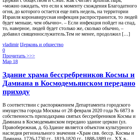
Церкви с обществом и СМИ. Как считает архипастырь,
«можно ожидать, что если к моменту схождения Благодатного
огня, до которого остается еще пять недель, на территории
Израиля коронавирусная инфекция распространится, то людей
будет меньше, чем обычно». – Если инфекция пойдет на спад,
то, наверное, людей будет столько же, сколько обычно, –
добавил священнослужитель.Тем не менее, продолжил […]
vladimir
Церковь и общество
0
Прочитать >>>
Мар
18
Здание храма бессребреников Космы и
Дамиана в Космодемьянском передано
приходу
В соответствии с распоряжением Департамента городского
имущества города Москвы от 28 февраля 2020 года № 6873 в
собственность приходахрама святых бессребреников Космы и
Дамиана в Космодемьянском передано здание церкви (ул.
Правобережная, д. 6).Здание является объектом культурного
наследия регионального значения «Храм свв. бесср. Космы и
Дамиана, 1726-1730 гг., 1819-1820 гг., 1888-1889 гг., XX в.,