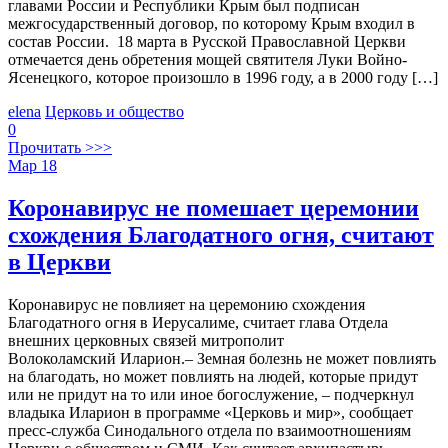
главами России и Республики Крым был подписан
межгосударственный договор, по которому Крым входил в
состав России. 18 марта в Русской Православной Церкви
отмечается день обретения мощей святителя Луки Войно-
Ясенецкого, которое произошло в 1996 году, а в 2000 году […]
elena
Церковь и общество
0
Прочитать >>>
Мар
18
Коронавирус не помешает церемонии
схождения Благодатного огня, считают
в Церкви
Коронавирус не повлияет на церемонию схождения
Благодатного огня в Иерусалиме, считает глава Отдела
внешних церковных связей митрополит
Волоколамский Иларион.– Земная болезнь не может повлиять
на благодать, но может повлиять на людей, которые придут
или не придут на то или иное богослужение, – подчеркнул
владыка Иларион в программе «Церковь и мир», сообщает
пресс-служба Синодального отдела по взаимоотношениям