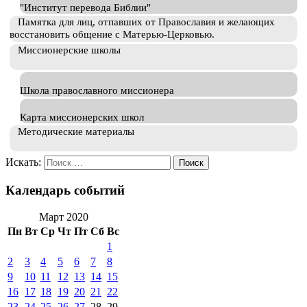
"Институт перевода Библии"
Памятка для лиц, отпавших от Православия и желающих
восстановить общение с Матерью-Церковью.
Миссионерские школы
Школа православного миссионера
Карта миссионерских школ
Методические материалы
Искать:
Календарь событий
Март 2020
Пн
Вт
Ср
Чт
Пт
Сб
Вс
1
2
3
4
5
6
7
8
9
10
11
12
13
14
15
16
17
18
19
20
21
22
23
24
25
26
27
28
29