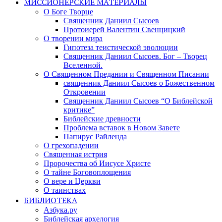
МИССИОНЕРСКИЕ МАТЕРИАЛЫ
О Боге Творце
Священник Даниил Сысоев
Протоиерей Валентин Свенцицкий
О творении мира
Гипотеза теистической эволюции
Священник Даниил Сысоев. Бог – Творец
Вселенной.
О Священном Предании и Священном Писании
священник Даниил Сысоев о Божественном
Откровении
Священник Даниил Сысоев “О Библейской
критике”
Библейские древности
Проблема вставок в Новом Завете
Папирус Райленда
О грехопадении
Священная истрия
Пророчества об Иисусе Христе
О тайне Боговоплощения
О вере и Церкви
О таинствах
БИБЛИОТЕКА
Азбука.ру
Библейская архелогия