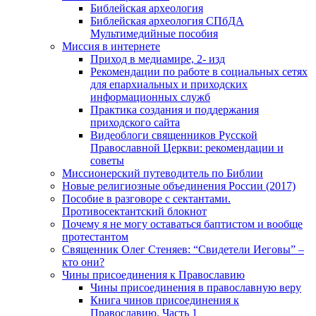
Библейская археология
Библейская археология СПбДА
Мультимедийные пособия
Миссия в интернете
Приход в медиамире, 2- изд
Рекомендации по работе в социальных сетях
для епархиальных и приходских
информационных служб
Практика создания и поддержания
приходского сайта
Видеоблоги священников Русской
Православной Церкви: рекомендации и
советы
Миссионерский путеводитель по Библии
Новые религиозные объединения России (2017)
Пособие в разговоре с сектантами.
Противосектантский блокнот
Почему я не могу оставаться баптистом и вообще
протестантом
Священник Олег Стеняев: “Свидетели Иеговы” –
кто они?
Чины присоединения к Православию
Чины присоединения в православную веру
Книга чинов присоединения к
Православию. Часть 1