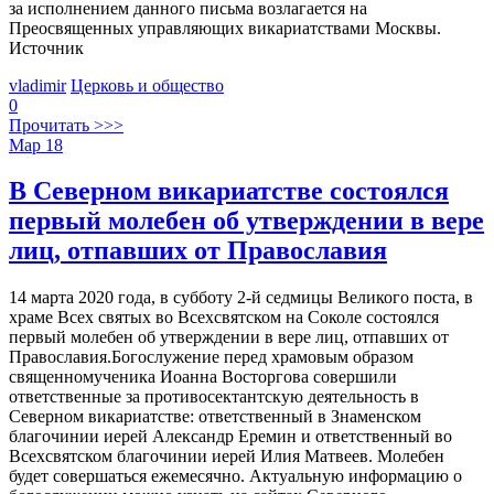
за исполнением данного письма возлагается на
Преосвященных управляющих викариатствами Москвы.
Источник
vladimir
Церковь и общество
0
Прочитать >>>
Мар
18
В Северном викариатстве состоялся
первый молебен об утверждении в вере
лиц, отпавших от Православия
14 марта 2020 года, в субботу 2-й седмицы Великого поста, в
храме Всех святых во Всехсвятском на Соколе состоялся
первый молебен об утверждении в вере лиц, отпавших от
Православия.Богослужение перед храмовым образом
священномученика Иоанна Восторгова совершили
ответственные за противосектантскую деятельность в
Северном викариатстве: ответственный в Знаменском
благочинии иерей Александр Еремин и ответственный во
Всехсвятском благочинии иерей Илия Матвеев. Молебен
будет совершаться ежемесячно. Актуальную информацию о