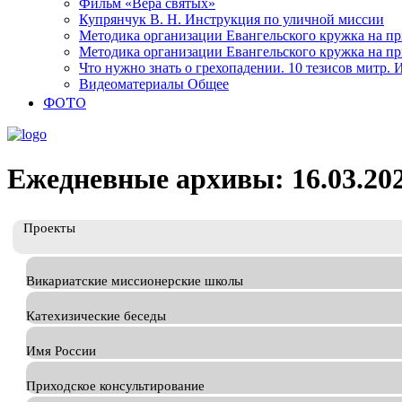
Фильм «Вера святых»
Купрянчук В. Н. Инструкция по уличной миссии
Методика организации Евангельского кружка на при
Методика организации Евангельского кружка на при
Что нужно знать о грехопадении. 10 тезисов митр.
Видеоматериалы Общее
ФОТО
Ежедневные архивы: 16.03.20
Проекты
Викариатские миссионерские школы
Катехизические беседы
Имя России
Приходское консультирование