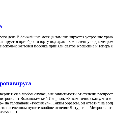
а
брого дела.В ближайшие месяцы там планируется устроение храм
ланируется приобрести юрту под храм –8-ми стенную, диаметром
 несколько жителей посёлка приняли святое Крещение и теперь 
оронавируса
ершаться в любом случае, вне зависимости от степени распростр
трополит Волоколамский Иларион. «Я вам точно скажу, что мы 
 на телеканале «Россия 24». Таким образом, он ответил на вопр
ом-то населенном пункте вообще отменят Литургию. Митрополит 
ретном […]