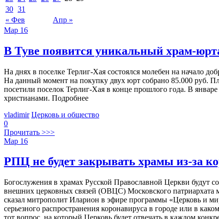
30
31
« Фев
Апр »
Мар
16
В Туве появится уникальный храм-юрт
На днях в поселке Терлиг-Хая состоялся молебен на начало до
На данный момент на покупку двух юрт собрано 85.000 руб. П
посетили поселок Терлиг-Хая в конце прошлого года. В январе
христианами. Подробнее
vladimir
Церковь и общество
0
Прочитать >>>
Мар
16
РПЦ не будет закрывать храмы из-за к
Богослужения в храмах Русской Православной Церкви будут сов
внешних церковных связей (ОВЦС) Московского патриархата ми
сказал митрополит Иларион в эфире программы «Церковь и мир»
серьезного распространения коронавируса в городе или в как
тот вопрос, на который Церковь будет отвечать в каждом конк