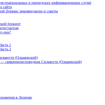
 для епархиальных и приходских информационных служб
о сайта
ой Церкви: рекомендации и советы
ский блокнот
ротестантом
то они?
Часть 1
Часть 2
ильвестр (Ольшевский)
) — священноисповедник Сильвестр (Ольшевский)
оложения в Леонове