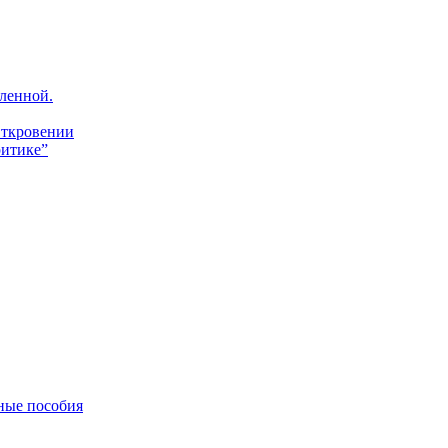
ленной.
Откровении
итике”
ные пособия