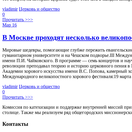
vladimir
Церковь и общество
0
Прочитать >>>
Мар
16
В Москве проходят несколько великоп
Мировые шедевры, помогающие глубже пережить евангельские 
гуманитарном университете и на Чешском подворье.III Между
имени П.И. Чайковского. В программе — семь концертов и на
революции преподавал теорию и историю церковного пения в М
Академии хорового искусства имени В.С. Попова, камерный х
Международного великопостного хорового фестиваля:19 марта 
vladimir
Церковь и общество
0
Прочитать >>>
Комиссия по катехизации и поддержке внутренней миссий при
столице. Также мы реализуем ряд общегородских миссионерс
Контакты