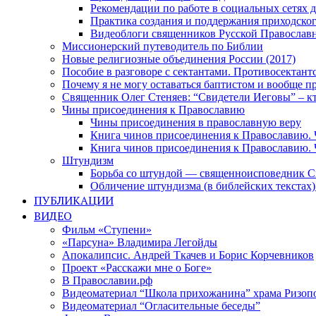
Рекомендации по работе в социальных сетях
Практика создания и поддержания приходског
Видеоблоги священников Русской Православн
Миссионерский путеводитель по Библии
Новые религиозные объединения России (2017)
Пособие в разговоре с сектантами. Противосектант
Почему я не могу оставаться баптистом и вообще п
Священник Олег Стеняев: “Свидетели Иеговы” – к
Чины присоединения к Православию
Чины присоединения в православную веру
Книга чинов присоединения к Православию. 
Книга чинов присоединения к Православию. 
Штундизм
Борьба со штундой — священноисповедник С
Обличение штундизма (в библейских текстах
ПУБЛИКАЦИИ
ВИДЕО
Фильм «Ступени»
«Парсуна» Владимира Легойды
Апокалипсис. Андрей Ткачев и Борис Корчевников
Проект «Расскажи мне о Боге»
В Православии.рф
Видеоматериал “Школа прихожанина” храма Ризоп
Видеоматериал “Огласительные беседы”