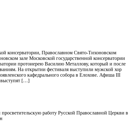
кой консерватории, Православном Свято-Тихоновском
новском зале Московской государственной консерватории
рватории протоиерею Василию Металлову, который и после
ованиям. На открытии фестиваля выступили мужской хор
явленского кафедрального собора в Елохове. Афиша III
 выступят […]
 просветительскую работу Русской Православной Церкви в
ин