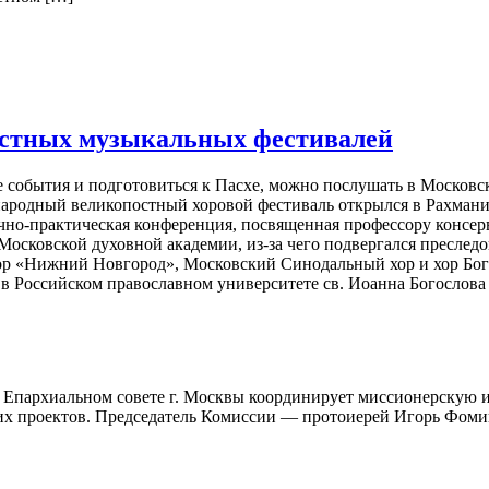
остных музыкальных фестивалей
события и подготовиться к Пасхе, можно послушать в Московс
народный великопостный хоровой фестиваль открылся в Рахмани
учно-практическая конференция, посвященная профессору консе
осковской духовной академии, из-за чего подвергался преслед
ор «Нижний Новгород», Московский Синодальный хор и хор Бого
в Российском православном университете св. Иоанна Богослова
 Епархиальном совете г. Москвы координирует миссионерскую и
ких проектов. Председатель Комиссии — протоиерей Игорь Фом