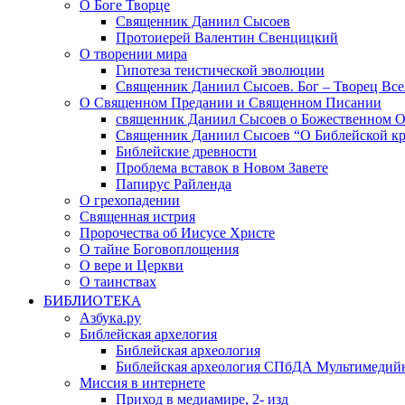
О Боге Творце
Священник Даниил Сысоев
Протоиерей Валентин Свенцицкий
О творении мира
Гипотеза теистической эволюции
Священник Даниил Сысоев. Бог – Творец Все
О Священном Предании и Священном Писании
священник Даниил Сысоев о Божественном 
Священник Даниил Сысоев “О Библейской кр
Библейские древности
Проблема вставок в Новом Завете
Папирус Райленда
О грехопадении
Священная истрия
Пророчества об Иисусе Христе
О тайне Боговоплощения
О вере и Церкви
О таинствах
БИБЛИОТЕКА
Азбука.ру
Библейская архелогия
Библейская археология
Библейская археология СПбДА Мультимедий
Миссия в интернете
Приход в медиамире, 2- изд