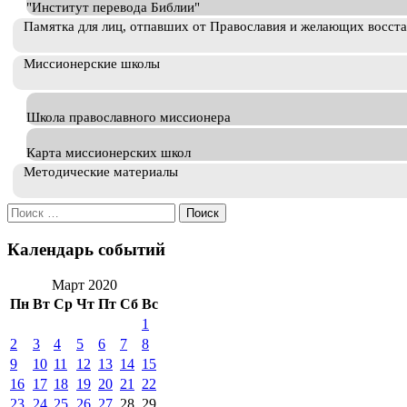
"Институт перевода Библии"
Памятка для лиц, отпавших от Православия и желающих восст
Миссионерские школы
Школа православного миссионера
Карта миссионерских школ
Методические материалы
Искать:
Календарь событий
Март 2020
Пн
Вт
Ср
Чт
Пт
Сб
Вс
1
2
3
4
5
6
7
8
9
10
11
12
13
14
15
16
17
18
19
20
21
22
23
24
25
26
27
28
29