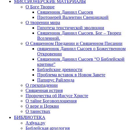
МИССИОНЕРСКИЕ МАТЕРИАЛЫ
О Боге Творце
Священник Даниил Сысоев
Протоиерей Валентин Свенцицкий
О творении мира
Гипотеза теистической эволюции
Священник Даниил Сысоев. Бог – Творец
Вселенной.
О Священном Предании и Священном Писании
священник Даниил Сысоев о Божественном
Откровении
Священник Даниил Сысоев “О Библейской
критике”
Библейские древности
Проблема вставок в Новом Завете
Папирус Райленда
О грехопадении
Священная истрия
Пророчества об Иисусе Христе
О тайне Боговоплощения
О вере и Церкви
О таинствах
БИБЛИОТЕКА
Азбука.ру
Библейская архелогия