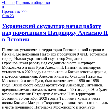
vladimir
Церковь и общество
0
Прочитать >>>
Янв
23
Украинский скульптор начал работу
над памятником Патриарху Алексию ІІ
в Эстонии
Памятник установят на территории Богоявленской церкви в
Йыхви, где покойный Патриарх прослужил 8 лет.В эстонском
городе Йыхви украинский скульптор Эльданиз
Гурбанов начал работу над созданием бюста Патриарха
Московского и всея Руси Алексия ІІ. Памятник планируют
установить в 2020 году на территории Богоявленской церкви,
в которой священник Алексей Ридигер, будущий Патриарх
Московский и всея Руси, был настоятелем с 1950 по 1958
годы. Эскиз бюста создал архитектор Александр Литвинов,
предполагаемая стоимость памятника – 50 тыс. евро.Это будет
второй памятник Патриарху Алексию ІІ на территории
Эстонии. 30 сентября 2009 года в Таллине у храма в честь
иконы Божией Матери «Скоропослушница» открыли площадь
в честь почившего Патриарха Московского и всея Руси