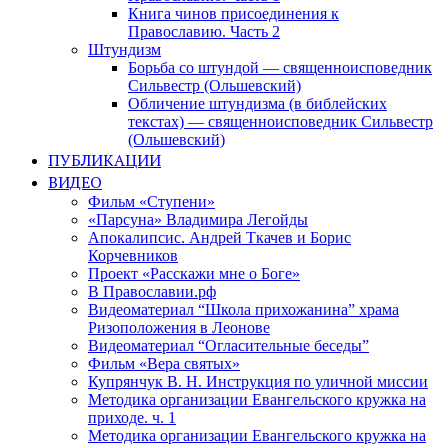
Книга чинов присоединения к
Православию. Часть 2
Штундизм
Борьба со штундой — священноисповедник
Сильвестр (Ольшевский)
Обличение штундизма (в библейских
текстах) — священноисповедник Сильвестр
(Ольшевский)
ПУБЛИКАЦИИ
ВИДЕО
Фильм «Ступени»
«Парсуна» Владимира Легойды
Апокалипсис. Андрей Ткачев и Борис
Корчевников
Проект «Расскажи мне о Боге»
В Православии.рф
Видеоматериал “Школа прихожанина” храма
Ризоположения в Леонове
Видеоматериал “Огласительные беседы”
Фильм «Вера святых»
Купрянчук В. Н. Инструкция по уличной миссии
Методика организации Евангельского кружка на
приходе. ч. 1
Методика организации Евангельского кружка на