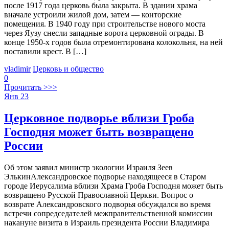
после 1917 года церковь была закрыта. В здании храма
вначале устроили жилой дом, затем — конторские
помещения. В 1940 году при строительстве нового моста
через Яузу снесли западные ворота церковной ограды. В
конце 1950-х годов была отремонтирована колокольня, на ней
поставили крест. В […]
vladimir
Церковь и общество
0
Прочитать >>>
Янв
23
Церковное подворье вблизи Гроба
Господня может быть возвращено
России
Об этом заявил министр экологии Израиля Зеев
ЭлькинАлександровское подворье находящееся в Старом
городе Иерусалима вблизи Храма Гроба Господня может быть
возвращено Русской Православной Церкви. Вопрос о
возврате Александровского подворья обсуждался во время
встречи сопредседателей межправительственной комиссии
накануне визита в Израиль президента России Владимира