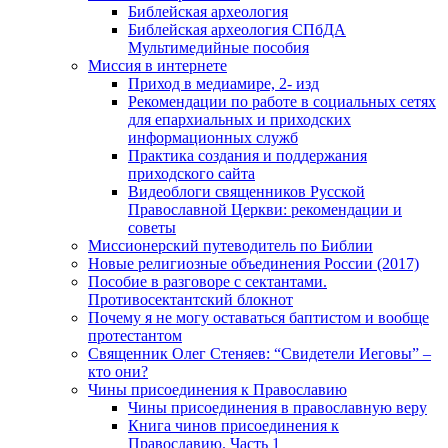
Библейская археология
Библейская археология СПбДА
Мультимедийные пособия
Миссия в интернете
Приход в медиамире, 2- изд
Рекомендации по работе в социальных сетях
для епархиальных и приходских
информационных служб
Практика создания и поддержания
приходского сайта
Видеоблоги священников Русской
Православной Церкви: рекомендации и
советы
Миссионерский путеводитель по Библии
Новые религиозные объединения России (2017)
Пособие в разговоре с сектантами.
Противосектантский блокнот
Почему я не могу оставаться баптистом и вообще
протестантом
Священник Олег Стеняев: “Свидетели Иеговы” –
кто они?
Чины присоединения к Православию
Чины присоединения в православную веру
Книга чинов присоединения к
Православию. Часть 1