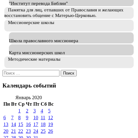
"Институт перевода Библии"
Памятка для лиц, отпавших от Православия и желающих
восстановить общение с Матерью-Церковью.
Миссионерские школы
Школа православного миссионера
Карта миссионерских школ
Методические материалы
Искать:
Календарь событий
Январь 2020
Пн
Вт
Ср
Чт
Пт
Сб
Вс
1
2
3
4
5
6
7
8
9
10
11
12
13
14
15
16
17
18
19
20
21
22
23
24
25
26
27
28
29
30
31