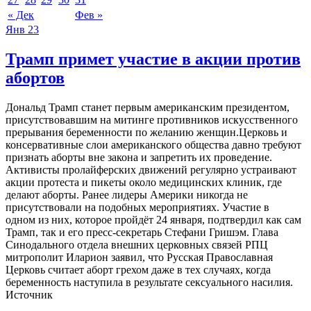
« Дек
Фев »
Янв
23
Трамп примет участие в акции против
абортов
Дональд Трамп станет первым американским президентом,
присутствовавшим на митинге противников искусственного
прерывания беременности по желанию женщин.Церковь и
консервативные слои американского общества давно требуют
признать аборты вне закона и запретить их проведение.
Активисты пролайферских движений регулярно устраивают
акции протеста и пикеты около медицинских клиник, где
делают аборты. Ранее лидеры Америки никогда не
присутствовали на подобных мероприятиях. Участие в
одном из них, которое пройдёт 24 января, подтвердил как сам
Трамп, так и его пресс-секретарь Стефани Гришэм. Глава
Синодального отдела внешних церковных связей РПЦ
митрополит Иларион заявил, что Русская Православная
Церковь считает аборт грехом даже в тех случаях, когда
беременность наступила в результате сексуального насилия.
Источник