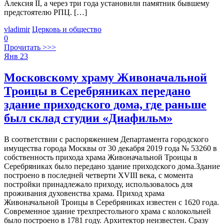
Алексия ІІ, а через три года установили памятник бывшему
предстоятелю РПЦ. […]
vladimir
Церковь и общество
0
Прочитать >>>
Янв
23
Московскому храму Живоначальной
Троицы в Серебряниках передано
здание приходского дома, где раньше
был склад студии «Диафильм»
В соответствии с распоряжением Департамента городского
имущества города Москвы от 30 декабря 2019 года № 53260 в
собственность прихода храма Живоначальной Троицы в
Серебряниках было передано здание приходского дома.Здание
построено в последней четверти XVIII века, с момента
постройки принадлежало приходу, использовалось для
проживания духовенства храма. Приход храма
Живоначальной Троицы в Серебряниках известен с 1620 года.
Современное здание трехпрестольного храма с колокольней
было построено в 1781 году. Архитектор неизвестен. Сразу