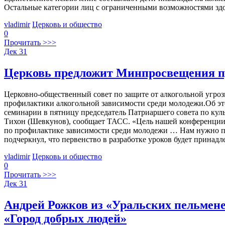
Остальные категории лиц с ограниченными возможностями здор
vladimir
Церковь и общество
0
Прочитать >>>
Дек
31
Церковь предложит Минпросвещения п
Церковно-общественный совет по защите от алкогольной угро
профилактики алкогольной зависимости среди молодежи.Об это
семинарии в пятницу председатель Патриаршего совета по кул
Тихон (Шевкунов), сообщает ТАСС. «Цель нашей конференции 
по профилактике зависимости среди молодежи … Нам нужно по
подчеркнул, что первенство в разработке уроков будет прина
vladimir
Церковь и общество
0
Прочитать >>>
Дек
31
Андрей Рожков из «Уральских пельмене
«Город добрых людей»