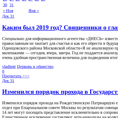
30
31
« Ноя
Янв »
Дек
31
Каким был 2019 год? Священники о гла
Специально для информационного агентства «ДНЕСЬ» известны
православным не хватает для счастья и как его обрести в б
Одинцовского района Московской области«Я не анализирую про
маленькими — сегодня, вчера, завтра. Год не поддается анали
очень удобная пространственная величина для подведения итог
vladimir
Церковь и общество
0
Прочитать >>>
Дек
31
Изменился порядок прохода в Государ
Изменился порядок прохода на Рождественскую Патриаршую ел
отдел при Епархиальном совете Москвы по результатам совеща
14 лет могут посещать представление исключительно в сопрово
Единственное исключение составляют дети-инвалиды на коляск