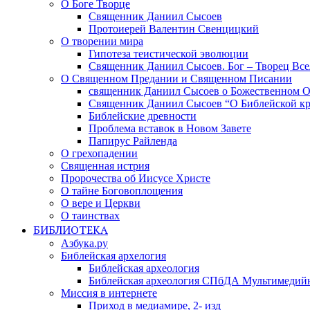
О Боге Творце
Священник Даниил Сысоев
Протоиерей Валентин Свенцицкий
О творении мира
Гипотеза теистической эволюции
Священник Даниил Сысоев. Бог – Творец Все
О Священном Предании и Священном Писании
священник Даниил Сысоев о Божественном 
Священник Даниил Сысоев “О Библейской кр
Библейские древности
Проблема вставок в Новом Завете
Папирус Райленда
О грехопадении
Священная истрия
Пророчества об Иисусе Христе
О тайне Боговоплощения
О вере и Церкви
О таинствах
БИБЛИОТЕКА
Азбука.ру
Библейская архелогия
Библейская археология
Библейская археология СПбДА Мультимедий
Миссия в интернете
Приход в медиамире, 2- изд