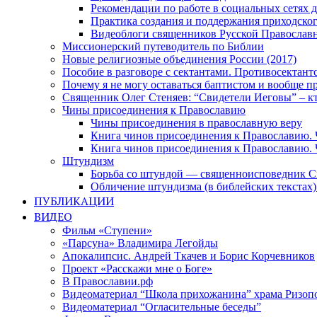
Рекомендации по работе в социальных сетях
Практика создания и поддержания приходског
Видеоблоги священников Русской Православн
Миссионерский путеводитель по Библии
Новые религиозные объединения России (2017)
Пособие в разговоре с сектантами. Противосектант
Почему я не могу оставаться баптистом и вообще п
Священник Олег Стеняев: “Свидетели Иеговы” – к
Чины присоединения к Православию
Чины присоединения в православную веру
Книга чинов присоединения к Православию. 
Книга чинов присоединения к Православию. 
Штундизм
Борьба со штундой — священноисповедник С
Обличение штундизма (в библейских текстах
ПУБЛИКАЦИИ
ВИДЕО
Фильм «Ступени»
«Парсуна» Владимира Легойды
Апокалипсис. Андрей Ткачев и Борис Корчевников
Проект «Расскажи мне о Боге»
В Православии.рф
Видеоматериал “Школа прихожанина” храма Ризоп
Видеоматериал “Огласительные беседы”