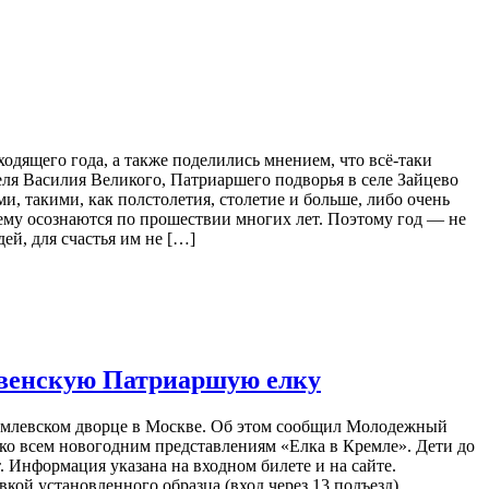
ящего года, а также поделились мнением, что всё-таки
я Василия Великого, Патриаршего подворья в селе Зайцево
 такими, как полстолетия, столетие и больше, либо очень
ящему осознаются по прошествии многих лет. Поэтому год — не
ей, для счастья им не […]
твенскую Патриаршую елку
Кремлевском дворце в Москве. Об этом сообщил Молодежный
 ко всем новогодним представлениям «Елка в Кремле». Дети до
 Информация указана на входном билете и на сайте.
ой установленного образца (вход через 13 подъезд).