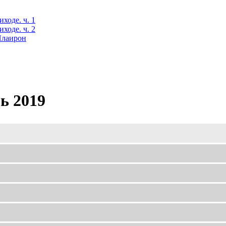
ходе. ч. 1
ходе. ч. 2
 Илаирон
ь 2019