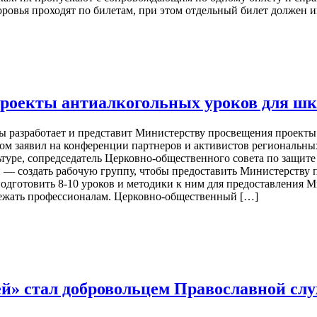
овья проходят по билетам, при этом отдельный билет должен и
роекты антиалкогольных уроков для ш
зы разработает и представит Министерству просвещения проект
м заявил на конференции партнеров и активистов региональных
ьтуре, сопредседатель Церковно-общественного совета по защит
— создать рабочую группу, чтобы предоставить Министерству 
дготовить 8-10 уроков и методики к ним для предоставления 
длежать профессионалам. Церковно-общественный […]
й» стал добровольцем Православной сл