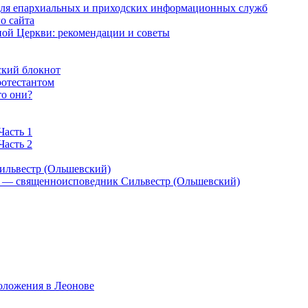
 для епархиальных и приходских информационных служб
о сайта
ой Церкви: рекомендации и советы
ский блокнот
ротестантом
то они?
Часть 1
Часть 2
ильвестр (Ольшевский)
) — священноисповедник Сильвестр (Ольшевский)
оложения в Леонове