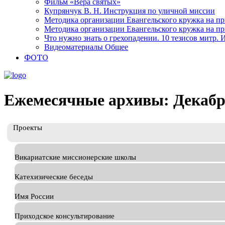
Фильм «Вера святых»
Купрянчук В. Н. Инструкция по уличной миссии
Методика организации Евангельского кружка на при
Методика организации Евангельского кружка на при
Что нужно знать о грехопадении. 10 тезисов митр.
Видеоматериалы Общее
ФОТО
Ежемесячные архивы: Декабр
Проекты
Викариатские миссионерские школы
Катехизические беседы
Имя России
Приходское консультирование