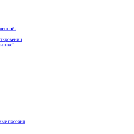
ленной.
Откровении
итике”
ные пособия