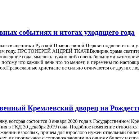
вных событиях и итогах уходящего года
е священники Русской Православной Церкви подвели итоги уход
удущем году. ПРОТОИЕРЕЙ АНДРЕЙ ТКАЧЕВклирик храма святител
шедшие года, мыслить нужно либо очень большими категориями,
зу, потому что каждый день что-то меняет, и перемены по-насто
ов.Православные христиане не сильно отличаются от других люд
ственный Кремлевский дворец на Рождес
ку, которая состоится 8 января 2020 года в Государственном 
ния в ГКД 30 декабря 2019 года. Подобное изменение относится
ждении взрослых, причем для взрослого нужен отдельный билет.
ах: их пропускают с сопровождающим по одному билету и справк