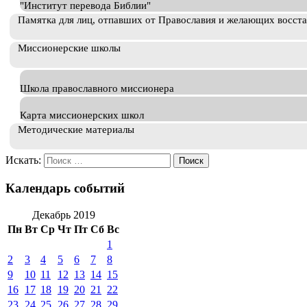
"Институт перевода Библии"
Памятка для лиц, отпавших от Православия и желающих восст
Миссионерские школы
Школа православного миссионера
Карта миссионерских школ
Методические материалы
Искать:
Календарь событий
Декабрь 2019
Пн
Вт
Ср
Чт
Пт
Сб
Вс
1
2
3
4
5
6
7
8
9
10
11
12
13
14
15
16
17
18
19
20
21
22
23
24
25
26
27
28
29