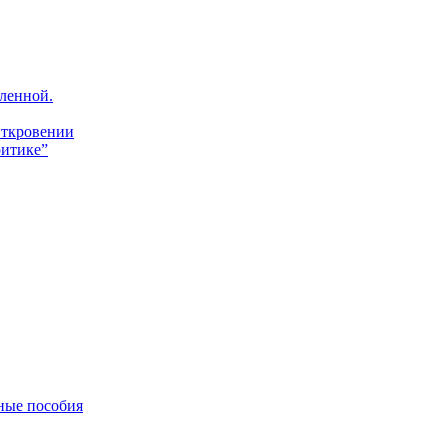
ленной.
Откровении
итике”
ные пособия