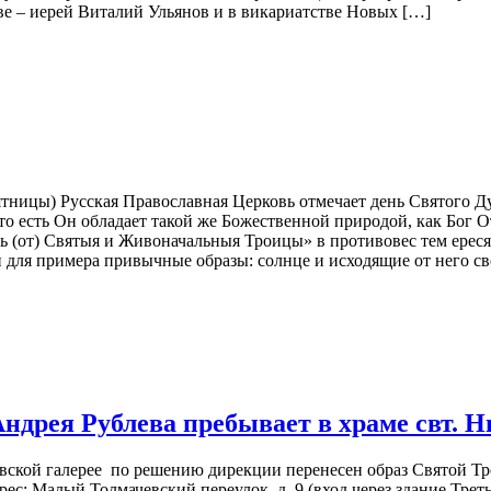
 – иерей Виталий Ульянов и в викариатстве Новых […]
ницы) Русская Православная Церковь отмечает день Святого Ду
о есть Он обладает такой же Божественной природой, как Бог 
ть (от) Святыя и Живоначальныя Троицы» в противовес тем ерес
для примера привычные образы: солнце и исходящие от него све
Андрея Рублева пребывает в храме свт. 
ковской галерее по решению дирекции перенесен образ Святой 
с: Малый Толмачевский переулок, д. 9 (вход через здание Треть