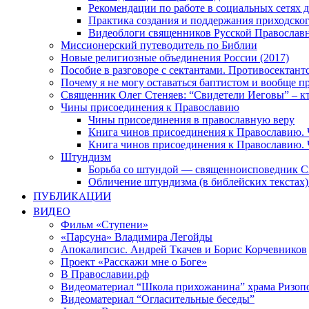
Рекомендации по работе в социальных сетях
Практика создания и поддержания приходског
Видеоблоги священников Русской Православн
Миссионерский путеводитель по Библии
Новые религиозные объединения России (2017)
Пособие в разговоре с сектантами. Противосектант
Почему я не могу оставаться баптистом и вообще п
Священник Олег Стеняев: “Свидетели Иеговы” – к
Чины присоединения к Православию
Чины присоединения в православную веру
Книга чинов присоединения к Православию. 
Книга чинов присоединения к Православию. 
Штундизм
Борьба со штундой — священноисповедник С
Обличение штундизма (в библейских текстах
ПУБЛИКАЦИИ
ВИДЕО
Фильм «Ступени»
«Парсуна» Владимира Легойды
Апокалипсис. Андрей Ткачев и Борис Корчевников
Проект «Расскажи мне о Боге»
В Православии.рф
Видеоматериал “Школа прихожанина” храма Ризоп
Видеоматериал “Огласительные беседы”