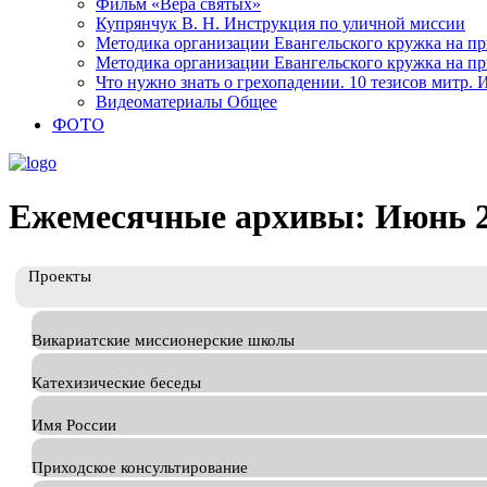
Фильм «Вера святых»
Купрянчук В. Н. Инструкция по уличной миссии
Методика организации Евангельского кружка на при
Методика организации Евангельского кружка на при
Что нужно знать о грехопадении. 10 тезисов митр.
Видеоматериалы Общее
ФОТО
Ежемесячные архивы: Июнь 
Проекты
Викариатские миссионерские школы
Катехизические беседы
Имя России
Приходское консультирование