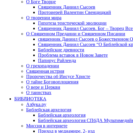
О Боге Творце
Священник Даниил Сысоев
Протоиерей Валентин Свенцицкий
О творении мира
Гипотеза теистической эволюции
Священник Даниил Сысоев. Бог – Творец Все
О Священном Предании и Священном Писании
священник Даниил Сысоев о Божественном 
Священник Даниил Сысоев “О Библейской кр
Библейские древности
Проблема вставок в Новом Завете
Папирус Райленда
О грехопадении
Священная истрия
Пророчества об Иисусе Христе
О тайне Боговоплощения
О вере и Церкви
О таинствах
БИБЛИОТЕКА
Азбука.ру
Библейская архелогия
Библейская археология
Библейская археология СПбДА Мультимедий
Миссия в интернете
Приход в медиамире, 2- изд