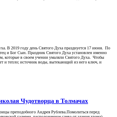
ха. В 2019 году день Святого Духа празднуется 17 июня. По
Отец и Бог Сын. Праздник Святого Духа установлен именно
ям, которые в своем учении умаляли Святого Духа. Чтобы
т и тепло; источник воды, вытекающий из него ключ, и
Николая Чудотворца в Толмачах
Троицы преподобного Андрея Рублева.Помолиться перед
яковской галереи, расположенное слева от здания храма).