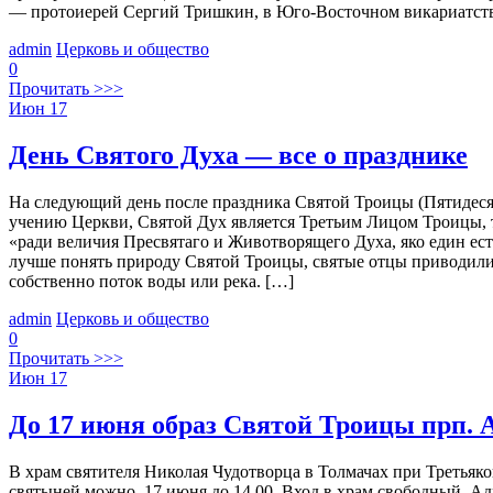
— протоиерей Сергий Тришкин, в Юго-Восточном викариатстве
admin
Церковь и общество
0
Прочитать >>>
Июн
17
День Святого Духа — все о празднике
На следующий день после праздника Святой Троицы (Пятидесят
учению Церкви, Святой Дух является Третьим Лицом Троицы, т
«ради величия Пресвятаго и Животворящего Духа, яко един ес
лучше понять природу Святой Троицы, святые отцы приводили 
собственно поток воды или река. […]
admin
Церковь и общество
0
Прочитать >>>
Июн
17
До 17 июня образ Святой Троицы прп. 
В храм святителя Николая Чудотворца в Толмачах при Третья
святыней можно 17 июня до 14.00. Вход в храм свободный. Адре