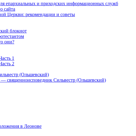
 для епархиальных и приходских информационных служб
о сайта
ой Церкви: рекомендации и советы
ский блокнот
ротестантом
то они?
Часть 1
Часть 2
ильвестр (Ольшевский)
) — священноисповедник Сильвестр (Ольшевский)
оложения в Леонове