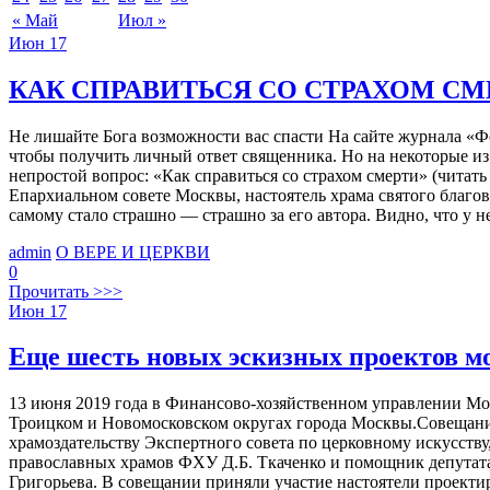
« Май
Июл »
Июн
17
КАК СПРАВИТЬСЯ СО СТРАХОМ СМ
Не лишайте Бога возможности вас спасти На сайте журнала «Ф
чтобы получить личный ответ священника. Но на некоторые из
непростой вопрос: «Как справиться со страхом смерти» (читат
Епархиальном совете Москвы, настоятель храма святого благ
самому стало страшно — страшно за его автора. Видно, что у не
admin
О ВЕРЕ И ЦЕРКВИ
0
Прочитать >>>
Июн
17
Еще шесть новых эскизных проектов мо
13 июня 2019 года в Финансово-хозяйственном управлении Мо
Троицком и Новомосковском округах города Москвы.Совещани
храмоздательству Экспертного совета по церковному искусств
православных храмов ФХУ Д.Б. Ткаченко и помощник депутата
Григорьева. В совещании приняли участие настоятели проект