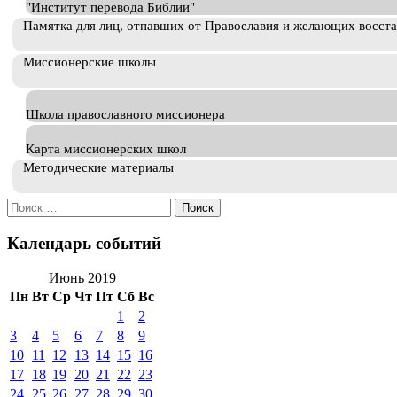
"Институт перевода Библии"
Памятка для лиц, отпавших от Православия и желающих восст
Миссионерские школы
Школа православного миссионера
Карта миссионерских школ
Методические материалы
Искать:
Календарь событий
Июнь 2019
Пн
Вт
Ср
Чт
Пт
Сб
Вс
1
2
3
4
5
6
7
8
9
10
11
12
13
14
15
16
17
18
19
20
21
22
23
24
25
26
27
28
29
30