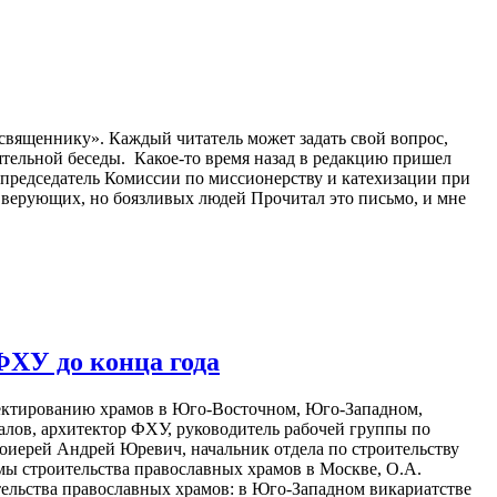
священнику». Каждый читатель может задать свой вопрос,
ятельной беседы. Какое-то время назад в редакцию пришел
, председатель Комиссии по миссионерству и катехизации при
верующих, но боязливых людей Прочитал это письмо, и мне
ФХУ до конца года
оектированию храмов в Юго-Восточном, Юго-Западном,
ов, архитектор ФХУ, руководитель рабочей группы по
тоиерей Андрей Юревич, начальник отдела по строительству
ы строительства православных храмов в Москве, О.А.
ельства православных храмов: в Юго-Западном викариатстве