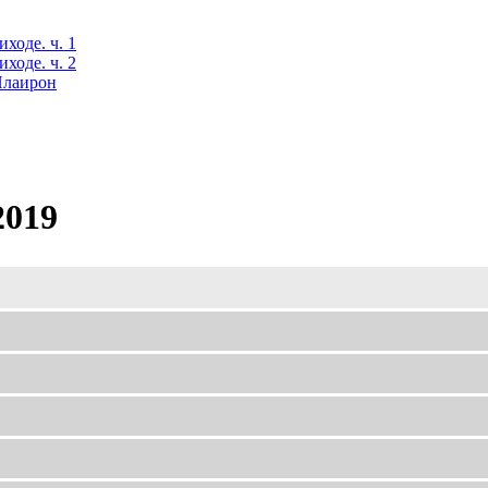
ходе. ч. 1
ходе. ч. 2
 Илаирон
2019