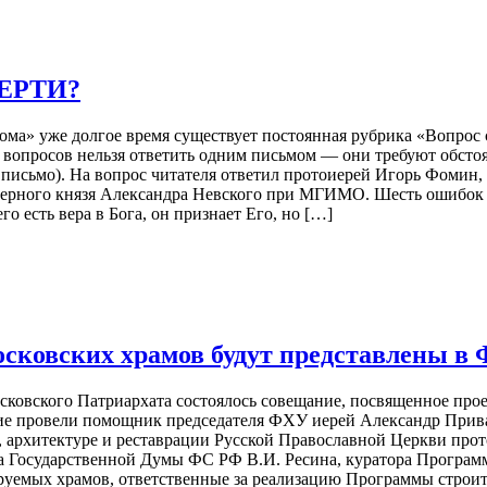
ЕРТИ?
ома» уже долгое время существует постоянная рубрика «Вопрос 
 вопросов нельзя ответить одним письмом — они требуют обсто
ь письмо). На вопрос читателя ответил протоиерей Игорь Фомин
оверного князя Александра Невского при МГИМО. Шесть ошибок 
го есть вера в Бога, он признает Его, но […]
сковских храмов будут представлены в 
сковского Патриархата состоялось совещание, посвященное пр
е провели помощник председателя ФХУ иерей Александр Привал
у, архитектуре и реставрации Русской Православной Церкви про
 Государственной Думы ФС РФ В.И. Ресина, куратора Программ
ируемых храмов, ответственные за реализацию Программы строит