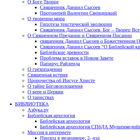
О Боге Творце
Священник Даниил Сысоев
Протоиерей Валентин Свенцицкий
О творении мира
Гипотеза теистической эволюции
Священник Даниил Сысоев. Бог – Творец Все
О Священном Предании и Священном Писании
священник Даниил Сысоев о Божественном 
Священник Даниил Сысоев “О Библейской кр
Библейские древности
Проблема вставок в Новом Завете
Папирус Райленда
О грехопадении
Священная истрия
Пророчества об Иисусе Христе
О тайне Боговоплощения
О вере и Церкви
О таинствах
БИБЛИОТЕКА
Азбука.ру
Библейская архелогия
Библейская археология
Библейская археология СПбДА Мультимедий
Миссия в интернете
Приход в медиамире, 2- изд