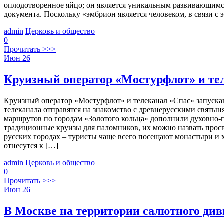
оплодотворенное яйцо; он является уникальным развивающимс
документа. Поскольку «эмбрион является человеком, в связи с 
admin
Церковь и общество
0
Прочитать >>>
Июн
26
Круизный оператор «Мостурфлот» и те
Круизный оператор «Мостурфлот» и телеканал «Спас» запуска
телеканала отправятся на знакомство с древнерусскими святы
маршрутов по городам «Золотого кольца» дополнили духовно-п
традиционные круизы для паломников, их можно назвать просв
русских городах – туристы чаще всего посещают монастыри и 
отнесутся к […]
admin
Церковь и общество
0
Прочитать >>>
Июн
26
В Москве на территории салютного див