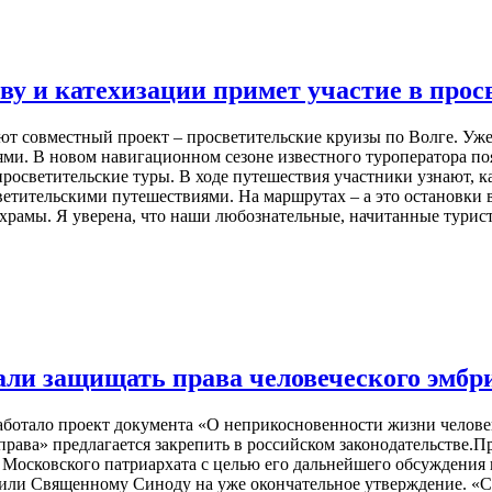
ву и катехизации примет участие в прос
ют совместный проект – просветительские круизы по Волге. Уж
нями. В новом навигационном сезоне известного туроператора по
росветительские туры. В ходе путешествия участники узнают, ка
етительскими путешествиями. На маршрутах – а это остановки в
 храмы. Я уверена, что наши любознательные, начитанные тури
али защищать права человеческого эмбр
отало проект документа «О неприкосновенности жизни человека
рава» предлагается закрепить в российском законодательстве.
Московского патриархата с целью его дальнейшего обсуждения и
 или Священному Синоду на уже окончательное утверждение. «С