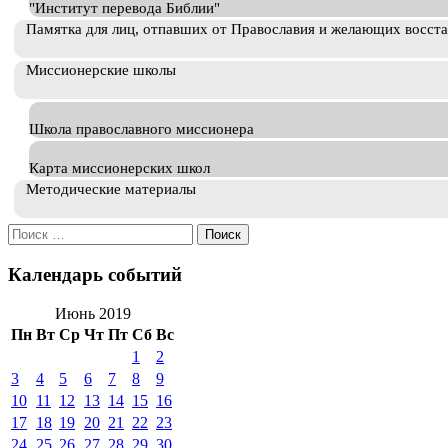
"Институт перевода Библии"
Памятка для лиц, отпавших от Православия и желающих восст
Миссионерские школы
Школа православного миссионера
Карта миссионерских школ
Методические материалы
Искать:
Календарь событий
Июнь 2019
Пн
Вт
Ср
Чт
Пт
Сб
Вс
1
2
3
4
5
6
7
8
9
10
11
12
13
14
15
16
17
18
19
20
21
22
23
24
25
26
27
28
29
30