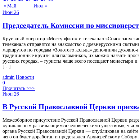
« Май
Июл »
Июн
26
Председатель Комиссии по миссионерст
Круизный оператор «Мостурфлот» и телеканал «Спас» запуска
телеканала отправятся на знакомство с древнерусскими святы
маршрутов по городам «Золотого кольца» дополнили духовно-п
традиционные круизы для паломников, их можно назвать просв
русских городах, – туристы чаще всего посещают монастыри и
[…]
admin
Новости
0
Прочитать >>>
Июн
26
В Русской Православной Церкви призв
Межсоборное присутствие Русской Православной Церкви разраб
«уникальным развивающимся человеческим существом», чьи «п
органа Русской Православной Церкви — опубликован на сайте 
чего он будет доработан и представлен Архиерейскому Собору