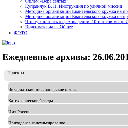
Фильм «Вера святых»
Купрянчук В. Н. Инструкция по уличной миссии
Методика организации Евангельского кружка на при
Методика организации Евангельского кружка на при
Что нужно знать о грехопадении. 10 тезисов митр.
Видеоматериалы Общее
ФОТО
Ежедневные архивы: 26.06.20
Проекты
Викариатские миссионерские школы
Катехизические беседы
Имя России
Приходское консультирование