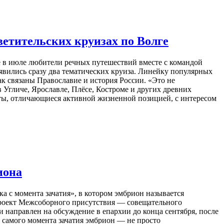
ветительских круизах по Волге
е в июле любители речных путешествий вместе с командой
явились сразу два тематических круиза. Линейку популярных
к связаны Православие и история России. «Это не
 Угличе, Ярославле, Плёсе, Костроме и других древних
сты, отличающиеся активной жизненной позицией, с интересом
иона
 с момента зачатия», в котором эмбрион называется
Проект Межсоборного присутствия — совещательного
 направлен на обсуждение в епархии до конца сентября, после
 самого момента зачатия эмбрион — не просто