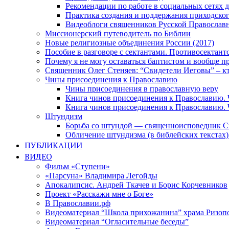
Рекомендации по работе в социальных сетях
Практика создания и поддержания приходског
Видеоблоги священников Русской Православн
Миссионерский путеводитель по Библии
Новые религиозные объединения России (2017)
Пособие в разговоре с сектантами. Противосектант
Почему я не могу оставаться баптистом и вообще п
Священник Олег Стеняев: “Свидетели Иеговы” – к
Чины присоединения к Православию
Чины присоединения в православную веру
Книга чинов присоединения к Православию. 
Книга чинов присоединения к Православию. 
Штундизм
Борьба со штундой — священноисповедник С
Обличение штундизма (в библейских текстах
ПУБЛИКАЦИИ
ВИДЕО
Фильм «Ступени»
«Парсуна» Владимира Легойды
Апокалипсис. Андрей Ткачев и Борис Корчевников
Проект «Расскажи мне о Боге»
В Православии.рф
Видеоматериал “Школа прихожанина” храма Ризоп
Видеоматериал “Огласительные беседы”