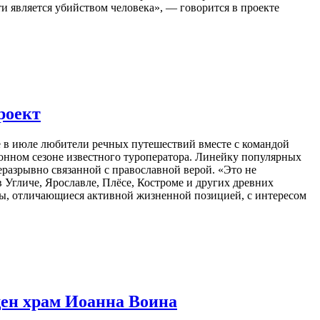
 является убийством человека», — говорится в проекте
роект
е в июле любители речных путешествий вместе с командой
ионном сезоне известного туроператора. Линейку популярных
еразрывно связанной с православной верой. «Это не
 Угличе, Ярославле, Плёсе, Костроме и других древних
ты, отличающиеся активной жизненной позицией, с интересом
щен храм Иоанна Воина