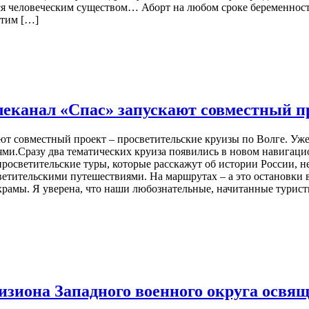
я человеческим существом… Аборт на любом сроке беременности
этим […]
леканал «Спас» запускают совместный п
ют совместный проект – просветительские круизы по Волге. Уж
нями.Сразу два тематических круиза появились в новом навигац
росветительские туры, которые расскажут об истории России, н
етительскими путешествиями. На маршрутах – а это остановки в
храмы. Я уверена, что наши любознательные, начитанные турис
изиона Западного военного округа освя