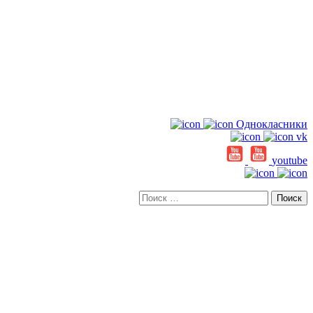
Однокласники
vk
youtube
Искать: