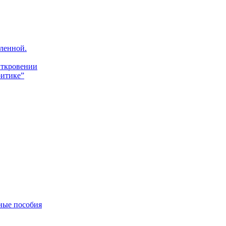
ленной.
Откровении
итике”
ные пособия