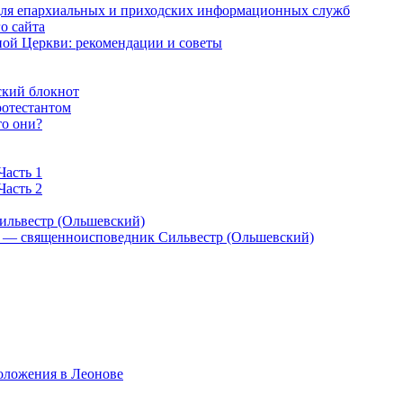
 для епархиальных и приходских информационных служб
о сайта
ой Церкви: рекомендации и советы
ский блокнот
ротестантом
то они?
Часть 1
Часть 2
ильвестр (Ольшевский)
) — священноисповедник Сильвестр (Ольшевский)
оложения в Леонове