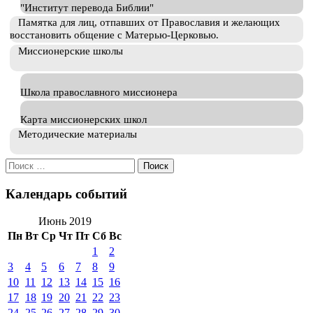
"Институт перевода Библии"
Памятка для лиц, отпавших от Православия и желающих
восстановить общение с Матерью-Церковью.
Миссионерские школы
Школа православного миссионера
Карта миссионерских школ
Методические материалы
Искать:
Календарь событий
Июнь 2019
Пн
Вт
Ср
Чт
Пт
Сб
Вс
1
2
3
4
5
6
7
8
9
10
11
12
13
14
15
16
17
18
19
20
21
22
23
24
25
26
27
28
29
30