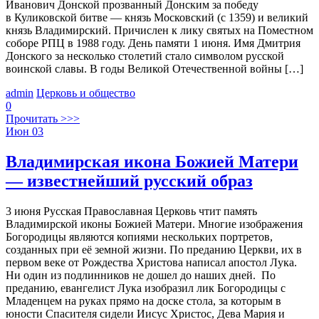
Иванович Донской прозванный Донским за победу
в Куликовской битве — князь Московский (с 1359) и великий
князь Владимирский. Причислен к лику святых на Поместном
соборе РПЦ в 1988 году. День памяти 1 июня. Имя Дмитрия
Донского за несколько столетий стало символом русской
воинской славы. В годы Великой Отечественной войны […]
admin
Церковь и общество
0
Прочитать >>>
Июн
03
Владимирская икона Божией Матери
— известнейший русский образ
3 июня Русская Православная Церковь чтит память
Владимирской иконы Божией Матери. Многие изображения
Богородицы являются копиями нескольких портретов,
созданных при её земной жизни. По преданию Церкви, их в
первом веке от Рождества Христова написал апостол Лука.
Ни один из подлинников не дошел до наших дней. По
преданию, евангелист Лука изобразил лик Богородицы с
Младенцем на руках прямо на доске стола, за которым в
юности Спасителя сидели Иисус Христос, Дева Мария и