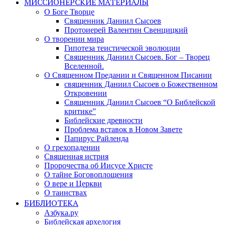
МИССИОНЕРСКИЕ МАТЕРИАЛЫ
О Боге Творце
Священник Даниил Сысоев
Протоиерей Валентин Свенцицкий
О творении мира
Гипотеза теистической эволюции
Священник Даниил Сысоев. Бог – Творец
Вселенной.
О Священном Предании и Священном Писании
священник Даниил Сысоев о Божественном
Откровении
Священник Даниил Сысоев “О Библейской
критике”
Библейские древности
Проблема вставок в Новом Завете
Папирус Райленда
О грехопадении
Священная истрия
Пророчества об Иисусе Христе
О тайне Боговоплощения
О вере и Церкви
О таинствах
БИБЛИОТЕКА
Азбука.ру
Библейская архелогия