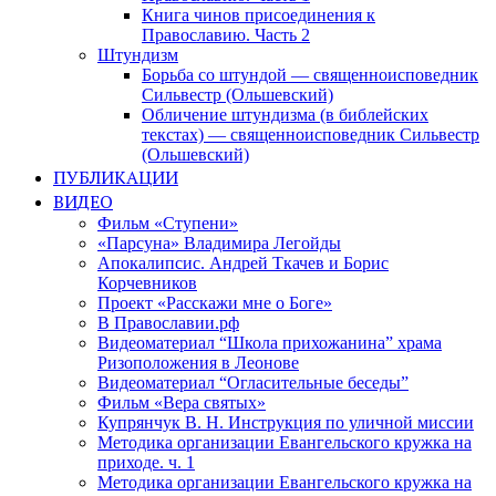
Книга чинов присоединения к
Православию. Часть 2
Штундизм
Борьба со штундой — священноисповедник
Сильвестр (Ольшевский)
Обличение штундизма (в библейских
текстах) — священноисповедник Сильвестр
(Ольшевский)
ПУБЛИКАЦИИ
ВИДЕО
Фильм «Ступени»
«Парсуна» Владимира Легойды
Апокалипсис. Андрей Ткачев и Борис
Корчевников
Проект «Расскажи мне о Боге»
В Православии.рф
Видеоматериал “Школа прихожанина” храма
Ризоположения в Леонове
Видеоматериал “Огласительные беседы”
Фильм «Вера святых»
Купрянчук В. Н. Инструкция по уличной миссии
Методика организации Евангельского кружка на
приходе. ч. 1
Методика организации Евангельского кружка на