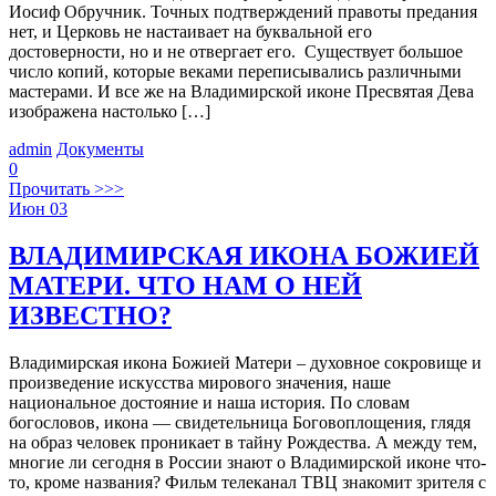
Иосиф Обручник. Точных подтверждений правоты предания
нет, и Церковь не настаивает на буквальной его
достоверности, но и не отвергает его. Существует большое
число копий, которые веками переписывались различными
мастерами. И все же на Владимирской иконе Пресвятая Дева
изображена настолько […]
admin
Документы
0
Прочитать >>>
Июн
03
ВЛАДИМИРСКАЯ ИКОНА БОЖИЕЙ
МАТЕРИ. ЧТО НАМ О НЕЙ
ИЗВЕСТНО?
Владимирская икона Божией Матери – духовное сокровище и
произведение искусства мирового значения, наше
национальное достояние и наша история. По словам
богословов, икона — свидетельница Боговоплощения, глядя
на образ человек проникает в тайну Рождества. А между тем,
многие ли сегодня в России знают о Владимирской иконе что-
то, кроме названия? Фильм телеканал ТВЦ знакомит зрителя с