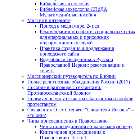
Библейская археология
Библейская археология СПбДА
Мультимедийные пособия
Миссия в интернете
Приход в медиамире, 2- изд
Рекомендации по работе в социальных сетях
для епархиальных и приходских
информационных служб
Практика создания и поддержания
приходского сайта
Видеоблоги священников Русской
Православной Церкви: рекомендации и
советы
Миссионерский путеводитель по Библии
Новые религиозные объединения России (2017)
Пособие в разговоре с сектантами.
Противосектантский блокнот
Почему я не могу оставаться баптистом и вообще
протестантом
Священник Олег Стеняев: “Свидетели Иеговы” –
кто они?
Чины присоединения к Православию
Чины присоединения в православную веру
Книга чинов присоединения к
Православию. Часть 1