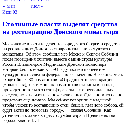
« Май
Июл »
Июн
03
Столичные власти выделят средства
на реставрацию Донского монастыря
Московские власти выделят из городского бюджета средства
на реставрацию Донского ставропигиального мужского
монастыря. Об этом сообщил мэр Москвы Сергей Собянин
после посещения обители вместе с министром культуры
России Владимиром Мединским.Донской монастырь,
который был основан в 1593 году, является объектом
культурного наследия федерального значения. В его ансамбль
входит более 30 памятников. «Отрадно, что реставрация
[монастыря], как и многих памятников старины в городе,
проходит не только за счет федеральных и региональных
средств, но и на частные пожертвования. Сделано многое, но
предстоит еще немало. Мы сейчас говорили с владыкой,
чтобы ускорить реставрацию стен, башен, главного собора, ей
будет активно помогать город», — сказал Собянин. Как
уточняется в данных пресс-службы мэра и Правительства
города, власти […]