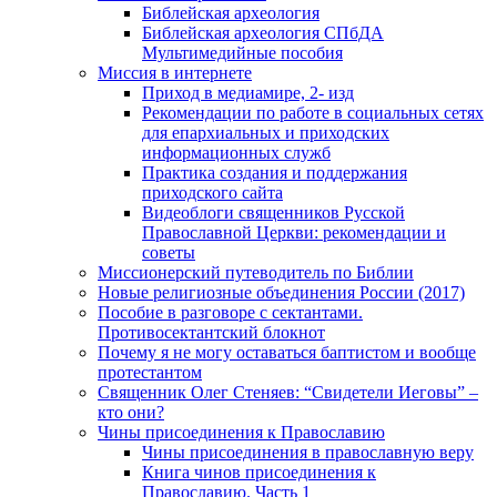
Библейская археология
Библейская археология СПбДА
Мультимедийные пособия
Миссия в интернете
Приход в медиамире, 2- изд
Рекомендации по работе в социальных сетях
для епархиальных и приходских
информационных служб
Практика создания и поддержания
приходского сайта
Видеоблоги священников Русской
Православной Церкви: рекомендации и
советы
Миссионерский путеводитель по Библии
Новые религиозные объединения России (2017)
Пособие в разговоре с сектантами.
Противосектантский блокнот
Почему я не могу оставаться баптистом и вообще
протестантом
Священник Олег Стеняев: “Свидетели Иеговы” –
кто они?
Чины присоединения к Православию
Чины присоединения в православную веру
Книга чинов присоединения к
Православию. Часть 1