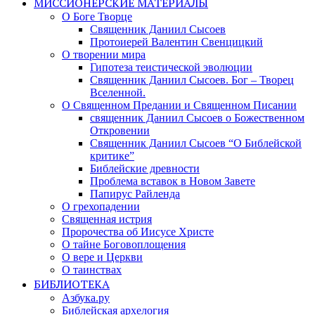
МИССИОНЕРСКИЕ МАТЕРИАЛЫ
О Боге Творце
Священник Даниил Сысоев
Протоиерей Валентин Свенцицкий
О творении мира
Гипотеза теистической эволюции
Священник Даниил Сысоев. Бог – Творец
Вселенной.
О Священном Предании и Священном Писании
священник Даниил Сысоев о Божественном
Откровении
Священник Даниил Сысоев “О Библейской
критике”
Библейские древности
Проблема вставок в Новом Завете
Папирус Райленда
О грехопадении
Священная истрия
Пророчества об Иисусе Христе
О тайне Боговоплощения
О вере и Церкви
О таинствах
БИБЛИОТЕКА
Азбука.ру
Библейская архелогия