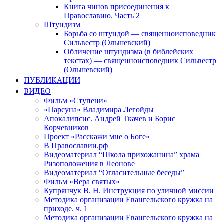
Книга чинов присоединения к
Православию. Часть 2
Штундизм
Борьба со штундой — священноисповедник
Сильвестр (Ольшевский)
Обличение штундизма (в библейских
текстах) — священноисповедник Сильвестр
(Ольшевский)
ПУБЛИКАЦИИ
ВИДЕО
Фильм «Ступени»
«Парсуна» Владимира Легойды
Апокалипсис. Андрей Ткачев и Борис
Корчевников
Проект «Расскажи мне о Боге»
В Православии.рф
Видеоматериал “Школа прихожанина” храма
Ризоположения в Леонове
Видеоматериал “Огласительные беседы”
Фильм «Вера святых»
Купрянчук В. Н. Инструкция по уличной миссии
Методика организации Евангельского кружка на
приходе. ч. 1
Методика организации Евангельского кружка на