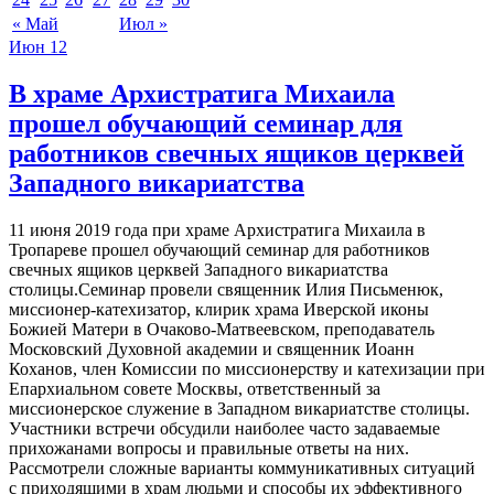
« Май
Июл »
Июн
12
В храме Архистратига Михаила
прошел обучающий семинар для
работников свечных ящиков церквей
Западного викариатства
11 июня 2019 года при храме Архистратига Михаила в
Тропареве прошел обучающий семинар для работников
свечных ящиков церквей Западного викариатства
столицы.Семинар провели священник Илия Письменюк,
миссионер-катехизатор, клирик храма Иверской иконы
Божией Матери в Очаково-Матвеевском, преподаватель
Московский Духовной академии и священник Иоанн
Коханов, член Комиссии по миссионерству и катехизации при
Епархиальном совете Москвы, ответственный за
миссионерское служение в Западном викариатстве столицы.
Участники встречи обсудили наиболее часто задаваемые
прихожанами вопросы и правильные ответы на них.
Рассмотрели сложные варианты коммуникативных ситуаций
с приходящими в храм людьми и способы их эффективного