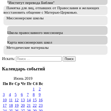
"Институт перевода Библии"
Памятка для лиц, отпавших от Православия и желающих
восстановить общение с Матерью-Церковью.
Миссионерские школы
Школа православного миссионера
Карта миссионерских школ
Методические материалы
Искать:
Календарь событий
Июнь 2019
Пн
Вт
Ср
Чт
Пт
Сб
Вс
1
2
3
4
5
6
7
8
9
10
11
12
13
14
15
16
17
18
19
20
21
22
23
24
25
26
27
28
29
30