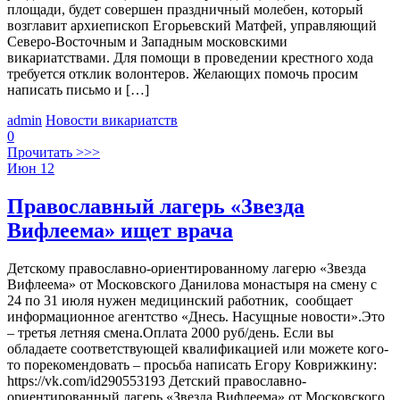
площади, будет совершен праздничный молебен, который
возглавит архиепископ Егорьевский Матфей, управляющий
Северо-Восточным и Западным московскими
викариатствами. Для помощи в проведении крестного хода
требуется отклик волонтеров. Желающих помочь просим
написать письмо и […]
admin
Новости викариатств
0
Прочитать >>>
Июн
12
Православный лагерь «Звезда
Вифлеема» ищет врача
Детскому православно-ориентированному лагерю «Звезда
Вифлеема» от Московского Данилова монастыря на смену с
24 по 31 июля нужен медицинский работник, сообщает
информационное агентство «Днесь. Насущные новости».Это
– третья летняя смена.Оплата 2000 руб/день. Если вы
обладаете соответствующей квалификацией или можете кого-
то порекомендовать – просьба написать Егору Коврижкину:
https://vk.com/id290553193 Детский православно-
ориентированный лагерь «Звезда Вифлеема» от Московского