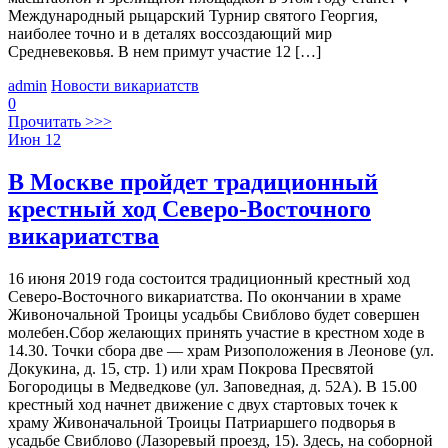
Международный рыцарский Турнир святого Георгия,
наиболее точно и в деталях воссоздающий мир
Средневековья. В нем примут участие 12 […]
admin
Новости викариатств
0
Прочитать >>>
Июн
12
В Москве пройдет традиционный
крестный ход Северо-Восточного
викариатства
16 июня 2019 года состоится традиционный крестный ход
Северо-Восточного викариатства. По окончании в храме
Живоночальной Троицы усадьбы Свиблово будет совершен
молебен.Сбор желающих принять участие в крестном ходе в
14.30. Точки сбора две — храм Ризоположения в Леонове (ул.
Докукина, д. 15, стр. 1) или храм Покрова Пресвятой
Богородицы в Медведкове (ул. Заповедная, д. 52А). В 15.00
крестный ход начнет движение с двух стартовых точек к
храму Живоначальной Троицы Патриаршего подворья в
усадьбе Свиблово (Лазоревый проезд, 15). Здесь, на соборной