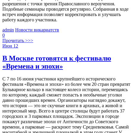
разрешения с точки зрения Православного вероучения.
Подобные семинары проводятся регулярно. Собранная в ходе
встреч информация позволяет корректировать и улучшать
работу каждого участника.
admin
Новости викариатств
0
Прочитать >>>
Июн
12
В Москве готовятся к фестивалю
«Времена и эпохи»
С 7 по 16 июня участники крупнейшего исторического
фестиваля «Времена и эпохи» из более чем 20 стран превратят
Бульварное кольцо в настоящее колесо истории, перемещаясь
по которому, каждый сможет попасть в необычные уголки
давно прошедших времен. Организаторы наглядно докажут,
что история — это не скучные книги в архивах, а живой и
интересный мир. Всего в центре столицы будут работать 37
городских и 3 парковых площадок. Экспозиции в городе
покажут различные эпохи от Античности до Советского
времени, а парковые — раскроют тему Средневековья. Самой
масштабной и зрелищной площадкой в этом году станет V