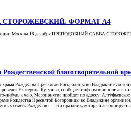
А СТОРОЖЕВСКИЙ. ФОРМАТ А4
атехизации Москвы 16 декабря ПРЕПОДОБНЫЙ САВВА СТОРОЖЕВ
я Рождественской благотворительной яр
ского храма Рождества Пресвятой Богородицы во Владыкине состо
 проведет Екатерина Кутузова, сообщает информационное агент
о-нибудь к чаю. Мероприятие пройдет по адресу: Алтуфьевское 
 храме Рождества Пресвятой Богородицы во Владыкине организо
етных семей. Рождество — это праздник, который ассоциируетс