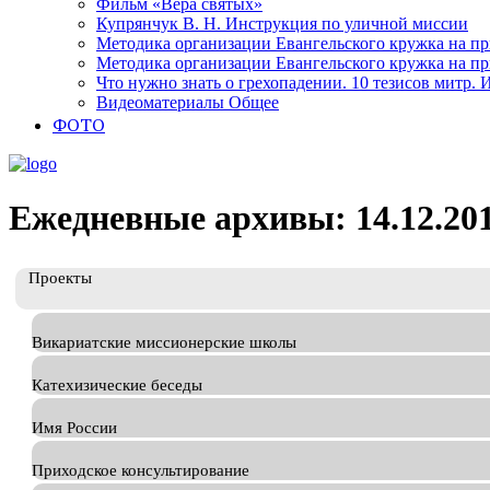
Фильм «Вера святых»
Купрянчук В. Н. Инструкция по уличной миссии
Методика организации Евангельского кружка на при
Методика организации Евангельского кружка на при
Что нужно знать о грехопадении. 10 тезисов митр.
Видеоматериалы Общее
ФОТО
Ежедневные архивы: 14.12.20
Проекты
Викариатские миссионерские школы
Катехизические беседы
Имя России
Приходское консультирование