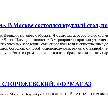
ви». В Москве состоялся круглый стол,
 Великого по адресу: Москва, Яузская ул., д. 5, состоялся круг
о «Днесь. Насущные новости».В мероприятии приняли участие:
их учебных заведений, священнослужители и общественные деят
цист, богослов, философ, основоположник раннего славянофиль
кону любви», в применении к его идее о братстве славянских на
А СТОРОЖЕВСКИЙ. ФОРМАТ А3
атехизации Москвы 16 декабря ПРЕПОДОБНЫЙ САВВА СТОРОЖЕВ