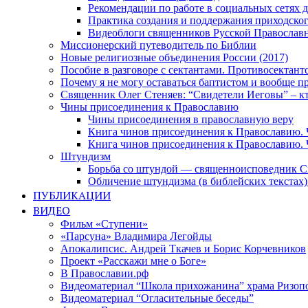
Рекомендации по работе в социальных сетях
Практика создания и поддержания приходског
Видеоблоги священников Русской Православн
Миссионерский путеводитель по Библии
Новые религиозные объединения России (2017)
Пособие в разговоре с сектантами. Противосектант
Почему я не могу оставаться баптистом и вообще п
Священник Олег Стеняев: “Свидетели Иеговы” – к
Чины присоединения к Православию
Чины присоединения в православную веру
Книга чинов присоединения к Православию. 
Книга чинов присоединения к Православию. 
Штундизм
Борьба со штундой — священноисповедник С
Обличение штундизма (в библейских текстах
ПУБЛИКАЦИИ
ВИДЕО
Фильм «Ступени»
«Парсуна» Владимира Легойды
Апокалипсис. Андрей Ткачев и Борис Корчевников
Проект «Расскажи мне о Боге»
В Православии.рф
Видеоматериал “Школа прихожанина” храма Ризоп
Видеоматериал “Огласительные беседы”