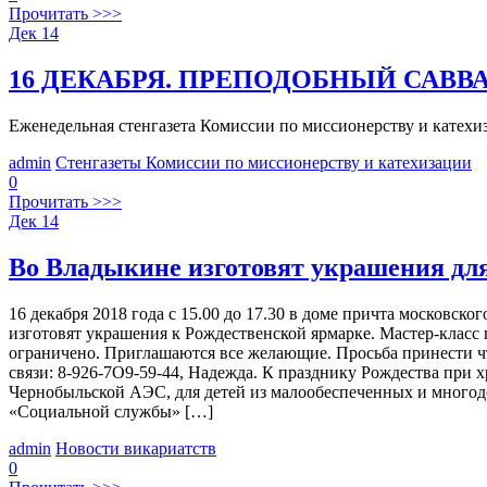
Прочитать >>>
Дек
14
16 ДЕКАБРЯ. ПРЕПОДОБНЫЙ САВВ
Еженедельная стенгазета Комиссии по миссионерству и к
admin
Стенгазеты Комиссии по миссионерству и катехизации
0
Прочитать >>>
Дек
14
Во Владыкине изготовят украшения дл
16 декабря 2018 года с 15.00 до 17.30 в доме причта москов
изготовят украшения к Рождественской ярмарке. Мастер-класс
ограничено. Приглашаются все желающие. Просьба принести чт
связи: 8-926-7О9-59-44, Надежда. К празднику Рождества при
Чернобыльской АЭС, для детей из малообеспеченных и многод
«Социальной службы» […]
admin
Новости викариатств
0