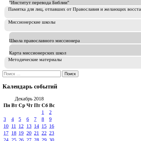
"Институт перевода Библии"
Памятка для лиц, отпавших от Православия и желающих восст
Миссионерские школы
Школа православного миссионера
Карта миссионерских школ
Методические материалы
Искать:
Календарь событий
Декабрь 2018
Пн
Вт
Ср
Чт
Пт
Сб
Вс
1
2
3
4
5
6
7
8
9
10
11
12
13
14
15
16
17
18
19
20
21
22
23
24
25
26
27
28
29
30