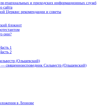
 для епархиальных и приходских информационных служб
о сайта
ой Церкви: рекомендации и советы
ский блокнот
ротестантом
то они?
Часть 1
Часть 2
ильвестр (Ольшевский)
) — священноисповедник Сильвестр (Ольшевский)
оложения в Леонове