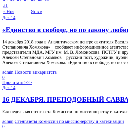
31
« Ноя
Янв »
Дек
14
«Единство в свободе, но по закону люб
14 декабря 2018 года в Аналитическом центре святителя Василия
Степановича Хомякова» , сообщает информационное агентств
представители МДА, МГУ им. М. В. Ломоносова, ПСТГУ и друг
Алексей Степанович Хомяков – русский поэт, художник, публи
Алексея Степановича Хомякова: «Единство в свободе, но по за
admin
Новости викариатств
0
Прочитать >>>
Дек
14
16 ДЕКАБРЯ. ПРЕПОДОБНЫЙ САВВ
Еженедельная стенгазета Комиссии по миссионерству и к
admin
Стенгазеты Комиссии по миссионерству и катехизации
0