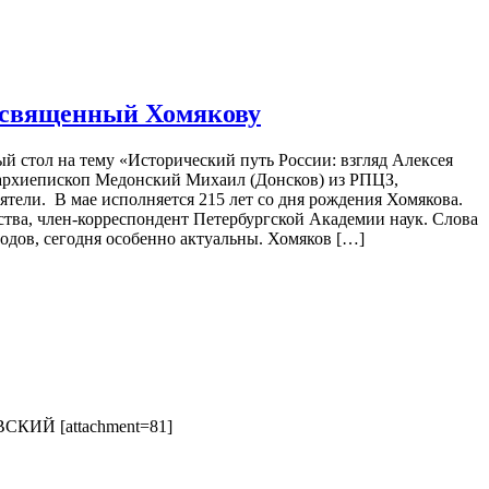
 посвященный Хомякову
лый стол на тему «Исторический путь России: взгляд Алексея
 архиепископ Медонский Михаил (Донсков) из РПЦЗ,
ели. В мае исполняется 215 лет со дня рождения Хомякова.
ства, член-корреспондент Петербургской Академии наук. Слова
родов, сегодня особенно актуальны. Хомяков […]
СКИЙ [attachment=81]