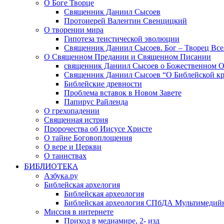
О Боге Творце
Священник Даниил Сысоев
Протоиерей Валентин Свенцицкий
О творении мира
Гипотеза теистической эволюции
Священник Даниил Сысоев. Бог – Творец Все
О Священном Предании и Священном Писании
священник Даниил Сысоев о Божественном 
Священник Даниил Сысоев “О Библейской кр
Библейские древности
Проблема вставок в Новом Завете
Папирус Райленда
О грехопадении
Священная истрия
Пророчества об Иисусе Христе
О тайне Боговоплощения
О вере и Церкви
О таинствах
БИБЛИОТЕКА
Азбука.ру
Библейская архелогия
Библейская археология
Библейская археология СПбДА Мультимедий
Миссия в интернете
Приход в медиамире, 2- изд