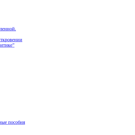
ленной.
Откровении
итике”
ные пособия