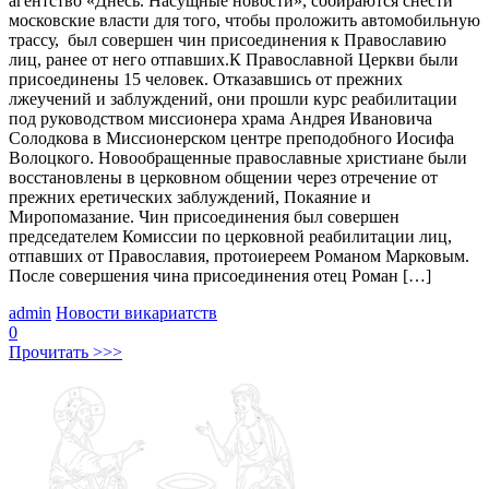
агентство «Днесь. Насущные новости», собираются снести
московские власти для того, чтобы проложить автомобильную
трассу, был совершен чин присоединения к Православию
лиц, ранее от него отпавших.К Православной Церкви были
присоединены 15 человек. Отказавшись от прежних
лжеучений и заблуждений, они прошли курс реабилитации
под руководством миссионера храма Андрея Ивановича
Солодкова в Миссионерском центре преподобного Иосифа
Волоцкого. Новообращенные православные христиане были
восстановлены в церковном общении через отречение от
прежних еретических заблуждений, Покаяние и
Миропомазание. Чин присоединения был совершен
председателем Комиссии по церковной реабилитации лиц,
отпавших от Православия, протоиереем Романом Марковым.
После совершения чина присоединения отец Роман […]
admin
Новости викариатств
0
Прочитать >>>