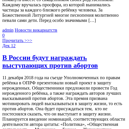
Каждому вручалась просфора, из которой вынимались
частицы за каждого близкого ребёнку человека. За
Божественной Литургией многие песнопения молитвенно
певали сами дети. Перед особо значимыми […]
admin
Новости викариатств
0
Прочитать >>>
Дек
12
В России будут награждать
выступающих против абортов
11 декабря 2018 года на съезде Уполномоченных по правам
ребёнка в ОПРФ презентовали новый проект в защиту
нерожденных. Общественники предложили провести Год
нерожденного ребёнка, а также награждать авторов лучших
высказываний против абортов. Эта премия призвана
мотивировать людей высказываться в защиту жизни, то есть
против абортов. Она будет присуждаться тем, кто не
постеснялся сказать, что он выступает в защиту жизни.
Планируется введение номинаций, соответствующих области
деятельности автора цитаты: «Политика», «Общественная