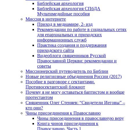
Библейская археология
Библейская археология СПбДА
Мультимедийные пособия
Миссия в интернете
Приход в медиамире, 2- изд
Рекомендации по работе в социальных сетях
для епархиальных и приходских
информационных служб
Практика создания и поддержания
приходского сайта
Видеоблоги священников Русской
Православной Церкви: рекомендации и
советы
Миссионерский путеводитель по Библии
Новые религиозные объединения России (2017)
Пособие в разговоре с сектантами.
Противосектантский блокнот
Почему я не могу оставаться баптистом и вообще
протестантом
Священник Олег Стеняев: “Свидетели Иеговы” –
кто они?
Чины присоединения к Православию
Чины присоединения в православную веру
Книга чинов присоединения к
Православию. Часть 1