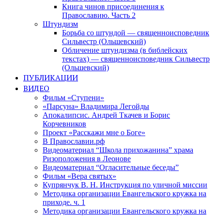
Книга чинов присоединения к
Православию. Часть 2
Штундизм
Борьба со штундой — священноисповедник
Сильвестр (Ольшевский)
Обличение штундизма (в библейских
текстах) — священноисповедник Сильвестр
(Ольшевский)
ПУБЛИКАЦИИ
ВИДЕО
Фильм «Ступени»
«Парсуна» Владимира Легойды
Апокалипсис. Андрей Ткачев и Борис
Корчевников
Проект «Расскажи мне о Боге»
В Православии.рф
Видеоматериал “Школа прихожанина” храма
Ризоположения в Леонове
Видеоматериал “Огласительные беседы”
Фильм «Вера святых»
Купрянчук В. Н. Инструкция по уличной миссии
Методика организации Евангельского кружка на
приходе. ч. 1
Методика организации Евангельского кружка на