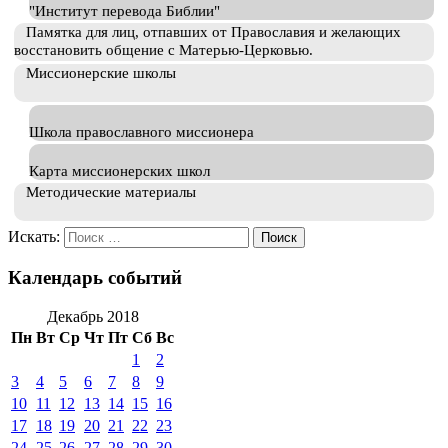
"Институт перевода Библии"
Памятка для лиц, отпавших от Православия и желающих
восстановить общение с Матерью-Церковью.
Миссионерские школы
Школа православного миссионера
Карта миссионерских школ
Методические материалы
Искать:
Календарь событий
Декабрь 2018
Пн
Вт
Ср
Чт
Пт
Сб
Вс
1
2
3
4
5
6
7
8
9
10
11
12
13
14
15
16
17
18
19
20
21
22
23
24
25
26
27
28
29
30