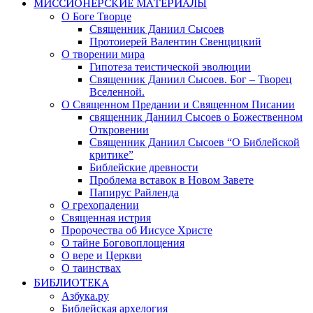
МИССИОНЕРСКИЕ МАТЕРИАЛЫ
О Боге Творце
Священник Даниил Сысоев
Протоиерей Валентин Свенцицкий
О творении мира
Гипотеза теистической эволюции
Священник Даниил Сысоев. Бог – Творец
Вселенной.
О Священном Предании и Священном Писании
священник Даниил Сысоев о Божественном
Откровении
Священник Даниил Сысоев “О Библейской
критике”
Библейские древности
Проблема вставок в Новом Завете
Папирус Райленда
О грехопадении
Священная истрия
Пророчества об Иисусе Христе
О тайне Боговоплощения
О вере и Церкви
О таинствах
БИБЛИОТЕКА
Азбука.ру
Библейская архелогия