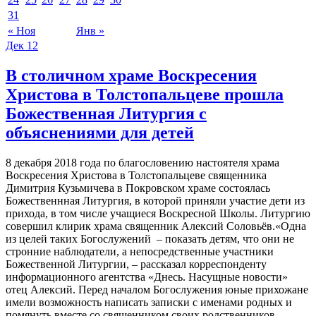
31
« Ноя
Янв »
Дек
12
В столичном храме Воскресения
Христова в Толстопальцеве прошла
Божественная Литургия с
объяснениями для детей
8 декабря 2018 года по благословению настоятеля храма
Воскресения Христова в Толстопальцеве священника
Димитрия Кузьмичева в Покровском храме состоялась
Божественнная Литургия, в которой приняли участие дети из
прихода, в том числе учащиеся Воскресной Школы. Литургию
совершил клирик храма священник Алексий Соловьёв.«Одна
из целей таких Богослужений – показать детям, что они не
стронние наблюдатели, а непосредственные участники
Божественной Литургии, – рассказал корреспонденту
информационного агентства «Днесь. Насущные новости»
отец Алексий. Перед началом Богослужения юные прихожане
имели возможность написать записки с именами родных и
помянуть вместе со священником своих родственников.