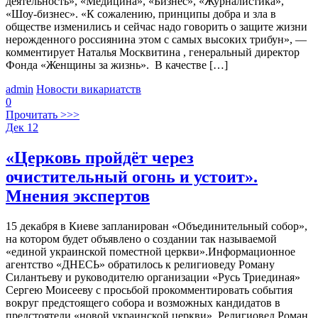
деятельность», «Медицина», «Бизнес», «Журналистика»,
«Шоу-бизнес». «К сожалению, принципы добра и зла в
обществе изменились и сейчас надо говорить о защите жизни
нерожденного россиянина этом с самых высоких трибун», —
комментирует Наталья Москвитина , генеральный директор
Фонда «Женщины за жизнь». В качестве […]
admin
Новости викариатств
0
Прочитать >>>
Дек
12
«Церковь пройдёт через
очистительный огонь и устоит».
Мнения экспертов
15 декабря в Киеве запланирован «Объединительный собор»,
на котором будет объявлено о создании так называемой
«единой украинской поместной церкви».Информационное
агентство «ДНЕСЬ» обратилось к религиоведу Роману
Силантьеву и руководителю организации «Русь Триединая»
Сергею Моисееву с просьбой прокомментировать события
вокруг предстоящего собора и возможных кандидатов в
предстоятели «новой украинской церкви». Религиовед Роман