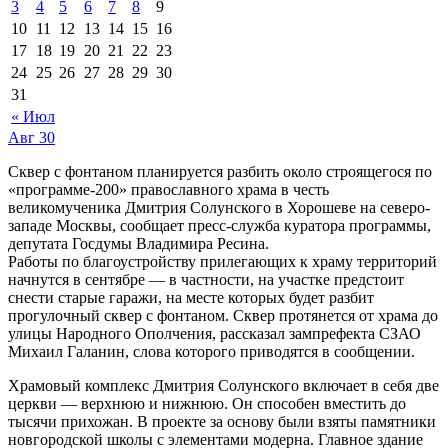
3
4
5
6
7
8
9
10
11
12
13
14
15
16
17
18
19
20
21
22
23
24
25
26
27
28
29
30
31
« Июл
Авг
30
Сквер с фонтаном планируется разбить около строящегося по
«программе-200» православного храма в честь
великомученика Дмитрия Солунского в Хорошеве на северо-
западе Москвы, сообщает пресс-служба куратора программы,
депутата Госдумы Владимира Ресина.
Работы по благоустройству прилегающих к храму территорий
начнутся в сентябре — в частности, на участке предстоит
снести старые гаражи, на месте которых будет разбит
прогулочный сквер с фонтаном. Сквер протянется от храма до
улицы Народного Ополчения, рассказал зампрефекта СЗАО
Михаил Галанин, слова которого приводятся в сообщении.
Храмовый комплекс Дмитрия Солунского включает в себя две
церкви — верхнюю и нижнюю. Он способен вместить до
тысячи прихожан. В проекте за основу были взяты памятники
новгородской школы с элементами модерна. Главное здание