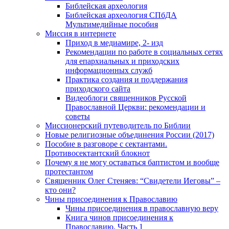
Библейская археология
Библейская археология СПбДА
Мультимедийные пособия
Миссия в интернете
Приход в медиамире, 2- изд
Рекомендации по работе в социальных сетях
для епархиальных и приходских
информационных служб
Практика создания и поддержания
приходского сайта
Видеоблоги священников Русской
Православной Церкви: рекомендации и
советы
Миссионерский путеводитель по Библии
Новые религиозные объединения России (2017)
Пособие в разговоре с сектантами.
Противосектантский блокнот
Почему я не могу оставаться баптистом и вообще
протестантом
Священник Олег Стеняев: “Свидетели Иеговы” –
кто они?
Чины присоединения к Православию
Чины присоединения в православную веру
Книга чинов присоединения к
Православию. Часть 1