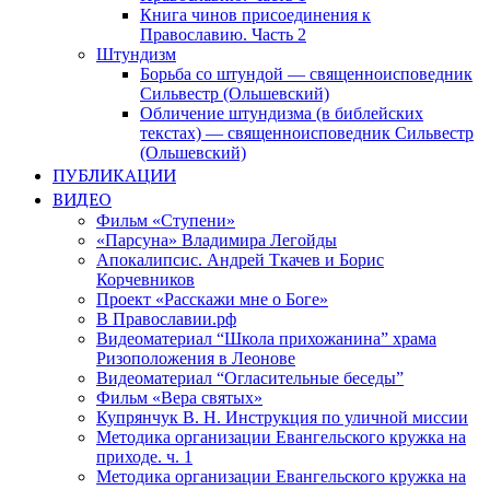
Книга чинов присоединения к
Православию. Часть 2
Штундизм
Борьба со штундой — священноисповедник
Сильвестр (Ольшевский)
Обличение штундизма (в библейских
текстах) — священноисповедник Сильвестр
(Ольшевский)
ПУБЛИКАЦИИ
ВИДЕО
Фильм «Ступени»
«Парсуна» Владимира Легойды
Апокалипсис. Андрей Ткачев и Борис
Корчевников
Проект «Расскажи мне о Боге»
В Православии.рф
Видеоматериал “Школа прихожанина” храма
Ризоположения в Леонове
Видеоматериал “Огласительные беседы”
Фильм «Вера святых»
Купрянчук В. Н. Инструкция по уличной миссии
Методика организации Евангельского кружка на
приходе. ч. 1
Методика организации Евангельского кружка на