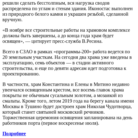
решили сделать бесстолпным, вся нагрузка сводов
распределена по углам и стенам здания. Иконостас выполнен
из природного белого камня и украшен резьбой, сделанной
вручную.
«В ноябре все строительные работы на храмовом комплексе
должны быть завершены, а до конца года храм будет
освящен», — цитирует пресс-служба В.Ресина.
Всего в СЗАО в рамках «программы-200» работа ведется по
20 земельным участкам. На сегодня два храма уже введены в
эксплуатацию, семь объектов — в стадии активного
строительства, и еще по девяти адресам идет подготовка к
проектированию.
В частности, храм Константина и Елены в Митино недавно
увенчался освященным крестом, все восемь главок храма
покрыты не обычным сусальным золотом, а мозаикой из
смальты. Кроме того, летом 2019 года на берегу канала имени
Москвы в Тушино будет достроен храм Николая Чудотворца,
который станет святыней московский речников.
Торжественная церемония освящения запланирована на день
работников порта (первое воскресенье июля).
Подробнее