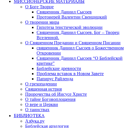
МИССИОНЕРСКИЕ МАТЕРИАЛЫ
О Боге Творце
Священник Даниил Сысоев
Протоиерей Валентин Свенцицкий
О творении мира
Гипотеза теистической эволюции
Священник Даниил Сысоев. Бог – Творец
Вселенной.
О Священном Предании и Священном Писании
священник Даниил Сысоев о Божественном
Откровении
Священник Даниил Сысоев “О Библейской
критике”
Библейские древности
Проблема вставок в Новом Завете
Папирус Райленда
О грехопадении
Священная истрия
Пророчества об Иисусе Христе
О тайне Боговоплощения
О вере и Церкви
О таинствах
БИБЛИОТЕКА
Азбука.ру
Библейская архелогия