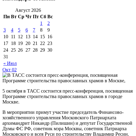
Август 2026
Пн
Вт
Ср
Чт
Пт
Сб
Вс
1
2
3
4
5
6
7
8
9
10
11
12
13
14
15
16
17
18
19
20
21
22
23
24
25
26
27
28
29
30
31
« Июл
Окт
02
5 октября в ТАСС состоится пресс-конференция, посвященная
Программе строительства православных храмов в городе
Москве.
В мероприятии примут участие председатель Финансово-
хозяйственного управления Московского Патриархата
архимандрит Никандр (Пилишин) и депутат Государственной
Думы ФС РФ, советник мэра Москвы, советник Патриарха
Московского и всея Руси по строительству Владимир Ресин.