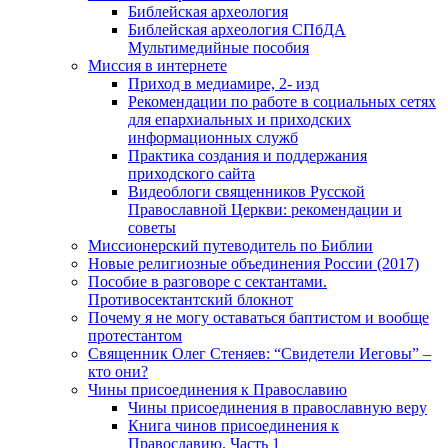
Библейская археология
Библейская археология СПбДА
Мультимедийные пособия
Миссия в интернете
Приход в медиамире, 2- изд
Рекомендации по работе в социальных сетях
для епархиальных и приходских
информационных служб
Практика создания и поддержания
приходского сайта
Видеоблоги священников Русской
Православной Церкви: рекомендации и
советы
Миссионерский путеводитель по Библии
Новые религиозные объединения России (2017)
Пособие в разговоре с сектантами.
Противосектантский блокнот
Почему я не могу оставаться баптистом и вообще
протестантом
Священник Олег Стеняев: “Свидетели Иеговы” –
кто они?
Чины присоединения к Православию
Чины присоединения в православную веру
Книга чинов присоединения к
Православию. Часть 1