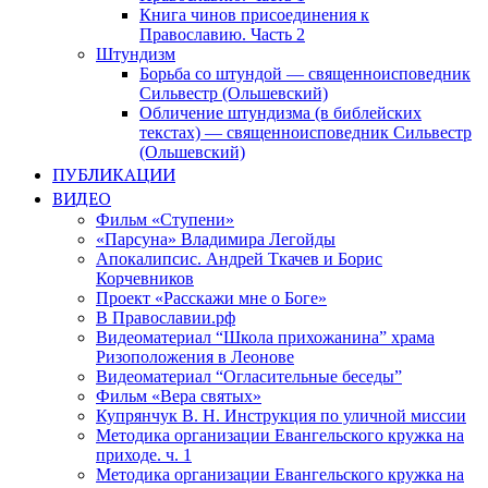
Книга чинов присоединения к
Православию. Часть 2
Штундизм
Борьба со штундой — священноисповедник
Сильвестр (Ольшевский)
Обличение штундизма (в библейских
текстах) — священноисповедник Сильвестр
(Ольшевский)
ПУБЛИКАЦИИ
ВИДЕО
Фильм «Ступени»
«Парсуна» Владимира Легойды
Апокалипсис. Андрей Ткачев и Борис
Корчевников
Проект «Расскажи мне о Боге»
В Православии.рф
Видеоматериал “Школа прихожанина” храма
Ризоположения в Леонове
Видеоматериал “Огласительные беседы”
Фильм «Вера святых»
Купрянчук В. Н. Инструкция по уличной миссии
Методика организации Евангельского кружка на
приходе. ч. 1
Методика организации Евангельского кружка на