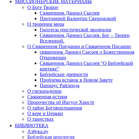
МИССИОНЕРСКИЕ МАТЕРИАЛЫ
О Боге Творце
Священник Даниил Сысоев
Протоиерей Валентин Свенцицкий
О творении мира
Гипотеза теистической эволюции
Священник Даниил Сысоев. Бог – Творец
Вселенной.
О Священном Предании и Священном Писании
священник Даниил Сысоев о Божественном
Откровении
Священник Даниил Сысоев “О Библейской
критике”
Библейские древности
Проблема вставок в Новом Завете
Папирус Райленда
О грехопадении
Священная истрия
Пророчества об Иисусе Христе
О тайне Боговоплощения
О вере и Церкви
О таинствах
БИБЛИОТЕКА
Азбука.ру
Библейская архелогия