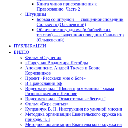
Книга чинов присоединения к
Православию. Часть 2
Штундизм
Борьба со штундой — священноисповедник
Сильвестр (Ольшевский)
Обличение штундизма (в библейских
текстах) — священноисповедник Сильвестр
(Ольшевский)
ПУБЛИКАЦИИ
ВИДЕО
Фильм «Ступени»
«Парсуна» Владимира Легойды
Апокалипсис. Андрей Ткачев и Борис
Корчевников
Проект «Расскажи мне о Боге»
В Православии.рф
Видеоматериал “Школа прихожанина” храма
Ризоположения в Леонове
Видеоматериал “Огласительные беседы”
Фильм «Вера святых»
Купрянчук В. Н. Инструкция по уличной миссии
Методика организации Евангельского кружка на
приходе. ч. 1
Методика организации Евангельского кружка на