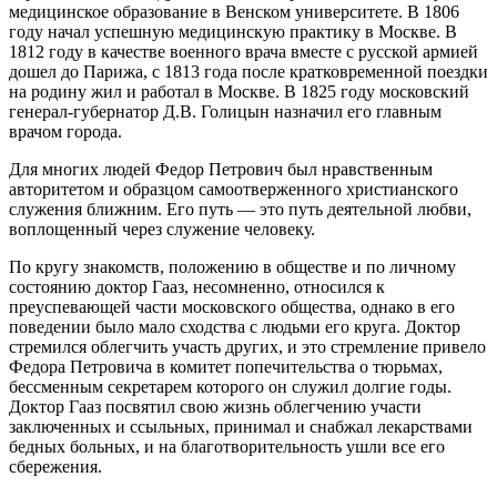
медицинское образование в Венском университете. В 1806
году начал успешную медицинскую практику в Москве. В
1812 году в качестве военного врача вместе с русской армией
дошел до Парижа, с 1813 года после кратковременной поездки
на родину жил и работал в Москве. В 1825 году московский
генерал-губернатор Д.В. Голицын назначил его главным
врачом города.
Для многих людей Федор Петрович был нравственным
авторитетом и образцом самоотверженного христианского
служения ближним. Его путь — это путь деятельной любви,
воплощенный через служение человеку.
По кругу знакомств, положению в обществе и по личному
состоянию доктор Гааз, несомненно, относился к
преуспевающей части московского общества, однако в его
поведении было мало сходства с людьми его круга. Доктор
стремился облегчить участь других, и это стремление привело
Федора Петровича в комитет попечительства о тюрьмах,
бессменным секретарем которого он служил долгие годы.
Доктор Гааз посвятил свою жизнь облегчению участи
заключенных и ссыльных, принимал и снабжал лекарствами
бедных больных, и на благотворительность ушли все его
сбережения.