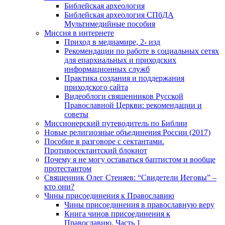
Библейская археология
Библейская археология СПбДА
Мультимедийные пособия
Миссия в интернете
Приход в медиамире, 2- изд
Рекомендации по работе в социальных сетях
для епархиальных и приходских
информационных служб
Практика создания и поддержания
приходского сайта
Видеоблоги священников Русской
Православной Церкви: рекомендации и
советы
Миссионерский путеводитель по Библии
Новые религиозные объединения России (2017)
Пособие в разговоре с сектантами.
Противосектантский блокнот
Почему я не могу оставаться баптистом и вообще
протестантом
Священник Олег Стеняев: “Свидетели Иеговы” –
кто они?
Чины присоединения к Православию
Чины присоединения в православную веру
Книга чинов присоединения к
Православию. Часть 1