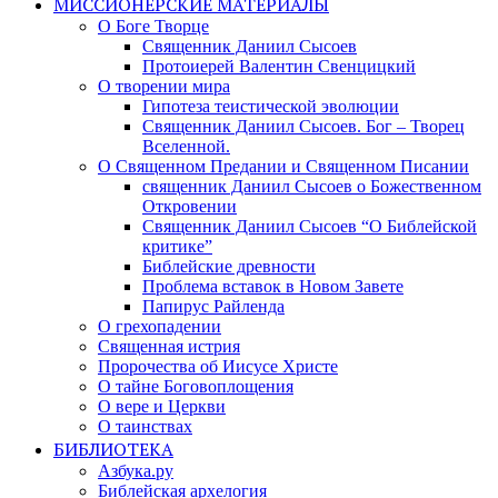
МИССИОНЕРСКИЕ МАТЕРИАЛЫ
О Боге Творце
Священник Даниил Сысоев
Протоиерей Валентин Свенцицкий
О творении мира
Гипотеза теистической эволюции
Священник Даниил Сысоев. Бог – Творец
Вселенной.
О Священном Предании и Священном Писании
священник Даниил Сысоев о Божественном
Откровении
Священник Даниил Сысоев “О Библейской
критике”
Библейские древности
Проблема вставок в Новом Завете
Папирус Райленда
О грехопадении
Священная истрия
Пророчества об Иисусе Христе
О тайне Боговоплощения
О вере и Церкви
О таинствах
БИБЛИОТЕКА
Азбука.ру
Библейская архелогия