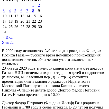
1
2
3
4
5
6
7
8
9
10
11
12
13
14
15
16
17
18
19
20
21
22
23
24
25
26
27
28
29
30
31
« Июл
Янв
22
В 2020 году исполняется 240 лет со дня рождения Фридриха
Иосифа Гааза — русского врача немецкого происхождения,
посвятившего жизнь облегчению участи заключенных и
ссыльных.
23 января 2020 года в мемориальной комнате-музее доктора
Гааза в НИИ гигиены и охраны здоровья детей и подростков
(г. Москва, М. Казенный пер., д. 5, стр. 5) состоится
презентация книги главного редактора Издательства
Московской Патриархии епископа Балашихинского
Николая «Спешите делать добро. Доктор Федор Петрович
Гааз». Начало презентации в 16.00.
Доктор Федор Петрович (Фридрих Иосиф) Гааз родился в
Германии в 1780 году в семье аптекаря. В 20 лет он получил