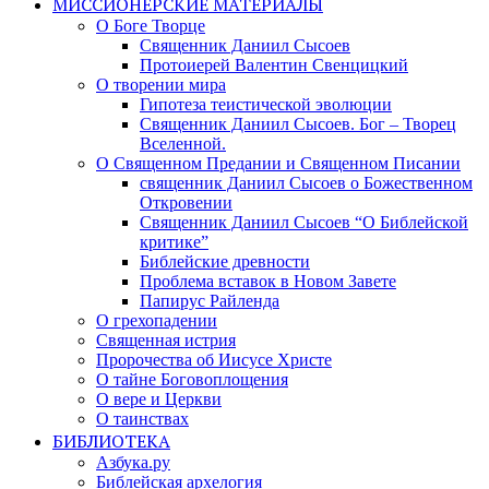
МИССИОНЕРСКИЕ МАТЕРИАЛЫ
О Боге Творце
Священник Даниил Сысоев
Протоиерей Валентин Свенцицкий
О творении мира
Гипотеза теистической эволюции
Священник Даниил Сысоев. Бог – Творец
Вселенной.
О Священном Предании и Священном Писании
священник Даниил Сысоев о Божественном
Откровении
Священник Даниил Сысоев “О Библейской
критике”
Библейские древности
Проблема вставок в Новом Завете
Папирус Райленда
О грехопадении
Священная истрия
Пророчества об Иисусе Христе
О тайне Боговоплощения
О вере и Церкви
О таинствах
БИБЛИОТЕКА
Азбука.ру
Библейская архелогия