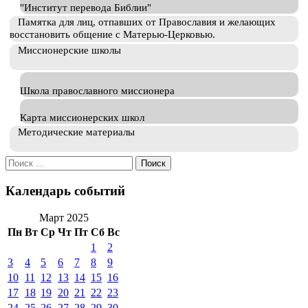
"Институт перевода Библии"
Памятка для лиц, отпавших от Православия и желающих
восстановить общение с Матерью-Церковью.
Миссионерские школы
Школа православного миссионера
Карта миссионерских школ
Методические материалы
Искать:
Календарь событий
Март 2025
Пн
Вт
Ср
Чт
Пт
Сб
Вс
1
2
3
4
5
6
7
8
9
10
11
12
13
14
15
16
17
18
19
20
21
22
23
24
25
26
27
28
29
30