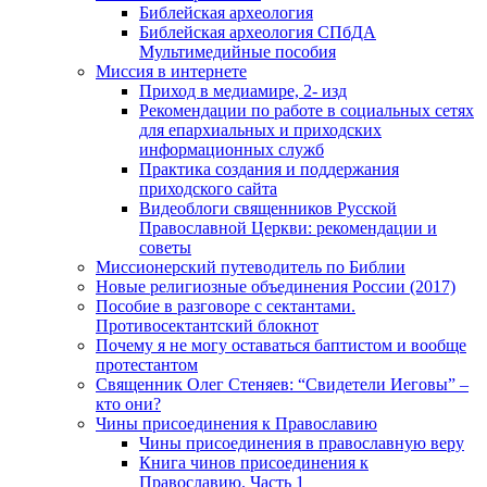
Библейская археология
Библейская археология СПбДА
Мультимедийные пособия
Миссия в интернете
Приход в медиамире, 2- изд
Рекомендации по работе в социальных сетях
для епархиальных и приходских
информационных служб
Практика создания и поддержания
приходского сайта
Видеоблоги священников Русской
Православной Церкви: рекомендации и
советы
Миссионерский путеводитель по Библии
Новые религиозные объединения России (2017)
Пособие в разговоре с сектантами.
Противосектантский блокнот
Почему я не могу оставаться баптистом и вообще
протестантом
Священник Олег Стеняев: “Свидетели Иеговы” –
кто они?
Чины присоединения к Православию
Чины присоединения в православную веру
Книга чинов присоединения к
Православию. Часть 1