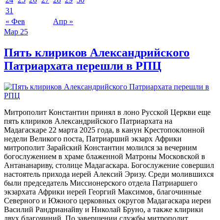
31
« Фев
Апр »
Мар
25
Пять клириков Александрийского
Патриархата перешли в РПЦ
Митрополит Константин принял в лоно Русской Церкви еще
пять клириков Александрийского Патриархата на
Мадагаскаре 22 марта 2025 года, в канун Крестопоклонной
недели Великого поста, Патриарший экзарх Африки
митрополит Зарайский Константин молился за вечерним
богослужением в храме блаженной Матроны Московской в
Антананариву, столице Мадагаскара. Богослужение совершил
настоятель прихода иерей Алексий Эризу. Среди молившихся
были председатель Миссионерского отдела Патриаршего
экзархата Африки иерей Георгий Максимов, благочинные
Северного и Южного церковных округов Мадагаскара иереи
Василий Рандрианайву и Николай Бруно, а также клирики
двух благочиний. По завершении службы митрополит