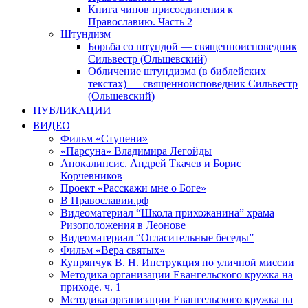
Книга чинов присоединения к
Православию. Часть 2
Штундизм
Борьба со штундой — священноисповедник
Сильвестр (Ольшевский)
Обличение штундизма (в библейских
текстах) — священноисповедник Сильвестр
(Ольшевский)
ПУБЛИКАЦИИ
ВИДЕО
Фильм «Ступени»
«Парсуна» Владимира Легойды
Апокалипсис. Андрей Ткачев и Борис
Корчевников
Проект «Расскажи мне о Боге»
В Православии.рф
Видеоматериал “Школа прихожанина” храма
Ризоположения в Леонове
Видеоматериал “Огласительные беседы”
Фильм «Вера святых»
Купрянчук В. Н. Инструкция по уличной миссии
Методика организации Евангельского кружка на
приходе. ч. 1
Методика организации Евангельского кружка на