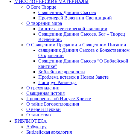
МИССИОНЕРСКИЕ МАТЕРИАЛЫ
О Боге Творце
Священник Даниил Сысоев
Протоиерей Валентин Свенцицкий
О творении мира
Гипотеза теистической эволюции
Священник Даниил Сысоев. Бог – Творец
Вселенной.
О Священном Предании и Священном Писании
священник Даниил Сысоев о Божественном
Откровении
Священник Даниил Сысоев “О Библейской
критике”
Библейские древности
Проблема вставок в Новом Завете
Папирус Райленда
О грехопадении
Священная истрия
Пророчества об Иисусе Христе
О тайне Боговоплощения
О вере и Церкви
О таинствах
БИБЛИОТЕКА
Азбука.ру
Библейская архелогия