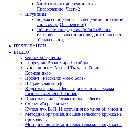
Книга чинов присоединения к
Православию. Часть 2
Штундизм
Борьба со штундой — священноисповедник
Сильвестр (Ольшевский)
Обличение штундизма (в библейских
текстах) — священноисповедник Сильвестр
(Ольшевский)
ПУБЛИКАЦИИ
ВИДЕО
Фильм «Ступени»
«Парсуна» Владимира Легойды
Апокалипсис. Андрей Ткачев и Борис
Корчевников
Проект «Расскажи мне о Боге»
В Православии.рф
Видеоматериал “Школа прихожанина” храма
Ризоположения в Леонове
Видеоматериал “Огласительные беседы”
Фильм «Вера святых»
Купрянчук В. Н. Инструкция по уличной миссии
Методика организации Евангельского кружка на
приходе. ч. 1
Методика организации Евангельского кружка на