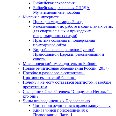
Библейская археология
Библейская археология СПбДА
Мультимедийные пособия
Миссия в интернете
Приход в медиамире, 2- изд
Рекомендации по работе в социальных сетях
для епархиальных и приходских
информационных служб
Практика создания и поддержания
приходского сайта
Видеоблоги священников Русской
Православной Церкви: рекомендации и
советы
Миссионерский путеводитель по Библии
Новые религиозные объединения России (2017)
Пособие в разговоре с сектантами.
Противосектантский блокнот
Почему я не могу оставаться баптистом и вообще
протестантом
Священник Олег Стеняев: “Свидетели Иеговы” –
кто они?
Чины присоединения к Православию
Чины присоединения в православную веру
Книга чинов присоединения к
Православию. Часть 1