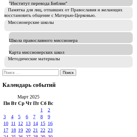
"Институт перевода Библии"
Памятка для лиц, отпавших от Православия и желающих
восстановить общение с Матерью-Церковью.
Миссионерские школы
Школа православного миссионера
Карта миссионерских школ
Методические материалы
Искать:
Календарь событий
Март 2025
Пн
Вт
Ср
Чт
Пт
Сб
Вс
1
2
3
4
5
6
7
8
9
10
11
12
13
14
15
16
17
18
19
20
21
22
23
24
25
26
27
28
29
30