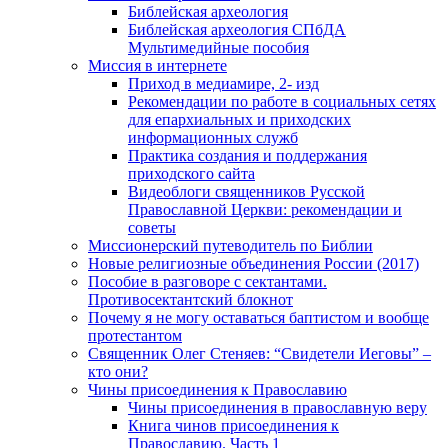
Библейская археология
Библейская археология СПбДА
Мультимедийные пособия
Миссия в интернете
Приход в медиамире, 2- изд
Рекомендации по работе в социальных сетях
для епархиальных и приходских
информационных служб
Практика создания и поддержания
приходского сайта
Видеоблоги священников Русской
Православной Церкви: рекомендации и
советы
Миссионерский путеводитель по Библии
Новые религиозные объединения России (2017)
Пособие в разговоре с сектантами.
Противосектантский блокнот
Почему я не могу оставаться баптистом и вообще
протестантом
Священник Олег Стеняев: “Свидетели Иеговы” –
кто они?
Чины присоединения к Православию
Чины присоединения в православную веру
Книга чинов присоединения к
Православию. Часть 1