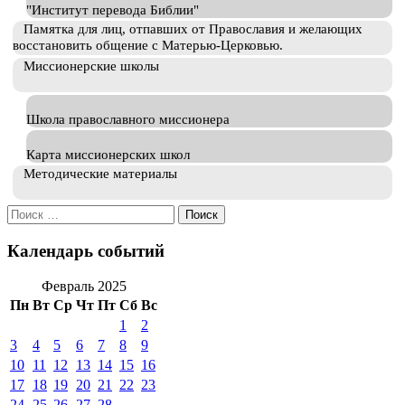
"Институт перевода Библии"
Памятка для лиц, отпавших от Православия и желающих
восстановить общение с Матерью-Церковью.
Миссионерские школы
Школа православного миссионера
Карта миссионерских школ
Методические материалы
Искать:
Календарь событий
Февраль 2025
Пн
Вт
Ср
Чт
Пт
Сб
Вс
1
2
3
4
5
6
7
8
9
10
11
12
13
14
15
16
17
18
19
20
21
22
23
24
25
26
27
28