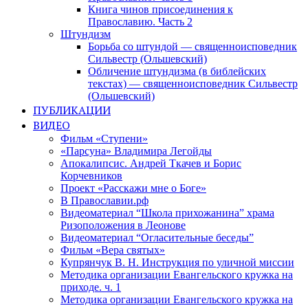
Книга чинов присоединения к
Православию. Часть 2
Штундизм
Борьба со штундой — священноисповедник
Сильвестр (Ольшевский)
Обличение штундизма (в библейских
текстах) — священноисповедник Сильвестр
(Ольшевский)
ПУБЛИКАЦИИ
ВИДЕО
Фильм «Ступени»
«Парсуна» Владимира Легойды
Апокалипсис. Андрей Ткачев и Борис
Корчевников
Проект «Расскажи мне о Боге»
В Православии.рф
Видеоматериал “Школа прихожанина” храма
Ризоположения в Леонове
Видеоматериал “Огласительные беседы”
Фильм «Вера святых»
Купрянчук В. Н. Инструкция по уличной миссии
Методика организации Евангельского кружка на
приходе. ч. 1
Методика организации Евангельского кружка на