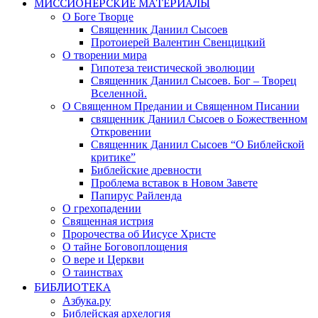
МИССИОНЕРСКИЕ МАТЕРИАЛЫ
О Боге Творце
Священник Даниил Сысоев
Протоиерей Валентин Свенцицкий
О творении мира
Гипотеза теистической эволюции
Священник Даниил Сысоев. Бог – Творец
Вселенной.
О Священном Предании и Священном Писании
священник Даниил Сысоев о Божественном
Откровении
Священник Даниил Сысоев “О Библейской
критике”
Библейские древности
Проблема вставок в Новом Завете
Папирус Райленда
О грехопадении
Священная истрия
Пророчества об Иисусе Христе
О тайне Боговоплощения
О вере и Церкви
О таинствах
БИБЛИОТЕКА
Азбука.ру
Библейская архелогия