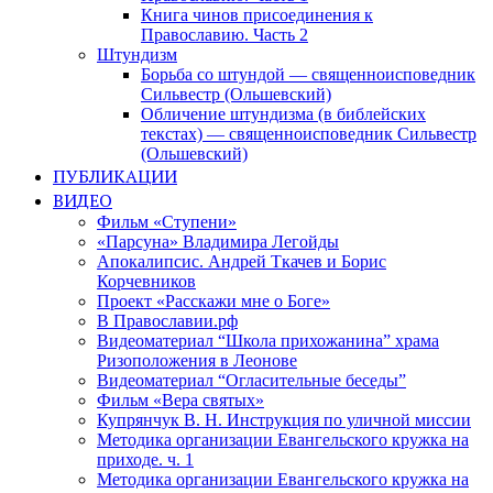
Книга чинов присоединения к
Православию. Часть 2
Штундизм
Борьба со штундой — священноисповедник
Сильвестр (Ольшевский)
Обличение штундизма (в библейских
текстах) — священноисповедник Сильвестр
(Ольшевский)
ПУБЛИКАЦИИ
ВИДЕО
Фильм «Ступени»
«Парсуна» Владимира Легойды
Апокалипсис. Андрей Ткачев и Борис
Корчевников
Проект «Расскажи мне о Боге»
В Православии.рф
Видеоматериал “Школа прихожанина” храма
Ризоположения в Леонове
Видеоматериал “Огласительные беседы”
Фильм «Вера святых»
Купрянчук В. Н. Инструкция по уличной миссии
Методика организации Евангельского кружка на
приходе. ч. 1
Методика организации Евангельского кружка на