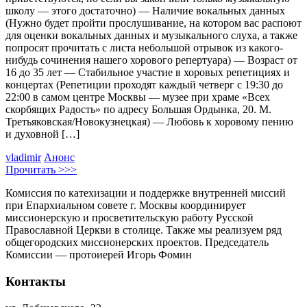
школу — этого достаточно) — Наличие вокальных данных
(Нужно будет пройти прослушивание, на котором вас распоют
для оценки вокальных данных и музыкального слуха, а также
попросят прочитать с листа небольшой отрывок из какого-
нибудь сочинения нашего хорового репертуара) — Возраст от
16 до 35 лет — Стабильное участие в хоровых репетициях и
концертах (Репетиции проходят каждый четверг с 19:30 до
22:00 в самом центре Москвы — музее при храме «Всех
скорбящих Радость» по адресу Большая Ордынка, 20. М.
Третьяковская/Новокузнецкая) — Любовь к хоровому пению
и духовной […]
vladimir
Анонс
Прочитать >>>
Комиссия по катехизации и поддержке внутренней миссий
при Епархиальном совете г. Москвы координирует
миссионерскую и просветительскую работу Русской
Православной Церкви в столице. Также мы реализуем ряд
общегородских миссионерских проектов. Председатель
Комиссии — протоиерей Игорь Фомин
Контакты