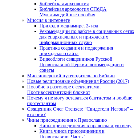
Библейская археология
Библейская археология СПбДА
Мультимедийные пособия
Миссия в интернете
Приход в медиамире, 2- изд
Рекомендации по работе в социальных сетях
для епархиальных и приходских
информационных служб
Практика создания и поддержания
приходского сайта
Видеоблоги священников Русской
Православной Церкви: рекомендации и
советы
Миссионерский путеводитель по Библии
Новые религиозные объединения России (2017)
Пособие в разговоре с сектантами.
Противосектантский блокнот
Почему я не могу оставаться баптистом и вообще
протестантом
Священник Олег Стеняев: “Свидетели Иеговы” –
кто они?
Чины присоединения к Православию
Чины присоединения в православную веру
Книга чинов присоединения к
Православию. Часть 1