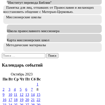
"Институт перевода Библии"
Памятка для лиц, отпавших от Православия и желающих
восстановить общение с Матерью-Церковью.
Миссионерские школы
Школа православного миссионера
Карта миссионерских школ
Методические материалы
Искать:
Календарь событий
Октябрь 2023
Пн
Вт
Ср
Чт
Пт
Сб
Вс
1
2
3
4
5
6
7
8
9
10
11
12
13
14
15
16
17
18
19
20
21
22
23
24
25
26
27
28
29