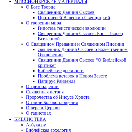
МИССИОНЕРСКИЕ МАТЕРИАЛЫ
О Боге Творце
Священник Даниил Сысоев
Протоиерей Валентин Свенцицкий
О творении мира
Гипотеза теистической эволюции
Священник Даниил Сысоев. Бог – Творец
Вселенной.
О Священном Предании и Священном Писании
священник Даниил Сысоев о Божественном
Откровении
Священник Даниил Сысоев “О Библейской
критике”
Библейские древности
Проблема вставок в Новом Завете
Папирус Райленда
О грехопадении
Священная истрия
Пророчества об Иисусе Христе
О тайне Боговоплощения
О вере и Церкви
О таинствах
БИБЛИОТЕКА
Азбука.ру
Библейская архелогия