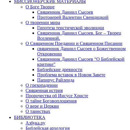
МИССИОНЕРСКИЕ МАТЕРИАЛЫ
О Боге Творце
Священник Даниил Сысоев
Протоиерей Валентин Свенцицкий
О творении мира
Гипотеза теистической эволюции
Священник Даниил Сысоев. Бог – Творец
Вселенной.
О Священном Предании и Священном Писании
священник Даниил Сысоев о Божественном
Откровении
Священник Даниил Сысоев “О Библейской
критике”
Библейские древности
Проблема вставок в Новом Завете
Папирус Райленда
О грехопадении
Священная истрия
Пророчества об Иисусе Христе
О тайне Боговоплощения
О вере и Церкви
О таинствах
БИБЛИОТЕКА
Азбука.ру
Библейская архелогия