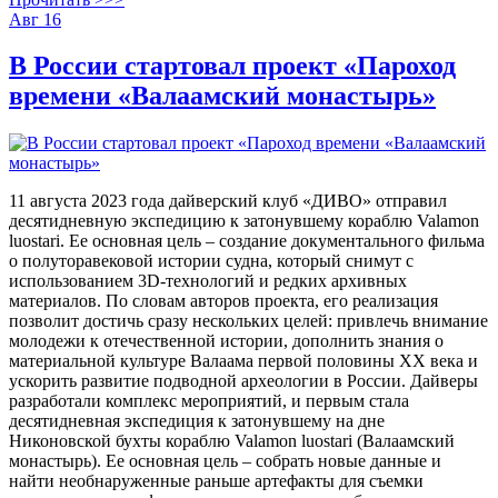
Авг
16
В России стартовал проект «Пароход
времени «Валаамский монастырь»
11 августа 2023 года дайверский клуб «ДИВО» отправил
десятидневную экспедицию к затонувшему кораблю Valamon
luostari. Ее основная цель – создание документального фильма
о полуторавековой истории судна, который снимут с
использованием 3D-технологий и редких архивных
материалов. По словам авторов проекта, его реализация
позволит достичь сразу нескольких целей: привлечь внимание
молодежи к отечественной истории, дополнить знания о
материальной культуре Валаама первой половины XX века и
ускорить развитие подводной археологии в России. Дайверы
разработали комплекс мероприятий, и первым стала
десятидневная экспедиция к затонувшему на дне
Никоновской бухты кораблю Valamon luostari (Валаамский
монастырь). Ее основная цель – собрать новые данные и
найти необнаруженные раньше артефакты для съемки