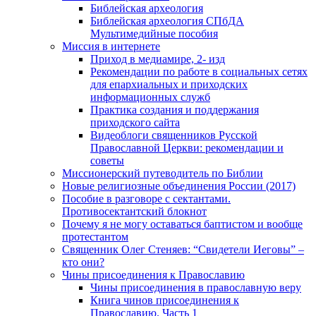
Библейская археология
Библейская археология СПбДА
Мультимедийные пособия
Миссия в интернете
Приход в медиамире, 2- изд
Рекомендации по работе в социальных сетях
для епархиальных и приходских
информационных служб
Практика создания и поддержания
приходского сайта
Видеоблоги священников Русской
Православной Церкви: рекомендации и
советы
Миссионерский путеводитель по Библии
Новые религиозные объединения России (2017)
Пособие в разговоре с сектантами.
Противосектантский блокнот
Почему я не могу оставаться баптистом и вообще
протестантом
Священник Олег Стеняев: “Свидетели Иеговы” –
кто они?
Чины присоединения к Православию
Чины присоединения в православную веру
Книга чинов присоединения к
Православию. Часть 1