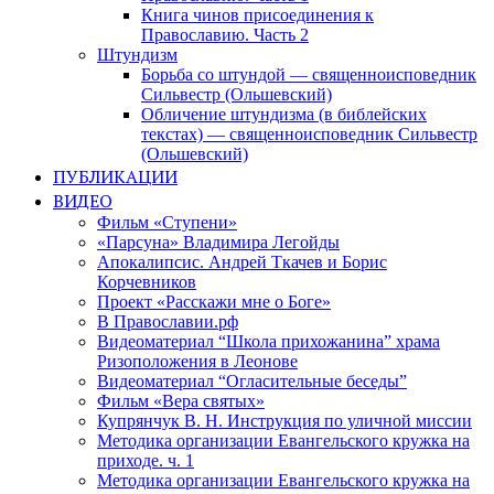
Книга чинов присоединения к
Православию. Часть 2
Штундизм
Борьба со штундой — священноисповедник
Сильвестр (Ольшевский)
Обличение штундизма (в библейских
текстах) — священноисповедник Сильвестр
(Ольшевский)
ПУБЛИКАЦИИ
ВИДЕО
Фильм «Ступени»
«Парсуна» Владимира Легойды
Апокалипсис. Андрей Ткачев и Борис
Корчевников
Проект «Расскажи мне о Боге»
В Православии.рф
Видеоматериал “Школа прихожанина” храма
Ризоположения в Леонове
Видеоматериал “Огласительные беседы”
Фильм «Вера святых»
Купрянчук В. Н. Инструкция по уличной миссии
Методика организации Евангельского кружка на
приходе. ч. 1
Методика организации Евангельского кружка на