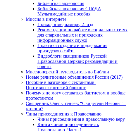
Библейская археология
Библейская археология СПбДА
Мультимедийные пособия
Миссия в интернете
Приход в медиамире, 2- изд
Рекомендации по работе в социальных сетях
для епархиальных и приходских
информационных служб
Практика создания и поддержания
приходского сайта
Видеоблоги священников Русской
Православной Церкви: рекомендации и
советы
Миссионерский путеводитель по Библии
Новые религиозные объединения России (2017)
Пособие в разговоре с сектантами.
Противосектантский блокнот
Почему я не могу оставаться баптистом и вообще
протестантом
Священник Олег Стеняев: “Свидетели Иеговы” –
кто они?
Чины присоединения к Православию
Чины присоединения в православную веру
Книга чинов присоединения к
Православию. Часть 1