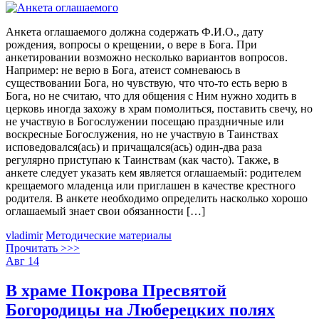
Анкета оглашаемого должна содержать Ф.И.О., дату
рождения, вопросы о крещении, о вере в Бога. При
анкетировании возможно несколько вариантов вопросов.
Например: не верю в Бога, атеист сомневаюсь в
существовании Бога, но чувствую, что что-то есть верю в
Бога, но не считаю, что для общения с Ним нужно ходить в
церковь иногда захожу в храм помолиться, поставить свечу, но
не участвую в Богослужении посещаю праздничные или
воскресные Богослужения, но не участвую в Таинствах
исповедовался(ась) и причащался(ась) один-два раза
регулярно приступаю к Таинствам (как часто). Также, в
анкете следует указать кем является оглашаемый: родителем
крещаемого младенца или приглашен в качестве крестного
родителя. В анкете необходимо определить насколько хорошо
оглашаемый знает свои обязанности […]
vladimir
Методические материалы
Прочитать >>>
Авг
14
В храме Покрова Пресвятой
Богородицы на Люберецких полях