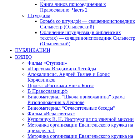
Книга чинов присоединения к
Православию. Часть 2
Штундизм
Борьба со штундой — священноисповедник
Сильвестр (Ольшевский)
Обличение штундизма (в библейских
текстах) — священноисповедник Сильвестр
(Ольшевский)
ПУБЛИКАЦИИ
ВИДЕО
Фильм «Ступени»
«Парсуна» Владимира Легойды
Апокалипсис. Андрей Ткачев и Борис
Корчевников
Проект «Расскажи мне о Боге»
В Православии.рф
Видеоматериал “Школа прихожанина” храма
Ризоположения в Леонове
Видеоматериал “Огласительные беседы”
Фильм «Вера святых»
Купрянчук В. Н. Инструкция по уличной миссии
Методика организации Евангельского кружка на
приходе. ч. 1
Методика организации Евангельского кружка на