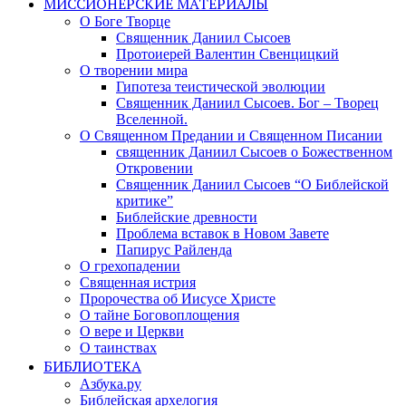
МИССИОНЕРСКИЕ МАТЕРИАЛЫ
О Боге Творце
Священник Даниил Сысоев
Протоиерей Валентин Свенцицкий
О творении мира
Гипотеза теистической эволюции
Священник Даниил Сысоев. Бог – Творец
Вселенной.
О Священном Предании и Священном Писании
священник Даниил Сысоев о Божественном
Откровении
Священник Даниил Сысоев “О Библейской
критике”
Библейские древности
Проблема вставок в Новом Завете
Папирус Райленда
О грехопадении
Священная истрия
Пророчества об Иисусе Христе
О тайне Боговоплощения
О вере и Церкви
О таинствах
БИБЛИОТЕКА
Азбука.ру
Библейская архелогия