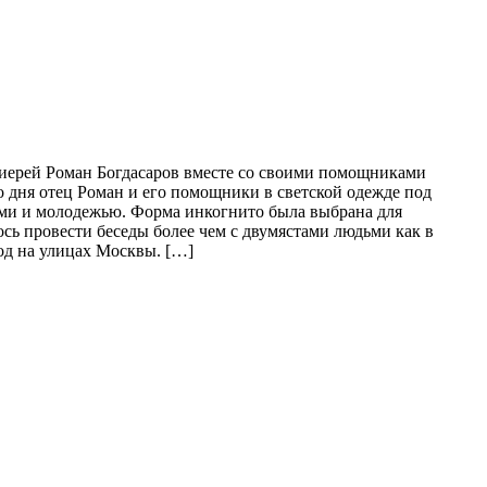
и иерей Роман Богдасаров вместе со своими помощниками
 дня отец Роман и его помощники в светской одежде под
ми и молодежью. Форма инкогнито была выбрана для
сь провести беседы более чем с двумястами людьми как в
од на улицах Москвы. […]