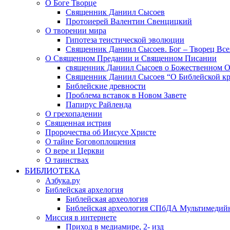
О Боге Творце
Священник Даниил Сысоев
Протоиерей Валентин Свенцицкий
О творении мира
Гипотеза теистической эволюции
Священник Даниил Сысоев. Бог – Творец Все
О Священном Предании и Священном Писании
священник Даниил Сысоев о Божественном 
Священник Даниил Сысоев “О Библейской кр
Библейские древности
Проблема вставок в Новом Завете
Папирус Райленда
О грехопадении
Священная истрия
Пророчества об Иисусе Христе
О тайне Боговоплощения
О вере и Церкви
О таинствах
БИБЛИОТЕКА
Азбука.ру
Библейская архелогия
Библейская археология
Библейская археология СПбДА Мультимедий
Миссия в интернете
Приход в медиамире, 2- изд