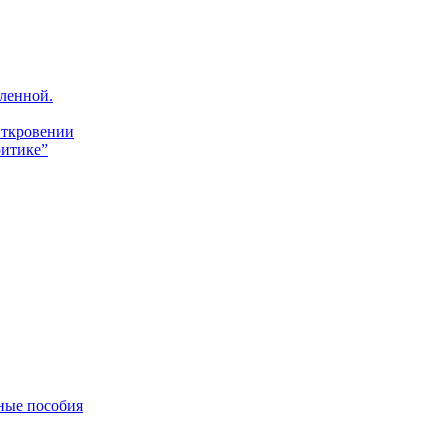
ленной.
Откровении
итике”
ные пособия