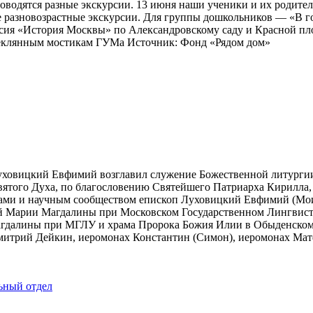
оводятся разные экскурсии. 13 июня наши ученики и их родител
 разновозрастные экскурсии. Для группы дошкольников — «В гос
сия «История Москвы» по Александровскому саду и Красной пло
теклянным мостикам ГУМа Источник: Фонд «Рядом дом»
Луховицкий Евфимий возглавил служение Божественной литурги
ятого Духа, по благословению Святейшего Патриарха Кирилла,
вузами и научным сообществом епископ Луховицкий Евфимий (Мо
ой Марии Магдалины при Московском Государственном Лингвист
агдалины при МГЛУ и храма Пророка Божия Илии в Обыденском
митрий Дейкин, иеромонах Константин (Симон), иеромонах Мат
ьный отдел