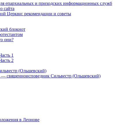
 для епархиальных и приходских информационных служб
о сайта
ой Церкви: рекомендации и советы
ский блокнот
ротестантом
то они?
Часть 1
Часть 2
ильвестр (Ольшевский)
) — священноисповедник Сильвестр (Ольшевский)
оложения в Леонове