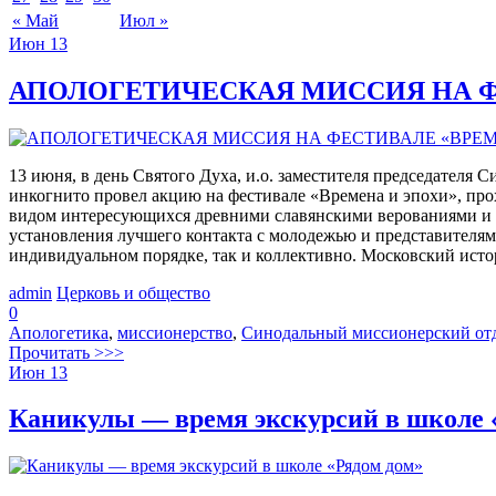
« Май
Июл »
Июн
13
АПОЛОГЕТИЧЕСКАЯ МИССИЯ НА Ф
13 июня, в день Святого Духа, и.о. заместителя председателя
инкогнито провел акцию на фестивале «Времена и эпохи», про
видом интересующихся древними славянскими верованиями и 
установления лучшего контакта с молодежью и представителями
индивидуальном порядке, так и коллективно. Московский исто
admin
Церковь и общество
0
Апологетика
,
миссионерство
,
Синодальный миссионерский от
Прочитать >>>
Июн
13
Каникулы — время экскурсий в школе 