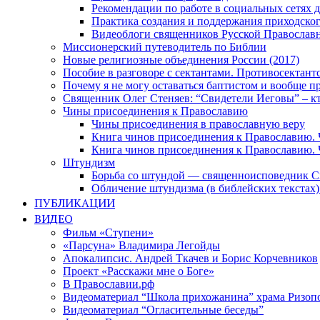
Рекомендации по работе в социальных сетях
Практика создания и поддержания приходског
Видеоблоги священников Русской Православн
Миссионерский путеводитель по Библии
Новые религиозные объединения России (2017)
Пособие в разговоре с сектантами. Противосектант
Почему я не могу оставаться баптистом и вообще п
Священник Олег Стеняев: “Свидетели Иеговы” – к
Чины присоединения к Православию
Чины присоединения в православную веру
Книга чинов присоединения к Православию. 
Книга чинов присоединения к Православию. 
Штундизм
Борьба со штундой — священноисповедник С
Обличение штундизма (в библейских текстах
ПУБЛИКАЦИИ
ВИДЕО
Фильм «Ступени»
«Парсуна» Владимира Легойды
Апокалипсис. Андрей Ткачев и Борис Корчевников
Проект «Расскажи мне о Боге»
В Православии.рф
Видеоматериал “Школа прихожанина” храма Ризоп
Видеоматериал “Огласительные беседы”