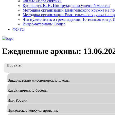
Фильм «Вера святых»
Купрянчук В. Н. Инструкция по уличной миссии
Методика организации Евангельского кружка на при
Методика организации Евангельского кружка на при
Что нужно знать о грехопадении. 10 тезисов митр.
Видеоматериалы Общее
ФОТО
Ежедневные архивы: 13.06.20
Проекты
Викариатские миссионерские школы
Катехизические беседы
Имя России
Приходское консультирование