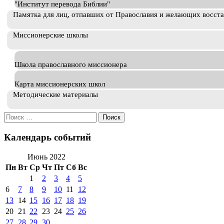
"Институт перевода Библии"
Памятка для лиц, отпавших от Православия и желающих восст
Миссионерские школы
Школа православного миссионера
Карта миссионерских школ
Методические материалы
Искать:
Календарь событий
Июнь 2022
Пн
Вт
Ср
Чт
Пт
Сб
Вс
1
2
3
4
5
6
7
8
9
10
11
12
13
14
15
16
17
18
19
20
21
22
23
24
25
26
27
28
29
30