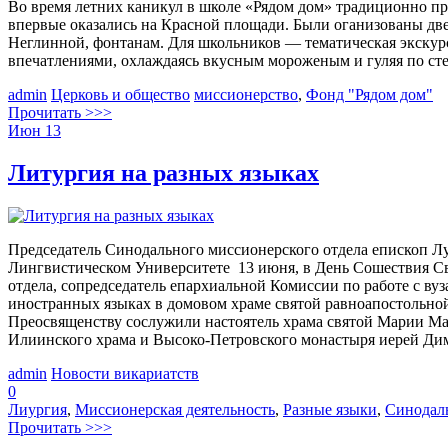
Во время летних каникул в школе «Рядом дом» традиционно пр
впервые оказались на Красной площади. Были оганизованы две
Неглинной, фонтанам. Для школьников — тематическая экскур
впечатлениями, охлаждаясь вкусным мороженым и гуляя по с
admin
Церковь и общество
миссионерство
,
Фонд "Рядом дом"
Прочитать >>>
Июн
13
Литургия на разных языках
Председатель Синодального миссионерского отдела епископ 
Лингвистическом Университете 13 июня, в День Сошествия Св
отдела, сопредседатель епархиальной Комиссии по работе с 
иностранных языках в домовом храме святой равноапостольн
Преосвященству сослужили настоятель храма святой Марии М
Илиинского храма и Высоко-Петровского монастыря иерей Ди
admin
Новости викариатств
0
Лиургия
,
Миссионерская деятельность
,
Разные языки
,
Синодал
Прочитать >>>