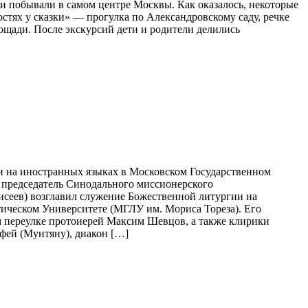
и побывали в самом центре Москвы. Как оказалось, некоторые
тях у сказки» — прогулка по Александровскому саду, речке
щади. После экскурсий дети и родители делились
и на иностранных языках в Московском Государственном
 председатель Синодального миссионерского
исеев) возглавил служение Божественной литургии на
ическом Университете (МГЛУ им. Мориса Тореза). Его
 переулке протоиерей Максим Шевцов, а также клирики
фей (Мунтяну), диакон […]